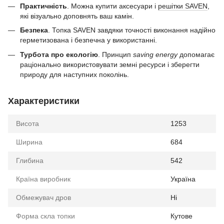
Практичність
. Можна купити аксесуари і
решітки SAVEN
,
які візуально доповнять ваш камін.
Безпека
. Топка SAVEN завдяки точності виконання надійно
герметизована і безпечна у використанні.
Турбота про екологію
. Принцип
saving energy
допомагає
раціонально використовувати земні ресурси і зберегти
природу для наступних поколінь.
Характеристики
Висота
1253
Ширина
684
Глибина
542
Країна виробник
Україна
Обмежувач дров
Ні
Форма скла топки
Кутове