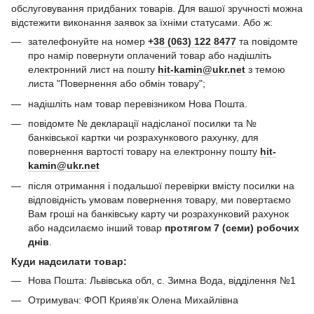
обслуговування придбаних товарів. Для вашої зручності можна
відстежити виконання заявок за їхніми статусами. Або ж:
зателефонуйте на номер
+38 (063) 122 8477
та повідомте
про намір повернути оплачений товар або надішліть
електронний лист на пошту
hit-kamin@ukr.net
з темою
листа "Повернення або обмін товару";
надішліть нам товар перевізником Нова Пошта.
повідомте № декларації надісланої посилки та №
банківської картки чи розрахункового рахунку, для
повернення вартості товару на електронну пошту
hit-
kamin@ukr.net
після отримання і подальшої перевірки вмісту посилки на
відповідність умовам повернення товару, ми повертаємо
Вам гроші на банківську карту чи розрахунковий рахунок
або надсилаємо інший товар
протягом 7 (семи) робочих
днів
.
Куди надсилати товар:
Нова Пошта: Львівська обл, с. Зимна Вода, відділення №1
Отримувач: ФОП Криявʼяк Олена Михайлівна