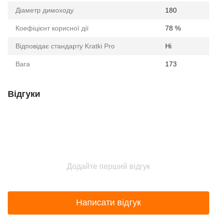
Діаметр димоходу
180
Коефіцієнт корисної дії
78 %
Відповідає стандарту Kratki Pro
Ні
Вага
173
Відгуки
Додайте перший відгук
Написати відгук