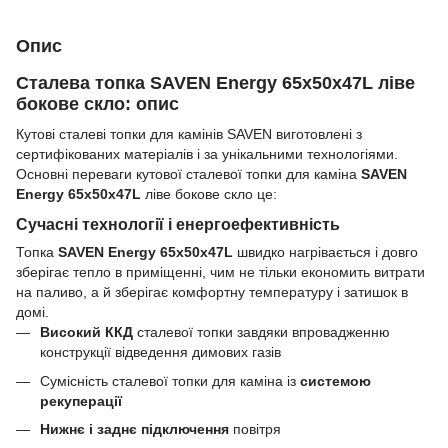
Опис
Сталева топка SAVEN Energy 65х50х47L ліве
бокове скло: опис
Кутові сталеві топки для камінів SAVEN виготовлені з
сертифікованих матеріалів і за унікальними технологіями.
Основні переваги кутової сталевої топки для каміна
SAVEN
Energy 65х50х47L
ліве бокове скло це:
Сучасні технології і енергоефективність
Топка
SAVEN Energy 65х50х47L
швидко нагрівається і довго
зберігає тепло в приміщенні, чим не тільки економить витрати
на паливо, а й зберігає комфортну температуру і затишок в
домі.
Високий ККД
сталевої топки завдяки впровадженню
конструкції відведення димових газів
Сумісність сталевої топки для каміна із
системою
рекуперації
Нижнє і заднє підключення
повітря