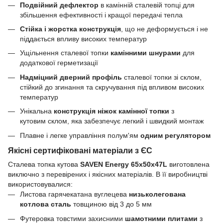
Подвійний дефлектор
в камінній сталевій топці для
збільшення ефективності і кращої передачі тепла
Стійка і жорстка конструкція
, що не деформується і не
піддається впливу високих температур
Ущільнення сталевої топки
камінними шнурами
для
додаткової герметизації
Надміцний дверний профіль
сталевої топки зі склом,
стійкий до згинання та скручування під впливом високих
температур
Унікальна
конструкція ніжок камінної топки
з
кутовим склом, яка забезпечує легкий і швидкий монтаж
Плавне і легке управління полум'ям
одним регулятором
Якісні сертифіковані матеріали з ЄС
Сталева топка кутова
SAVEN Energy 65х50х47L
виготовлена
виключно з перевірених і якісних матеріалів. В її виробництві
використовувалися:
Листова гарячекатана вуглецева
низьколегована
котлова сталь
товщиною від 3 до 5 мм
Футеровка товстими захисними
шамотними плитами
з