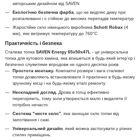
авторським дизайном від SAVEN
Екологічно безпечна фарба
, що не виділяє диму при
розпалюванні і є стійкою до високих перепадів температур
Жаростійке скло німецького виробника
Schott Robax
(4
мм), яке витримує температуру до 760°C
Практичність і безпека
Сталева топка
SAVEN Energy 65х50х47L
- це універсальна
топка для кутового каміна, яка впишеться в будь-який інтер’єр і
безпечно служитиме впродовж не одного десятка років.
Простота монтажу.
Компактні розміри і вага сталевої
топки дозволяють встановлювати її практично в будь-якому
зручному місці і на будь-якому етапі ремонту.
Нескладний догляд.
Дрова в топці ефективно
перегоряють, тому золи утворюється мало і видаляти її
потрібно нечасто.
Система “чисте скло”
, яка захищає скло топки від
запотівання і сажі.
Універсальний дизайн
, який можна застосувати у різних
стилях приміщень.