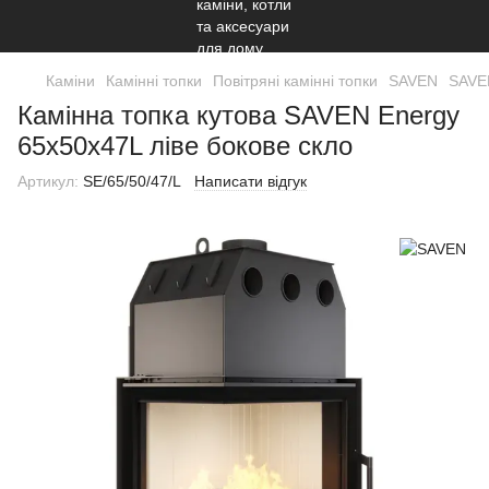
Каміни
Камінні топки
Повітряні камінні топки
SAVEN
SAVE
Камінна топка кутова SAVEN Energy
65х50х47L ліве бокове скло
Артикул:
SE/65/50/47/L
Написати відгук