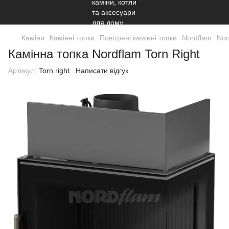
Каміни
Камінні топки
Повітряні камінні топки
Nordflam
Nor
Камінна топка Nordflam Torn Right
Артикул:
Torn right
Написати відгук