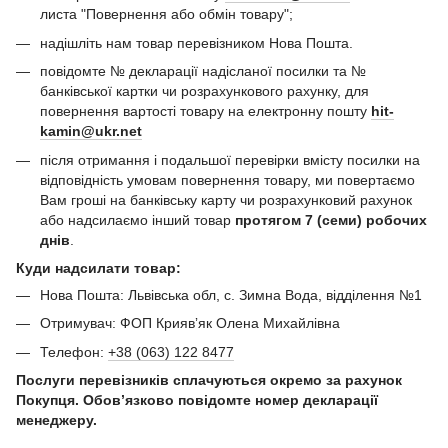
листа "Повернення або обмін товару";
надішліть нам товар перевізником Нова Пошта.
повідомте № декларації надісланої посилки та №
банківської картки чи розрахункового рахунку, для
повернення вартості товару на електронну пошту
hit-
kamin@ukr.net
після отримання і подальшої перевірки вмісту посилки на
відповідність умовам повернення товару, ми повертаємо
Вам гроші на банківську карту чи розрахунковий рахунок
або надсилаємо інший товар
протягом 7 (семи) робочих
днів
.
Куди надсилати товар:
Нова Пошта: Львівська обл, с. Зимна Вода, відділення №1
Отримувач: ФОП Криявʼяк Олена Михайлівна
Телефон:
+38 (063) 122 8477
Послуги перевізників сплачуються окремо за рахунок
Покупця. Обов’язково повідомте номер декларації
менеджеру.