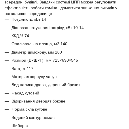
всередині будівлі. Завдяки системі ЦПП можна регулювати
ефективність роботи каміна і домогтися зниження викидів у
навколишнє середовище.
Потужність, кВт 14
Діапазон потужності нагріву, кВт 10-14
ККД,% 74
Опалювальна площа, м2 140
Діаметр димоходу, мм 180
Розміри (В×Ш×Г), мм 713×690×545
Вага, кг 117
Матеріал корпусу чавун
Вид палива дрова, деревний брекет
Фасад кутовий
Відкривання дверцят бокове
Форма скла кутове
Водяний контур немає
Шибер є