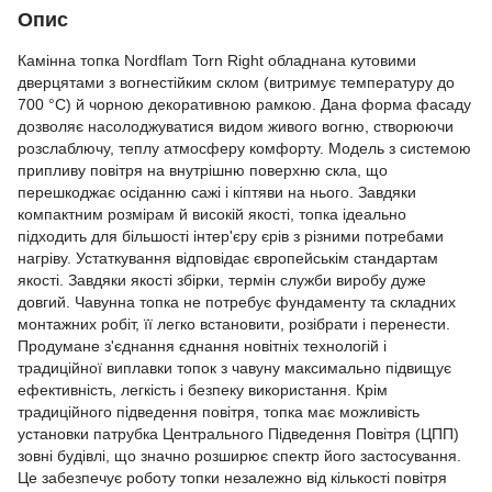
Опис
Камінна топка Nordflam Torn Right обладнана кутовими
дверцятами з вогнестійким склом (витримує температуру до
700 °С) й чорною декоративною рамкою. Дана форма фасаду
дозволяє насолоджуватися видом живого вогню, створюючи
розслаблючу, теплу атмосферу комфорту. Модель з системою
припливу повітря на внутрішню поверхню скла, що
перешкоджає осіданню сажі і кіптяви на нього. Завдяки
компактним розмірам й високій якості, топка ідеально
підходить для більшості інтер'єру єрів з різними потребами
нагріву. Устаткування відповідає європейськім стандартам
якості. Завдяки якості збірки, термін служби виробу дуже
довгий. Чавунна топка не потребує фундаменту та складних
монтажних робіт, її легко встановити, розібрати і перенести.
Продумане з'єднання єднання новітніх технологій і
традиційної виплавки топок з чавуну максимально підвищує
ефективність, легкість і безпеку використання. Крім
традиційного підведення повітря, топка має можливість
установки патрубка Центрального Підведення Повітря (ЦПП)
зовні будівлі, що значно розширює спектр його застосування.
Це забезпечує роботу топки незалежно від кількості повітря