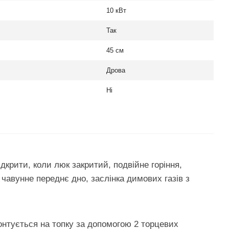
10 кВт
Так
45 см
Дрова
Ні
дкрити, коли люк закритий, подвійне горіння,
авунне переднє дно, заслінка димових газів з
онтується на топку за допомогою 2 торцевих