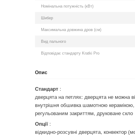
Номінальна потужність (кВт)
Шибер
Максимальна довжина дров (см)
Вид пального
Відповідає стандарту Kratki Pro
Опис
Стандарт
:
дверцята на петлях: дверцята не можна ві
внутрішня обшивка шамотною керамікою, ч
регульованим закриттям, друковане скло
Опції
:
відкидно-розсувні дверцята, конвектор (м