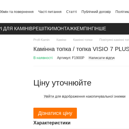
Обмін та повернення
Часті питання
Статті
Публічний договір
Політик
І ДЛЯ КАМІНІВ
РЕШІТКИ
МОНТАЖ
КЕМПІНГ
ІНШЕ
Profi-Kamin
Каміни
Камінні топки
Повітряні камінні то
Камінна топка / топка VISIO 7 PLU
В наявності
Артикул: F1900P
Написати відгук
Ціну уточнюйте
Увійти
для відображення накопичувальної знижки
%
Дізнатися ціну
Характеристики