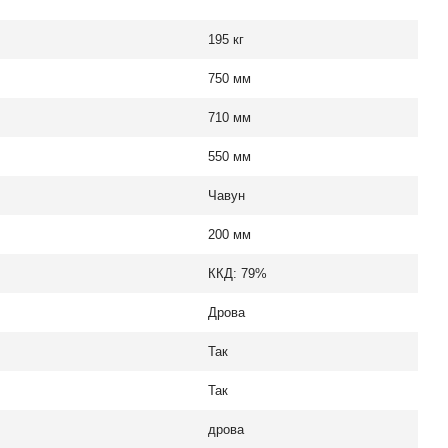
195 кг
750 мм
710 мм
550 мм
Чавун
200 мм
ККД: 79%
Дрова
Так
Так
дрова