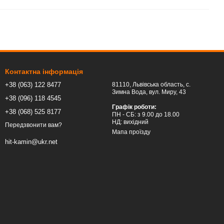
Контактна інформація
+38 (063) 122 8477
81110, Львівська область, c.
Зимна Вода, вул. Миру, 43
+38 (096) 118 4545
Графік роботи:
+38 (068) 525 8177
ПН - СБ: з 9.00 до 18.00
НД: вихідний
Передзвонити вам?
Мапа проїзду
hit-kamin@ukr.net