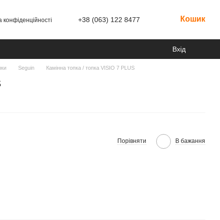
Кошик
+38 (063) 122 8477
а конфіденційності
Вхід
пки
Seguin
Камінна топка / топка VISIO 7 PLUS
S
Порівняти
В бажання