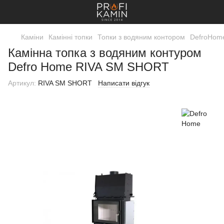
Каміни
Камінні топки
Топки з водяним контором
DefroHom
Камінна топка з водяним контуром
Defro Home RIVA SM SHORT
Артикул:
RIVA SM SHORT
Написати відгук