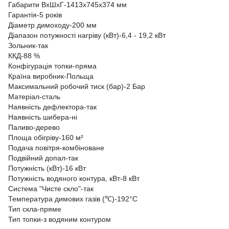
Габарити ВxШxГ-1413х745х374 мм
Гарантія-5 років
Діаметр димоходу-200 мм
Діапазон потужності нагріву (кВт)-6,4 - 19,2 кВт
Зольник-так
ККД-88 %
Конфігурація топки-пряма
Країна виробник-Польща
Максимальний робочий тиск (бар)-2 Бар
Матеріал-сталь
Наявність дефлектора-так
Наявність шибера-ні
Паливо-дерево
Площа обігріву-160 м²
Подача повітря-комбіноване
Подвійний допал-так
Потужність (кВт)-16 кВт
Потужність водяного контура, кВт-8 кВт
Система "Чисте скло"-так
Температура димових газів (℃)-192°C
Тип скла-пряме
Тип топки-з водяним контуром