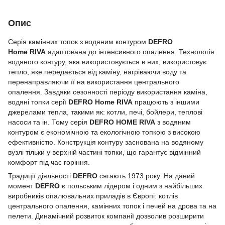
Опис
Серія камінних топок з водяним контуром
DEFRO
Home
RIVA
адаптована до інтенсивного опалення. Технологія
водяного контуру, яка використовується в них, використовує
тепло, яке передається від каміну, нагріваючи воду та
перенаправляючи її на використання центрального
опалення. Завдяки сезонності періоду використання каміна,
водяні топки серії
DEFRO Home
RIVA
працюють з іншими
джерелами тепла, такими як: котли, печі, бойлери, теплові
насоси та ін. Тому серія
DEFRO HOME
RIVA
з водяним
контуром є економічною та екологічною топкою з високою
ефективністю. Конструкція контуру заснована на водяному
вузлі тільки у верхній частині топки, що гарантує відмінний
комфорт під час горіння.
Традиції діяльності
DEFRO
сягають 1973 року. На даний
момент
DEFRO
є польським лідером і одним з найбільших
виробників опалювальних приладів в Європі: котлів
центрального опалення, камінних топок і печей на дрова та на
пелети. Динамічний розвиток компанії дозволив розширити