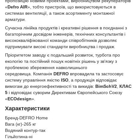
пропозицію новими проектами, виробництвом рекуператорів
«
Defro AIR
», тобто пристроїв, що використовуються в
системах вентиляції, а також асортименту монтажної
арматури.
Сучасна лінійка продуктів і креативні рішення в поєднанні з
багаторічним досвідом інженерів, технічних консультантів і
висококваліфікованої команди співробітників дозволяє
підтримувати високі стандарти виробництва і продаж.
Пріоритетом заводу є подальший розвиток, турбота про
екологію та постійний пошук новітніх рішень у зв'язку з
проблемою збереження навколишнього
середовища. Компанія
DEFRO
впровадила та застосовує
систему управління якістю
ISO
, а продукція відповідає
вимогам до енергоефективності та викидів:
BimSchV2
,
КЛАС
5
і відповідає суворим Директивам Європейського Союзу
«
ECOdesign
».
Характеристики
Бренд-DEFRO Home
Вага (кг)-265 кг
Водяний контур-так
Гільйотина-ні