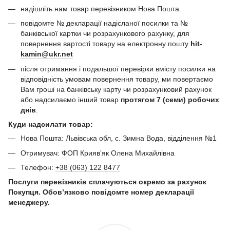
надішліть нам товар перевізником Нова Пошта.
повідомте № декларації надісланої посилки та №
банківської картки чи розрахункового рахунку, для
повернення вартості товару на електронну пошту
hit-
kamin@ukr.net
після отримання і подальшої перевірки вмісту посилки на
відповідність умовам повернення товару, ми повертаємо
Вам гроші на банківську карту чи розрахунковий рахунок
або надсилаємо інший товар
протягом 7 (семи) робочих
днів
.
Куди надсилати товар:
Нова Пошта: Львівська обл, с. Зимна Вода, відділення №1
Отримувач: ФОП Криявʼяк Олена Михайлівна
Телефон:
+38 (063) 122 8477
Послуги перевізників сплачуються окремо за рахунок
Покупця. Обов’язково повідомте номер декларації
менеджеру.