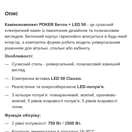
Опис
Камінокомплект POKER Бетон + LED 50
- це сучасний
електричний камін із лаконічним дизайном та позачасовим
виглядом. Бетонний корпус гармонійно вписується в будь-який
інтер’єр, а компактна форма робить модель універсальним
рішенням для вітальні, спальні або кабінету.
Особливості:
Сучасний стиль - універсальний, позачасовий зовнішній
вигляд.
Електрична вставка
LED 50 Classic.
Реалістичне та енергозберігаюче
LED-полум’я.
3 кольори полум’я: помаранчевий, жовтий, оранжево-
жовтий, 5 рівнів яскравості полум’я, 5 рівнів яскравості
топки.
Функція обігріву:
2 рівні потужності:
750 Вт
/
1500 Вт.
Контроль температури в діапазоні 18-30°C.