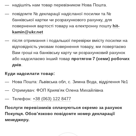
надішліть нам товар перевізником Нова Пошта.
повідомте № декларації надісланої посилки та №
банківської картки чи розрахункового рахунку, для
повернення вартості товару на електронну пошту
hit-
kamin@ukr.net
після отримання і подальшої перевірки вмісту посилки на
відповідність умовам повернення товару, ми повертаємо
Вам гроші на банківську карту чи розрахунковий рахунок
або надсилаємо інший товар
протягом 7 (семи) робочих
днів
.
Куди надсилати товар:
Нова Пошта: Львівська обл, с. Зимна Вода, відділення №1
Отримувач: ФОП Криявʼяк Олена Михайлівна
Телефон:
+38 (063) 122 8477
Послуги перевізників сплачуються окремо за рахунок
Покупця. Обов’язково повідомте номер декларації
менеджеру.