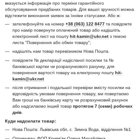
вказується інформація про терміни гарантійного
обслуговування придбаних товарів. Для вашої зручності можна
відстежити виконання заявок за їхніми статусами. Або ж:
зателефонуйте на номер
+38 (063) 122 8477
та повідомте
про намір повернути оплачений товар або надішліть
електронний лист на пошту
hit-kamin@ukr.net
з темою
листа "Повернення або обмін товару";
надішліть нам товар перевізником Нова Пошта.
повідомте № декларації надісланої посилки та №
банківської картки чи розрахункового рахунку, для
повернення вартості товару на електронну пошту
hit-
kamin@ukr.net
після отримання і подальшої перевірки вмісту посилки на
відповідність умовам повернення товару, ми повертаємо
Вам гроші на банківську карту чи розрахунковий рахунок
або надсилаємо інший товар
протягом 7 (семи) робочих
днів
.
Куди надсилати товар:
Нова Пошта: Львівська обл, с. Зимна Вода, відділення №1
Отримувач: ФОП Криявʼяк Олена Михайлівна