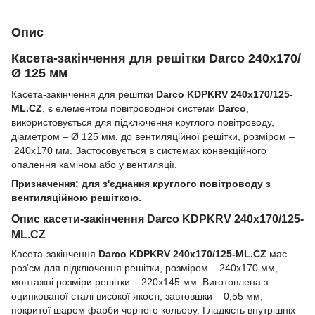
Опис
Касета-закінчення для решітки Darco 240х170/
Ø 125 мм
Касета-закінчення для решітки
Darco KDPKRV 240x170/125-
ML.CZ
, є елементом повітроводної системи
Darco
,
використовується для підключення круглого повітроводу,
діаметром – Ø 125 мм, до вентиляційної решітки, розміром –
240х170 мм. Застосовується в системах конвекційного
опалення каміном або у вентиляції.
Призначення: для з'єднання круглого повітроводу з
вентиляційною решіткою.
Опис касети-закінчення Darco KDPKRV 240x170/125-
ML.CZ
Касета-закінчення
Darco KDPKRV 240x170/125-ML.CZ
має
роз'єм для підключення решітки, розміром – 240х170 мм,
монтажні розміри решітки – 220х145 мм. Виготовлена ​​з
оцинкованої сталі високої якості, завтовшки – 0,55 мм,
покритої шаром фарби чорного кольору. Гладкість внутрішніх