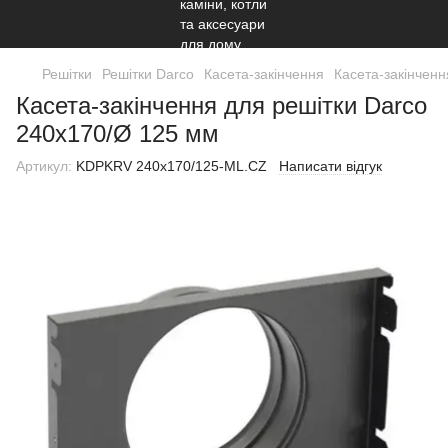
Решітки
Решітки Darco
Касета-закінчення
Касета-закінченн
Касета-закінчення для решітки Darco
240х170/Ø 125 мм
Артикул:
KDPKRV 240x170/125-ML.CZ
Написати відгук