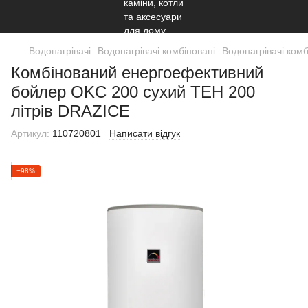
Водонагрівачі
Водонагрівачі комбіновані
Водонагрівачі комб
Комбінований енергоефективний
бойлер OKC 200 сухий ТЕН 200
літрів DRAZICE
Артикул:
110720801
Написати відгук
−98%