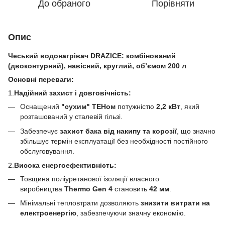
До обраного
Порівняти
Опис
Чеський водонагрівач
DRAZICE
:
комбінований
(двоконтурний), навісний, круглий, об’ємом 200 л
Основні
переваги:
1.
Надійний захист і довговічність:
Оснащений
"сухим" ТЕНом
потужністю
2,2 кВт
, який
розташований у сталевій гільзі.
Забезпечує
захист бака від накипу та корозії
, що значно
збільшує термін експлуатації без необхідності постійного
обслуговування.
2.
Висока енергоефективність:
Товщина поліуретанової ізоляції власного
виробництва
Thermo
G
en 4
становить
42 мм
.
Мінімальні тепловтрати дозволяють
знизити витрати на
електроенергію
, забезпечуючи значну економію.