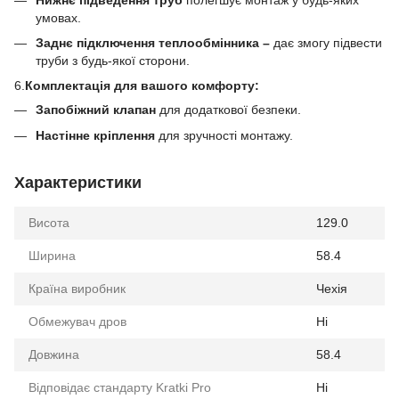
умовах.
Заднє підключення теплообмінника
–
дає змогу підвести
труби з будь-якої сторони.
6.
Комплектація для вашого комфорту:
Запобіжний клапан
для додаткової безпеки.
Настінне кріплення
для зручності монтажу.
Характеристики
Висота
129.0
Ширина
58.4
Країна виробник
Чехія
Обмежувач дров
Ні
Довжина
58.4
Відповідає стандарту Kratki Pro
Ні