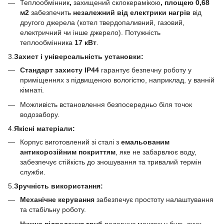
Теплообмінник
,
захищений склокерамікою
, площею
0,68
м2
забезпечить
незалежний від електрики нагрів
від
другого джерела (котел твердопаливний, газовий,
електричний чи інше джерело). Потужність
теплообмінника
17 кВт
.
3.
Захист і універсальність установки:
Стандарт захисту IP44
гарантує безпечну роботу у
приміщеннях з підвищеною вологістю, наприклад, у ванній
кімнаті.
Можливість встановлення безпосередньо біля точок
водозабору.
4.
Якісні матеріали:
Корпус виготовлений зі сталі з
емальованим
антикорозійним покриттям
, яке не забарвлює воду,
забезпечує стійкість до зношування та тривалий термін
служби.
5.
Зручність використання:
Механічне керування
забезпечує простоту налаштування
та стабільну роботу.
Нижнє підведення труб
полегшує монтаж у будь-яких