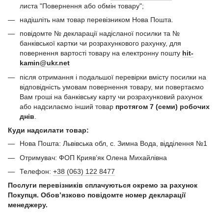
листа "Повернення або обмін товару";
надішліть нам товар перевізником Нова Пошта.
повідомте № декларації надісланої посилки та №
банківської картки чи розрахункового рахунку, для
повернення вартості товару на електронну пошту
hit-
kamin@ukr.net
після отримання і подальшої перевірки вмісту посилки на
відповідність умовам повернення товару, ми повертаємо
Вам гроші на банківську карту чи розрахунковий рахунок
або надсилаємо інший товар
протягом 7 (семи) робочих
днів
.
Куди надсилати товар:
Нова Пошта: Львівська обл, с. Зимна Вода, відділення №1
Отримувач: ФОП Криявʼяк Олена Михайлівна
Телефон:
+38 (063) 122 8477
Послуги перевізників сплачуються окремо за рахунок
Покупця. Обов’язково повідомте номер декларації
менеджеру.