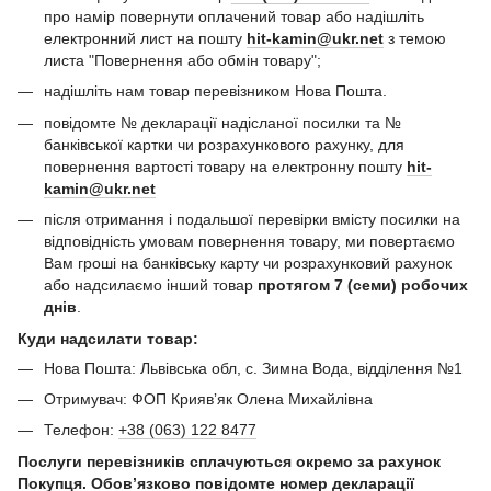
про намір повернути оплачений товар або надішліть
електронний лист на пошту
hit-kamin@ukr.net
з темою
листа "Повернення або обмін товару";
надішліть нам товар перевізником Нова Пошта.
повідомте № декларації надісланої посилки та №
банківської картки чи розрахункового рахунку, для
повернення вартості товару на електронну пошту
hit-
kamin@ukr.net
після отримання і подальшої перевірки вмісту посилки на
відповідність умовам повернення товару, ми повертаємо
Вам гроші на банківську карту чи розрахунковий рахунок
або надсилаємо інший товар
протягом 7 (семи) робочих
днів
.
Куди надсилати товар:
Нова Пошта: Львівська обл, с. Зимна Вода, відділення №1
Отримувач: ФОП Криявʼяк Олена Михайлівна
Телефон:
+38 (063) 122 8477
Послуги перевізників сплачуються окремо за рахунок
Покупця. Обов’язково повідомте номер декларації