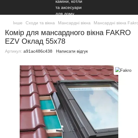
Інше
Сходи та вікна
Мансардні вікна
Мансардні вікна Fakr
Комір для мансардного вікна FAKRO
EZV Оклад 55х78
Артикул:
a91ac486c438
Написати відгук