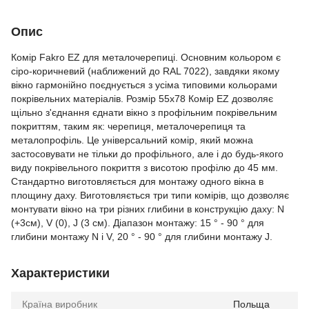
Опис
Комір Fakro EZ для металочерепиці. Основним кольором є
сіро-коричневий (наближений до RAL 7022), завдяки якому
вікно гармонійно поєднується з усіма типовими кольорами
покрівельних матеріалів. Розмір 55х78 Комір EZ дозволяє
щільно з'єднання єднати вікно з профільним покрівельним
покриттям, таким як: черепиця, металочерепиця та
металопрофіль. Це універсальний комір, який можна
застосовувати не тільки до профільного, але і до будь-якого
виду покрівельного покриття з висотою профілю до 45 мм.
Стандартно виготовляється для монтажу одного вікна в
площину даху. Виготовляється три типи комірів, що дозволяє
монтувати вікно на три різних глибини в конструкцію даху: N
(+3см), V (0), J (3 см). Діапазон монтажу: 15 ° - 90 ° для
глибини монтажу N i V, 20 ° - 90 ° для глибини монтажу J.
Характеристики
Країна виробник
Польща