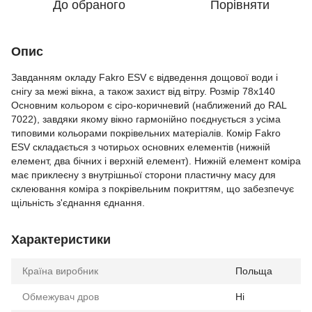
До обраного
Порівняти
Опис
Завданням окладу Fakro ESV є відведення дощової води і
снігу за межі вікна, а також захист від вітру. Розмір 78х140
Основним кольором є сіро-коричневий (наближений до RAL
7022), завдяки якому вікно гармонійно поєднується з усіма
типовими кольорами покрівельних матеріалів. Комір Fakro
ESV складається з чотирьох основних елементів (нижній
елемент, два бічних і верхній елемент). Нижній елемент коміра
має приклеєну з внутрішньої сторони пластичну масу для
склеювання коміра з покрівельним покриттям, що забезпечує
щільність з'єднання єднання.
Характеристики
Країна виробник
Польща
Обмежувач дров
Ні