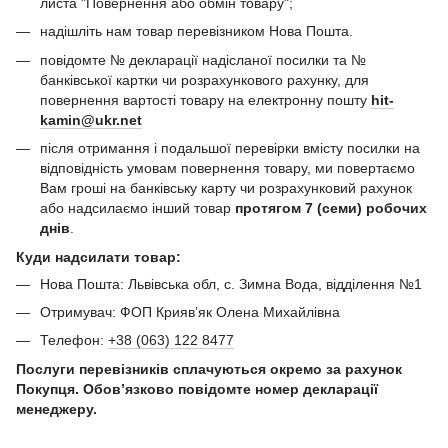
листа "Повернення або обмін товару";
надішліть нам товар перевізником Нова Пошта.
повідомте № декларації надісланої посилки та №
банківської картки чи розрахункового рахунку, для
повернення вартості товару на електронну пошту
hit-
kamin@ukr.net
після отримання і подальшої перевірки вмісту посилки на
відповідність умовам повернення товару, ми повертаємо
Вам гроші на банківську карту чи розрахунковий рахунок
або надсилаємо інший товар
протягом 7 (семи) робочих
днів
.
Куди надсилати товар:
Нова Пошта: Львівська обл, с. Зимна Вода, відділення №1
Отримувач: ФОП Криявʼяк Олена Михайлівна
Телефон:
+38 (063) 122 8477
Послуги перевізників сплачуються окремо за рахунок
Покупця. Обов’язково повідомте номер декларації
менеджеру.