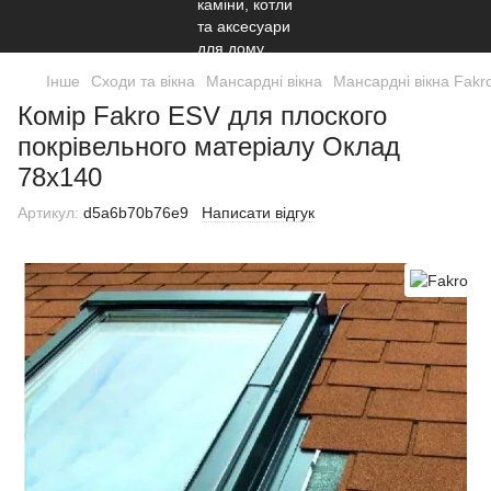
Інше
Сходи та вікна
Мансардні вікна
Мансардні вікна Fakr
Комір Fakro ESV для плоского
покрівельного матеріалу Оклад
78х140
Артикул:
d5a6b70b76e9
Написати відгук