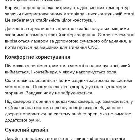
Корпус і передня стінка витримують дію високих температур
завдяки використовуваному матеріалу - високогатунковій сталі.
Це забезпечує стабільність цілої конструкції.
Досконала герметичність пристрою забезпечується міцними
зварними швами у закритій камері згоряння. Сталеві елементи
вирізаються лазером за допомогою сучасного обладнання, а
потім гнуться на машинах для згинання CNC.
Комфортне користування
Піч можна з легкістю тримати в чистоті завдяки руштові, який
виймається, і контейнеру, у якому накопичується зола.
Скло топки залишається чистим завдяки застосованій системі
чистого скла. Повітряна завіса відгороджує скло від камери
згоряння. Завдяки чому не забруднюється.
Під камерою згоряння є додаткова камера, що замикається, у
якій захована система підводу повітря ззовні. Відчинення
дверцят опирається на систему push to open, яка не вимагає
додаткової ручки.
Сучасний дизайн
Дизайн, що нагадує ретро-стиль - широкоформатні кахлі з