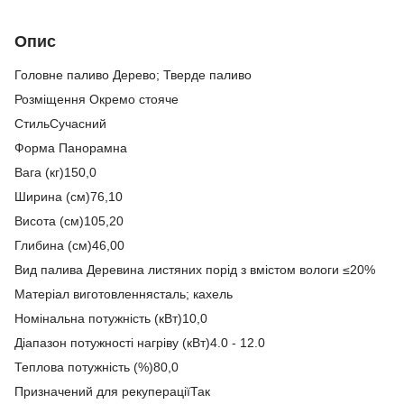
Опис
Головне паливо Дерево; Тверде паливо
Розміщення Окремо стояче
СтильCучасний
Форма Панорамна
Вага (кг)150,0
Ширина (см)76,10
Висота (см)105,20
Глибина (см)46,00
Вид палива Деревина листяних порід з вмістом вологи ≤20%
Матеріал виготовленнясталь; кахель
Номінальна потужність (кВт)10,0
Діапазон потужності нагріву (кВт)4.0 - 12.0
Теплова потужність (%)80,0
Призначений для рекупераціїТак