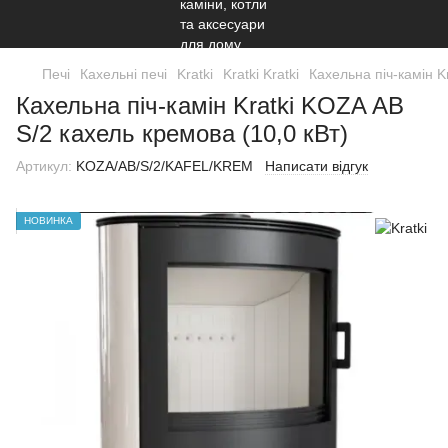
Печі
Кахельні печі
Kratki
Kratki Kratki
Кахельна піч-камін K
Кахельна піч-камін Kratki KOZA AB
S/2 кахель кремова (10,0 кВт)
Артикул:
KOZA/AB/S/2/KAFEL/KREM
Написати відгук
НОВИНКА