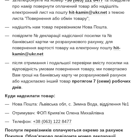
про намір повернути оплачений товар або надішліть
електронний лист на пошту
hit-kamin@ukr.net
з темою
листа "Повернення або обмін товару";
надішліть нам товар перевізником Нова Пошта.
повідомте № декларації надісланої посилки та №
банківської картки чи розрахункового рахунку, для
повернення вартості товару на електронну пошту
hit-
kamin@ukr.net
після отримання і подальшої перевірки вмісту посилки на
відповідність умовам повернення товару, ми повертаємо
Вам гроші на банківську карту чи розрахунковий рахунок
або надсилаємо інший товар
протягом 7 (семи) робочих
днів
.
Куди надсилати товар:
Нова Пошта: Львівська обл, с. Зимна Вода, відділення №1
Отримувач: ФОП Криявʼяк Олена Михайлівна
Телефон:
+38 (063) 122 8477
Послуги перевізників сплачуються окремо за рахунок
Покупця. Обов’язково повідомте номер декларації