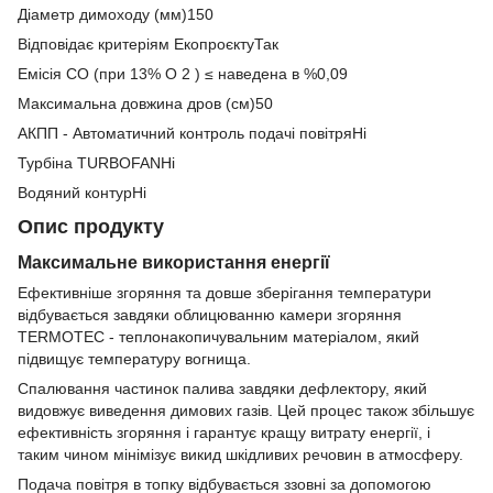
Діаметр димоходу (мм)150
Відповідає критеріям ЕкопроєктуТак
Емісія CO (при 13% O 2 ) ≤ наведена в %0,09
Максимальна довжина дров (см)50
АКПП - Автоматичний контроль подачі повітряНі
Турбіна TURBOFANНі
Водяний контурНі
Опис продукту
Максимальне використання енергії
Ефективніше згоряння та довше зберігання температури
відбувається завдяки облицюванню камери згоряння
TERMOTEC - теплонакопичувальним матеріалом, який
підвищує температуру вогнища.
Спалювання частинок палива завдяки дефлектору, який
видовжує виведення димових газів. Цей процес також збільшує
ефективність згоряння і гарантує кращу витрату енергії, і
таким чином мінімізує викид шкідливих речовин в атмосферу.
Подача повітря в топку відбувається ззовні за допомогою