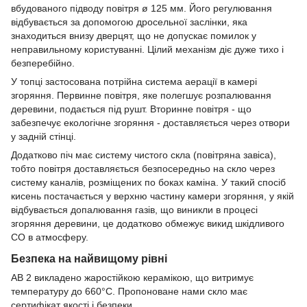
вбудованого підводу повітря ø 125 мм. Його регулювання
відбувається за допомогою дросельної заслінки, яка
знаходиться внизу дверцят, що не допускає помилок у
неправильному користуванні. Цілий механізм діє дуже тихо і
безперебійно.
У топці застосована потрійна система аерації в камері
згоряння. Первинне повітря, яке полегшує розпалювання
деревини, подається під рушт. Вторинне повітря - що
забезпечує екологічне згоряння - доставляється через отвори
у задній стінці.
Додатково піч має систему чистого скла (повітряна завіса),
тобто повітря доставляється безпосередньо на скло через
систему каналів, розміщених по боках каміна. У такий спосіб
кисень постачається у верхню частину камери згоряння, у якій
відбувається допалювання газів, що виникли в процесі
згоряння деревини, це додатково обмежує викид шкідливого
СО в атмосферу.
Безпека на найвищому рівні
АВ 2 викладено жаростійкою керамікою, що витримує
температуру до 660°C. Пропоноване нами скло має
сертифікат якості і безпеки.