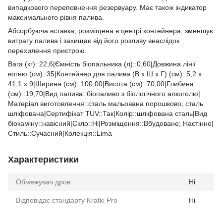
випадкового переповнення резервуару. Має також індикатор
максимального рівня палива.
Абсорбуюча вставка, розміщена в центрі контейнера, зменшує
витрату палива і захищає від його розливу внаслідок
перехилення пристрою.
Вага (кг)::22,6|Ємність біопальника (л)::0,60|Довжина лінії
вогню (см)::35|Контейнер для палива (В x Ш x Г) (см)::5,2 x
41,1 x 9|Ширина (см)::100,00|Висота (см)::70,00|Глибина
(см)::19,70|Вид палива::біопаливо з біологічного алкоголю|
Матеріал виготовлення::сталь мальована порошково; сталь
шліфована|Сертифікат TUV::Так|Колір::шліфована сталь|Вид
біокаміну::навісний|Скло::Ні|Розміщення::Вбудоване; Настінне|
Стиль::Cучасний|Колекція::Lima
Характеристики
Обмежувач дров
Ні
Відповідає стандарту Kratki Pro
Ні