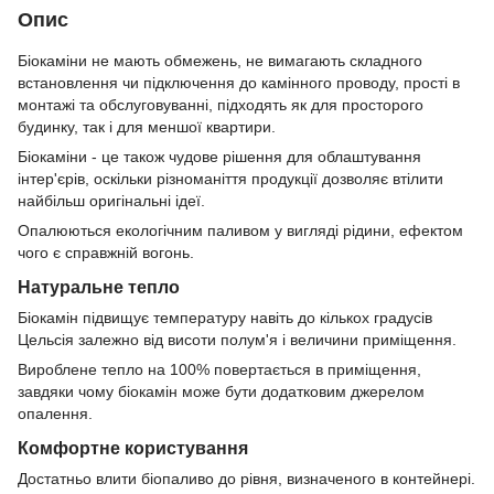
Опис
Біокаміни не мають обмежень, не вимагають складного
встановлення чи підключення до камінного проводу, прості в
монтажі та обслуговуванні, підходять як для просторого
будинку, так і для меншої квартири.
Біокаміни - це також чудове рішення для облаштування
інтер'єрів, оскільки різноманіття продукції дозволяє втілити
найбільш оригінальні ідеї.
Опалюються екологічним паливом у вигляді рідини, ефектом
чого є справжній вогонь.
Натуральне тепло
Біокамін підвищує температуру навіть до кількох градусів
Цельсія залежно від висоти полум'я і величини приміщення.
Вироблене тепло на 100% повертається в приміщення,
завдяки чому біокамін може бути додатковим джерелом
опалення.
Комфортне користування
Достатньо влити біопаливо до рівня, визначеного в контейнері.