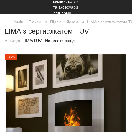
Каміни
Біокаміни
Підвісні біокаміни
LIMA з сертифікатом 
LIMA з сертифікатом TUV
Артикул:
LIMA/TUV
Написати відгук
−10%