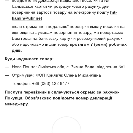
повідомте № декларації надісланої посилки та №
банківської картки чи розрахункового рахунку, для
повернення вартості товару на електронну пошту
hit-
kamin@ukr.net
після отримання і подальшої перевірки вмісту посилки на
відповідність умовам повернення товару, ми повертаємо
Вам гроші на банківську карту чи розрахунковий рахунок
або надсилаємо інший товар
протягом 7 (семи) робочих
днів
.
Куди надсилати товар:
Нова Пошта: Львівська обл, с. Зимна Вода, відділення №1
Отримувач: ФОП Криявʼяк Олена Михайлівна
Телефон:
+38 (063) 122 8477
Послуги перевізників сплачуються окремо за рахунок
Покупця. Обов’язково повідомте номер декларації
менеджеру.