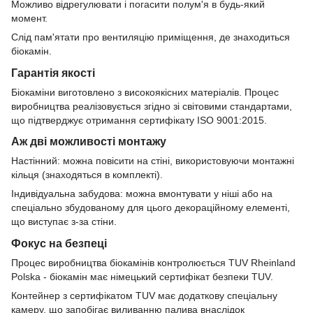
Можливо відрегулювати і погасити полум'я в будь-який
момент.
Слід пам'ятати про вентиляцію приміщення, де знаходиться
біокамін.
Гарантія якості
Біокаміни виготовлено з високоякісних матеріалів. Процес
виробництва реалізовується згідно зі світовими стандартами,
що підтверджує отримання сертифікату ISO 9001:2015.
Аж дві можливості монтажу
Настінний: можна повісити на стіні, використовуючи монтажні
кільця (знаходяться в комплекті).
Індивідуальна забудова: можна вмонтувати у ніші або на
спеціально збудованому для цього декораційному елементі,
що виступає з-за стіни.
Фокус на безпеці
Процес виробництва біокамінів контролюється TUV Rheinland
Polska - біокамін має німецький сертифікат безпеки TUV.
Контейнер з сертифікатом TUV має додаткову спеціальну
камеру, що запобігає виливанню палива внаслідок