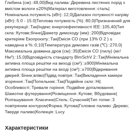
Глибина (см)::48,00|Вид палива::Деревина листяних порід з
вмістом вологи ≤20%|Матеріал виготовлення::сталь|
Номінальна потужність (кВт)::12,0|Діапазон потужності нагріву
(кВт)::5.0 - 15.0|Теплова потужність (%)::80,0|Призначений для
рекуперації::Так|Індекс енергоефективності ІЕЕ::105,40|Тип
скла::Кутове;бічне|Діаметр димоходу (мм)::200|Відповідає
критеріям Екопроєкту::Так|Емісія CO (при 13% O 2 ) ≤
наведена в %::0,10|Температура димових газів (℃)::270,0|
Максимальна довжина дров (см)::35|Емісія CO (пилу) (мг/
Нм³)::15,0|Відповідність стандарту BImSchV 2::Так|Мінімальна
активна площа решітки на виході (см²)::≥900|Мінімальна
активна площа решітки на вході (см²)::≥700|Відкривання
дверей::Бічне;вліво|Підвід повітря::Так|Викладення камери
згоряння::Так|Попельник::Так|Подвійне скло::Ні|
Особливості::Тривале горіння; Подвійне допалювання;
Шамотне футерування|Розміщення::Кутове; Вбудоване|
Розташування::Класичне|Стиль::Cучасний|Тип топки::З
повітряним контуром|Форма::Кутова|Головне паливо::Дерево;
Тверде паливо|Колекція::Lucy
Характеристики