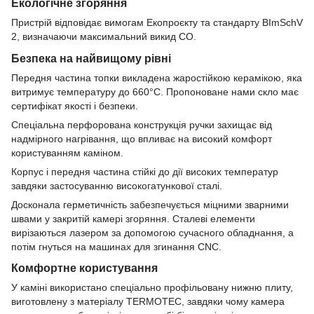
Екологічне згоряння
Пристрій відповідає вимогам Екопроєкту та стандарту BImSchV
2, визначаючи максимальний викид CO.
Безпека на найвищому рівні
Передня частина топки викладена жаростійкою керамікою, яка
витримує температуру до 660°C. Пропоноване нами скло має
сертифікат якості і безпеки.
Спеціальна перфорована конструкція ручки захищає від
надмірного нагрівання, що впливає на високий комфорт
користуванням каміном.
Корпус і передня частина стійкі до дії високих температур
завдяки застосуванню високогатункової сталі.
Досконала герметичність забезпечується міцними зварними
швами у закритій камері згоряння. Сталеві елементи
вирізаються лазером за допомогою сучасного обладнання, а
потім гнуться на машинах для згинання CNC.
Комфортне користування
У каміні використано спеціально профільовану нижню плиту,
виготовлену з матеріалу TERMOTEC, завдяки чому камера