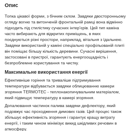
Опис
Топка цікавої форми, з бічним склом. Завдяки двосторонньому
огляду вогню та витонченій фронтальній рамці вона відмінно
підходить під стилістику сучасних інтер'єрів. Цей тип каміна
часто вибирають для відкритих приміщень, в яких
поєднуються різні простори, наприклад, вітальня з їдальнею.
Завдяки використаній у каміні спеціально профільованій плиті
він поміщає більшу кількість деревини. Сучасні вирішення,
застосовані в пристрої, гарантують енергоощадність і
безпроблемне користування та чистку.
Максимальне використання енергії
Ефективніше горіння та триваліше підтримування
температури відбувається завдяки облицюванню камери
згоряння TERMOTEC - теплонакопичувальним матеріалом,
який підвищує температуру в камері згоряння.
Допалювання частинок палива завдяки дефлектору, який
подовжує час проходження димових газів. Цей процес також
збільшує ефективність згоряння і гарантує кращу витрату
енергії, і таким чином мінімізує викид шкідливих речовин в
атмосферу.