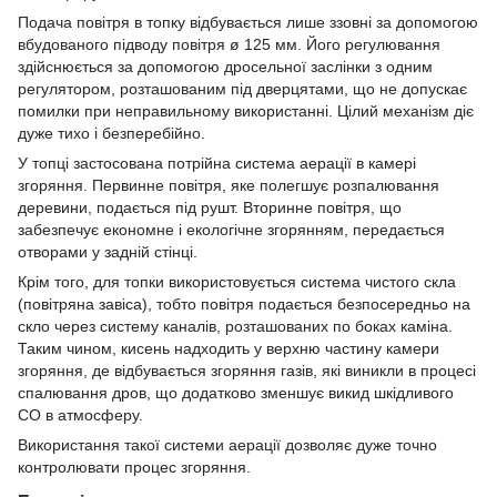
Подача повітря в топку відбувається лише ззовні за допомогою
вбудованого підводу повітря ø 125 мм. Його регулювання
здійснюється за допомогою дросельної заслінки з одним
регулятором, розташованим під дверцятами, що не допускає
помилки при неправильному використанні. Цілий механізм діє
дуже тихо і безперебійно.
У топці застосована потрійна система аерації в камері
згоряння. Первинне повітря, яке полегшує розпалювання
деревини, подається під рушт. Вторинне повітря, що
забезпечує економне і екологічне згорянням, передається
отворами у задній стінці.
Крім того, для топки використовується система чистого скла
(повітряна завіса), тобто повітря подається безпосередньо на
скло через систему каналів, розташованих по боках каміна.
Таким чином, кисень надходить у верхню частину камери
згоряння, де відбувається згоряння газів, які виникли в процесі
спалювання дров, що додатково зменшує викид шкідливого
СО в атмосферу.
Використання такої системи аерації дозволяє дуже точно
контролювати процес згоряння.