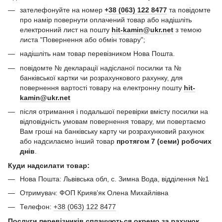
зателефонуйте на номер
+38 (063) 122 8477
та повідомте
про намір повернути оплачений товар або надішліть
електронний лист на пошту
hit-kamin@ukr.net
з темою
листа "Повернення або обмін товару";
надішліть нам товар перевізником Нова Пошта.
повідомте № декларації надісланої посилки та №
банківської картки чи розрахункового рахунку, для
повернення вартості товару на електронну пошту
hit-
kamin@ukr.net
після отримання і подальшої перевірки вмісту посилки на
відповідність умовам повернення товару, ми повертаємо
Вам гроші на банківську карту чи розрахунковий рахунок
або надсилаємо інший товар
протягом 7 (семи) робочих
днів
.
Куди надсилати товар:
Нова Пошта: Львівська обл, с. Зимна Вода, відділення №1
Отримувач: ФОП Криявʼяк Олена Михайлівна
Телефон:
+38 (063) 122 8477
Послуги перевізників сплачуються окремо за рахунок