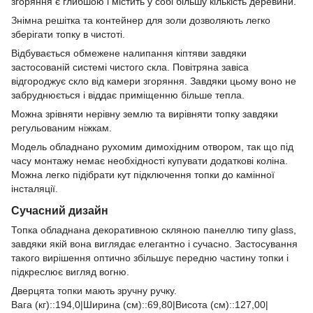
згоряння є глибшою і містить у собі більшу кількість деревини.
Знімна решітка та контейнер для золи дозволяють легко
зберігати топку в чистоті.
Відбувається обмежене налипання кіптяви завдяки
застосованій системі чистого скла. Повітряна завіса
відгороджує скло від камери згоряння. Завдяки цьому воно не
забруднюється і віддає приміщенню більше тепла.
Можна зрівняти нерівну землю та вирівняти топку завдяки
регульованим ніжкам.
Модель обладнано рухомим димохідним отвором, так що під
часу монтажу немає необхідності купувати додаткові коліна.
Можна легко підібрати кут підключення топки до камінної
інсталяції.
Сучасний дизайн
Топка обладнана декоративною скляною панеллю типу glass,
завдяки якій вона виглядає елегантно і сучасно. Застосування
такого вирішення оптично збільшує передню частину топки і
підкреслює вигляд вогню.
Дверцята топки мають зручну ручку.
Вага (кг)::194,0|Ширина (см)::69,80|Висота (см)::127,00|