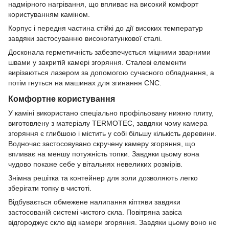
надмірного нагрівання, що впливає на високий комфорт
користуванням каміном.
Корпус і передня частина стійкі до дії високих температур
завдяки застосуванню високогатункової сталі.
Досконала герметичність забезпечується міцними зварними
швами у закритій камері згоряння. Сталеві елементи
вирізаються лазером за допомогою сучасного обладнання, а
потім гнуться на машинах для згинання CNC.
Комфортне користування
У каміні використано спеціально профільовану нижню плиту,
виготовлену з матеріалу TERMOTEC, завдяки чому камера
згоряння є глибшою і містить у собі більшу кількість деревини.
Водночас застосовувано скручену камеру згоряння, що
впливає на меншу потужність топки. Завдяки цьому вона
чудово покаже себе у вітальнях невеликих розмірів.
Знімна решітка та контейнер для золи дозволяють легко
зберігати топку в чистоті.
Відбувається обмежене налипання кіптяви завдяки
застосованій системі чистого скла. Повітряна завіса
відгороджує скло від камери згоряння. Завдяки цьому воно не