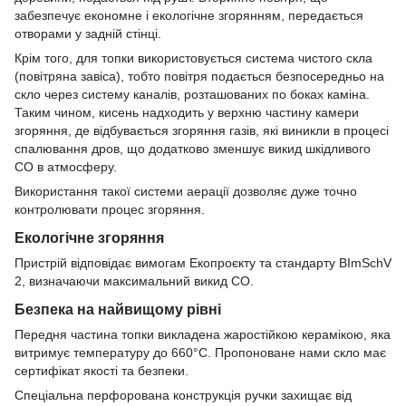
забезпечує економне і екологічне згорянням, передається
отворами у задній стінці.
Крім того, для топки використовується система чистого скла
(повітряна завіса), тобто повітря подається безпосередньо на
скло через систему каналів, розташованих по боках каміна.
Таким чином, кисень надходить у верхню частину камери
згоряння, де відбувається згоряння газів, які виникли в процесі
спалювання дров, що додатково зменшує викид шкідливого
СО в атмосферу.
Використання такої системи аерації дозволяє дуже точно
контролювати процес згоряння.
Екологічне згоряння
Пристрій відповідає вимогам Екопроєкту та стандарту BImSchV
2, визначаючи максимальний викид CO.
Безпека на найвищому рівні
Передня частина топки викладена жаростійкою керамікою, яка
витримує температуру до 660°C. Пропоноване нами скло має
сертифікат якості та безпеки.
Спеціальна перфорована конструкція ручки захищає від