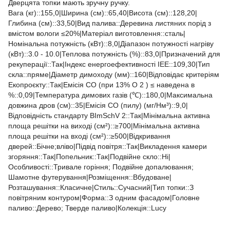
Дверцята топки мають зручну ручку.
Вага (кг)::155,0|Ширина (см)::65,40|Висота (см)::128,20|
Глибина (см)::33,50|Вид палива::Деревина листяних порід з
вмістом вологи ≤20%|Матеріал виготовлення::сталь|
Номінальна потужність (кВт)::8,0|Діапазон потужності нагріву
(кВт)::3.0 - 10.0|Теплова потужність (%)::83,0|Призначений для
рекуперації::Так|Індекс енергоефективності ІЕЕ::109,30|Тип
скла::пряме|Діаметр димоходу (мм)::160|Відповідає критеріям
Екопроєкту::Так|Емісія CO (при 13% O 2 ) ≤ наведена в
%::0,09|Температура димових газів (℃)::180,0|Максимальна
довжина дров (см)::35|Емісія CO (пилу) (мг/Нм³)::9,0|
Відповідність стандарту BImSchV 2::Так|Мінімальна активна
площа решітки на виході (см²)::≥700|Мінімальна активна
площа решітки на вході (см²)::≥500|Відкривання
дверей::Бічне;вліво|Підвід повітря::Так|Викладення камери
згоряння::Так|Попельник::Так|Подвійне скло::Ні|
Особливості::Тривале горіння; Подвійне допалювання;
Шамотне футерування|Розміщення::Вбудоване|
Розташування::Класичне|Стиль::Cучасний|Тип топки::З
повітряним контуром|Форма::З одним фасадом|Головне
паливо::Дерево; Тверде паливо|Колекція::Lucy