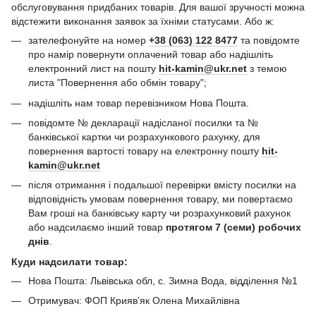
обслуговування придбаних товарів. Для вашої зручності можна
відстежити виконання заявок за їхніми статусами. Або ж:
зателефонуйте на номер
+38 (063) 122 8477
та повідомте
про намір повернути оплачений товар або надішліть
електронний лист на пошту
hit-kamin@ukr.net
з темою
листа "Повернення або обмін товару";
надішліть нам товар перевізником Нова Пошта.
повідомте № декларації надісланої посилки та №
банківської картки чи розрахункового рахунку, для
повернення вартості товару на електронну пошту
hit-
kamin@ukr.net
після отримання і подальшої перевірки вмісту посилки на
відповідність умовам повернення товару, ми повертаємо
Вам гроші на банківську карту чи розрахунковий рахунок
або надсилаємо інший товар
протягом 7 (семи) робочих
днів
.
Куди надсилати товар:
Нова Пошта: Львівська обл, с. Зимна Вода, відділення №1
Отримувач: ФОП Криявʼяк Олена Михайлівна