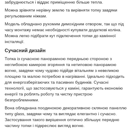
забруднюється і віддає приміщенню більше тепла.
Можна зрівняти нерівну землю та вирівняти топку завдяки
регульованим ніжкам.
Модель обладнано рухомим димохідним отвором, так що під
часу монтажу немає необхідності купувати додаткові коліна.
Можна легко підібрати кут підключення топки до камінної
інсталяції.
Сучасний дизайн
Топка із сучасною панорамною передньою стороною з
неглибокою камерою згоряння та нетиповою панорамою
вогню, завдяки чому чудово підійде вітальням з невеликою
площею та малою потребою в нагріванні. Ідеально підходить
для енергозберігаючих та пасивних будинків. Сучасні
технології, що застосовуються у каміні, гарантують економію
енергії та роблять роботу та чистку пристрою
безпроблемними.
Вона обладнана поодинокою декоративною скляною панеллю
типу glass, завдяки чому та виглядає елегантно і сучасно.
Застосування такого вирішення оптично збільшує передню
частину топки і підкреслює вигляд вогню.