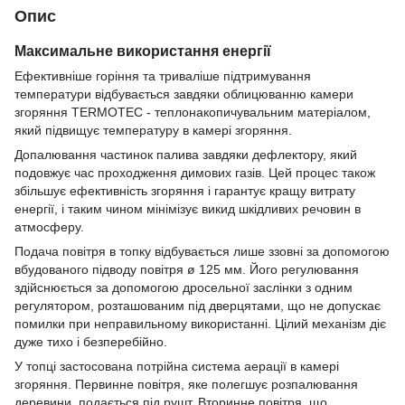
Опис
Максимальне використання енергії
Ефективніше горіння та триваліше підтримування
температури відбувається завдяки облицюванню камери
згоряння TERMOTEC - теплонакопичувальним матеріалом,
який підвищує температуру в камері згоряння.
Допалювання частинок палива завдяки дефлектору, який
подовжує час проходження димових газів. Цей процес також
збільшує ефективність згоряння і гарантує кращу витрату
енергії, і таким чином мінімізує викид шкідливих речовин в
атмосферу.
Подача повітря в топку відбувається лише ззовні за допомогою
вбудованого підводу повітря ø 125 мм. Його регулювання
здійснюється за допомогою дросельної заслінки з одним
регулятором, розташованим під дверцятами, що не допускає
помилки при неправильному використанні. Цілий механізм діє
дуже тихо і безперебійно.
У топці застосована потрійна система аерації в камері
згоряння. Первинне повітря, яке полегшує розпалювання
деревини, подається під рушт. Вторинне повітря, що