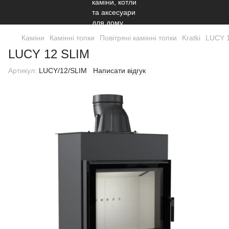
Каміни
Камінні топки
Повітряні камінні топки
Kratki
LUCY 
LUCY 12 SLIM
Артикул:
LUCY/12/SLIM
Написати відгук