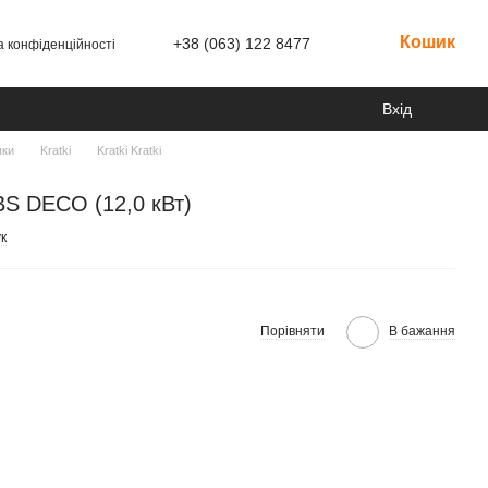
Кошик
+38 (063) 122 8477
а конфіденційності
Вхід
пки
Kratki
Kratki Kratki
BS DECO (12,0 кВт)
к
Порівняти
В бажання