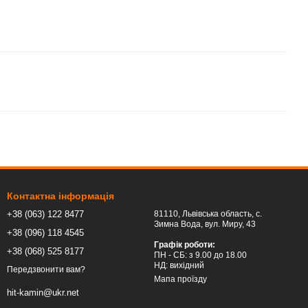
Контактна інформація
+38 (063) 122 8477
81110, Львівська область, c.
Зимна Вода, вул. Миру, 43
+38 (096) 118 4545
Графік роботи:
+38 (068) 525 8177
ПН - СБ: з 9.00 до 18.00
НД: вихідний
Передзвонити вам?
Мапа проїзду
hit-kamin@ukr.net