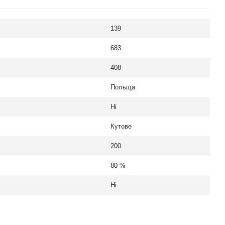
139
683
408
Польща
Ні
Кутове
200
80 %
Ні