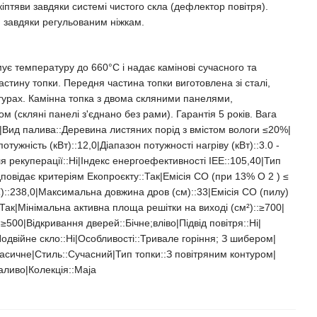
тяви завдяки системі чистого скла (дефлектор повітря).
и завдяки регульованим ніжкам.
ує температуру до 660°C і надає камінові сучасного та
стину топки. Передня частина топки виготовлена зі сталі,
урах. Камінна топка з двома скляними панелями,
 (скляні панелі з'єднано без рами). Гарантія 5 років. Вага
80|Вид палива::Деревина листяних порід з вмістом вологи ≤20%|
ужність (кВт)::12,0|Діапазон потужності нагріву (кВт)::3.0 -
я рекуперації::Ні|Індекс енергоефективності ІЕЕ::105,40|Тип
дповідає критеріям Екопроєкту::Так|Емісія CO (при 13% O 2 ) ≤
)::238,0|Максимальна довжина дров (см)::33|Емісія CO (пилу)
:Так|Мінімальна активна площа решітки на виході (см²)::≥700|
≥500|Відкривання дверей::Бічне;вліво|Підвід повітря::Ні|
одвійне скло::Ні|Особливості::Тривале горіння; З шибером|
асичне|Стиль::Cучасний|Тип топки::З повітряним контуром|
аливо|Колекція::Maja