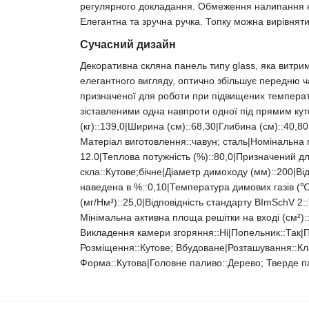
регулярного докладання. Обмеження налипання кіп
Елегантна та зручна ручка. Топку можна вирівнят
Сучасний дизайн
Декоративна скляна панель типу glass, яка витрим
елегантного вигляду, оптично збільшує передню ча
призначеної для роботи при підвищених температ
зіставленими одна навпроти одної під прямим кутом
(кг)::139,0|Ширина (см)::68,30|Глибина (см)::40,
Матеріал виготовлення::чавун; сталь|Номінальна пот
12.0|Теплова потужність (%)::80,0|Призначений дл
скла::Кутове;бічне|Діаметр димоходу (мм)::200|Ві
наведена в %::0,10|Температура димових газів (℃
(мг/Нм³)::25,0|Відповідність стандарту BImSchV 2:
Мінімальна активна площа решітки на вході (см²)::
Викладення камери згоряння::Ні|Попельник::Так|П
Розміщення::Кутове; Вбудоване|Розташування::Кл
Форма::Кутова|Головне паливо::Дерево; Тверде п