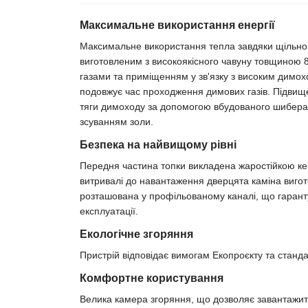
Максимальне використання енергії
Максимальне використання тепла завдяки щільно 
виготовленим з високоякісного чавуну товщиною 
газами та приміщенням у зв'язку з високим димо
подовжує час проходження димових газів. Підвищ
тяги димоходу за допомогою вбудованого шибера.
зсуванням золи.
Безпека на найвищому рівні
Передня частина топки викладена жаростійкою кер
витривалі до навантаження дверцята каміна вигот
розташована у профільованому каналі, що гаранту
експлуатації.
Екологічне згоряння
Пристрій відповідає вимогам Екопроєкту та стан
Комфортне користування
Велика камера згоряння, що дозволяє завантажити