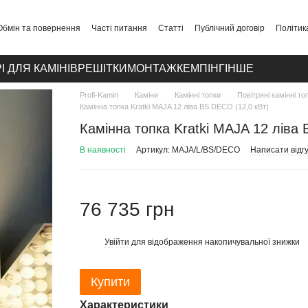
Обмін та повернення
Часті питання
Статті
Публічний договір
Політик
І ДЛЯ КАМІНІВ
РЕШІТКИ
МОНТАЖ
КЕМПІНГ
ІНШЕ
Profi-Kamin
Каміни
Камінні топки
Повітряні камінні то
Камінна топка Kratki MAJA 12 ліва BS DECO (12,0 кВт)
Камінна топка Kratki MAJA 12 ліва 
В наявності
Артикул: MAJA/L/BS/DECO
Написати відгу
76 735 грн
Увійти
для відображення накопичувальної знижки
%
Купити
Характеристики