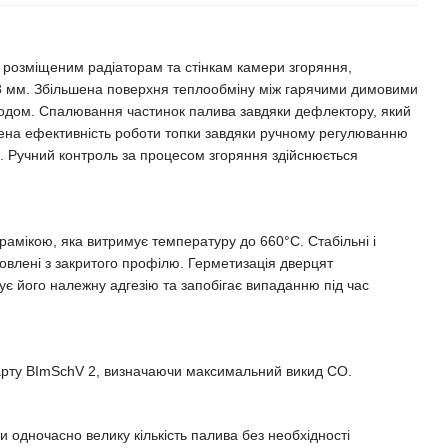
розміщеним радіаторам та стінкам камери згоряння,
8 мм. Збільшена поверхня теплообміну між гарячими димовими
ходом. Спалювання частинок палива завдяки дефлектору, який
ена ефективність роботи топки завдяки ручному регулюванню
 Ручний контроль за процесом згоряння здійснюється
амікою, яка витримує температуру до 660°C. Стабільні і
овлені з закритого профілю. Герметизація дверцят
є його належну адгезію та запобігає випаданню під час
дарту BImSchV 2, визначаючи максимальний викид CO.
 одночасно велику кількість палива без необхідності