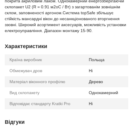
покрита акриловим лаком. Однокамерний енергозберігаючій
склопакет U2 (R = 0.91 м2оС / Вт) з загартованім зовнішнім
склом, заповненості аргоном.Система topSafe збільшує
стійкість мансардні вікон до несанкціонованого вторгнення
ззовні. Широкий асортимент аксесуарів, можливість установки
електроуправління. Діапазон монтажу 15-90.
Характеристики
Країна виробник
Польща
Обмежувач дров
Ні
Матеріал віконного профілю
Дерево
Вид склопакету
Однокамерний
Відповідає стандарту Kratki Pro
Ні
Відгуки