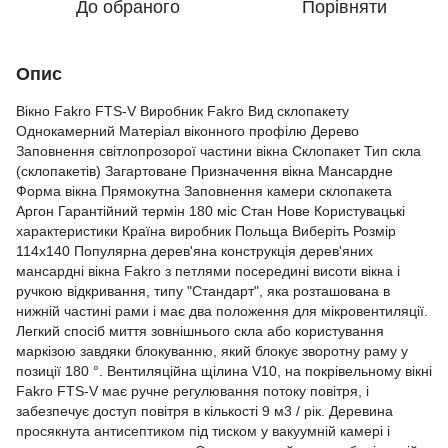
До обраного
Порівняти
Опис
Вікно Fakro FTS-V Виробник Fakro Вид склопакету
Однокамерний Матеріал віконного профілю Дерево
Заповнення світлопрозорої частини вікна Склопакет Тип скла
(склопакетів) Загартоване Призначення вікна Мансардне
Форма вікна Прямокутна Заповнення камери склопакета
Аргон Гарантійний термін 180 міс Стан Нове Користувацькі
характеристики Країна виробник Польща Виберіть Розмір
114х140 Популярна дерев'яна конструкція дерев'яних
мансардні вікна Fakro з петлями посередині висоти вікна і
ручкою відкривання, типу "Стандарт", яка розташована в
нижній частині рами і має два положення для мікровентиляції.
Легкий спосіб миття зовнішнього скла або користування
маркізою завдяки блокуванню, який блокує зворотну раму у
позиції 180 °. Вентиляційна щілина V10, на покрівельному вікні
Fakro FTS-V має ручне регулювання потоку повітря, і
забезпечує доступ повітря в кількості 9 м3 / рік. Деревина
просякнута антисептиком під тиском у вакуумній камері і