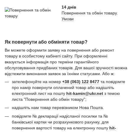
14 днів
Повернення та обмін товару.
Умови
Як повернути або обміняти товар?
Ви можете оформити заявку на повернення або ремонт
товару в особистому кабінеті сайту. При оформленні
вказується інформація про терміни гарантійного
обслуговування придбаних товарів. Для вашої зручності можна
відстежити виконання заявок за їхніми статусами. Або ж:
зателефонуйте на номер
+38 (063) 122 8477
та повідомте
про намір повернути оплачений товар або надішліть
електронний лист на пошту
hit-kamin@ukr.net
з темою
листа "Повернення або обмін товару";
надішліть нам товар перевізником Нова Пошта.
повідомте № декларації надісланої посилки та №
банківської картки чи розрахункового рахунку, для
повернення вартості товару на електронну пошту
hit-