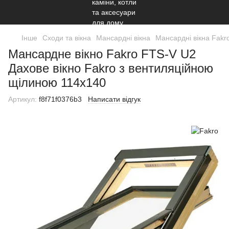
Інше
Сходи та вікна
Мансардні вікна
Мансардні вікна Fakr
Мансардне вікно Fakro FTS-V U2
Дахове вікно Fakro з вентиляційною
щілиною 114х140
Артикул:
f8f71f0376b3
Написати відгук