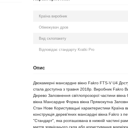
Країна виробник
Обмежувач дров
Вид склопакету
Відповідає стандарту Kratki Pro
Опис
Двокамерні мансардне вікно Fakro FTS-V U4 Дост
стала доступна з травня 2018р. Виробник Fakro 
Дерево Заповнення світлопрозорої частини вікна 
вікна Мансардне Форма вікна Прямокутна Заповне
Стан Нове Користувацькі характеристики Країна 
конструкція дерев'яних мансардні вікна Fakro з пе
"Стандарт", яка розташована в нижній частині рам
миття зовнішнього скла або користування маркізо