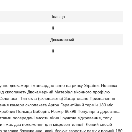
Польща
Ні
Двокамерний
Ні
упне двокамерні мансардне вікно на ринку України. Новинка
Вид склопакету Двокамерний Матеріал віконного профілю
Склопакет Тип скла (склопакетів) Загартоване Призначення
ння камери склопакета Аргон Гарантійний термін 180 міс
виробник Польща Виберіть Розмір 66x98 Популярна дерев'яна
тлями посередині висоти вікна і ручкою відкривання, типу
и і має два положення для мікровентиляції. Легкий спосіб
ю завдяки блокуванню, який блокує зворотну раму у позиції 180