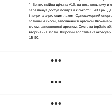
°. Вентиляційна щілина V10, на покрівельному вік
забезпечує доступ повітря в кількості 9 м3 / рік.
і покрита акриловим лаком. Однокамерний енергозб
зовнішнім склом, заповненості аргоном.Двокамерн
склом, заповненості аргоном. Система topSafe збі
вторгнення ззовні. Широкий асортимент аксесуарі
15-90.