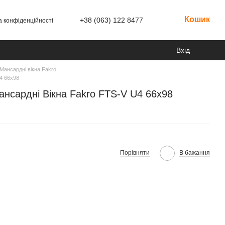
Кошик
+38 (063) 122 8477
а конфіденційності
Вхід
Мансардні вікна Fakro
4 66x98
ансардні Вікна Fakro FTS-V U4 66x98
Порівняти
В бажання