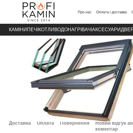
Перейти до основного контенту
Про нас
Оплата і доставка
Контакти
КАМІНИ
ПЕЧІ
КОТЛИ
ВОДОНАГРІВАЧІ
АКСЕСУАРИ
ДВЕР
Доставка
Оплата
Повернення
Новий відгук а
коментар