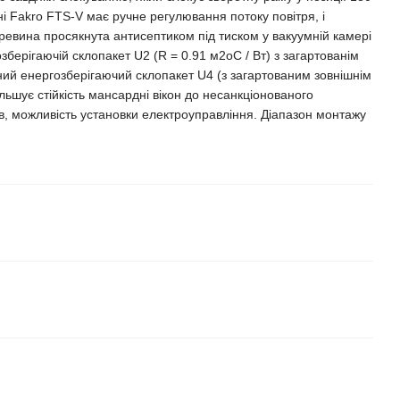
ні Fakro FTS-V має ручне регулювання потоку повітря, і
 Деревина просякнута антисептиком під тиском у вакуумній камері
ерігаючій склопакет U2 (R = 0.91 м2оС / Вт) з загартованім
ий енергозберігаючий склопакет U4 (з загартованим зовнішнім
льшує стійкість мансардні вікон до несанкціонованого
в, можливість установки електроуправління. Діапазон монтажу