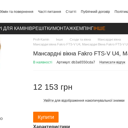
Обмін та повернення
Часті питання
Статті
Публічний договір
Політик
І ДЛЯ КАМІНІВ
РЕШІТКИ
МОНТАЖ
КЕМПІНГ
ІНШЕ
Profi-Kamin
Інше
Сходи та вікна
Мансардні вікна
Мансардні вікна Fakro FTS-V U4, Мансардні Вікна Fakro FTS-V U
Мансардні вікна Fakro FTS-V U4, М
В наявності
Артикул: db3a6550cda7
Написати відгук
12 153 грн
Увійти
для відображення накопичувальної знижки
%
Купити
бо
Характеристики