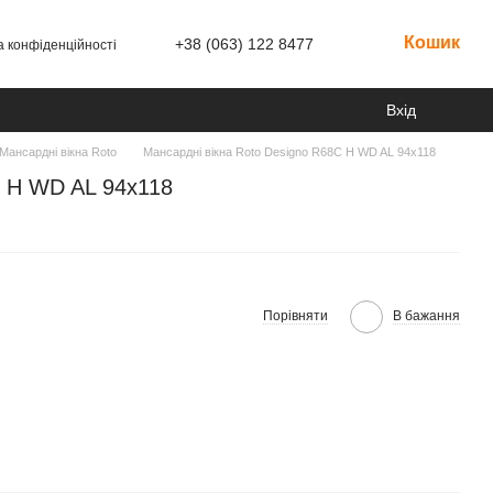
Кошик
+38 (063) 122 8477
а конфіденційності
Вхід
Мансардні вікна Roto
Мансардні вікна Roto Designo R68C H WD AL 94х118
C H WD AL 94х118
Порівняти
В бажання