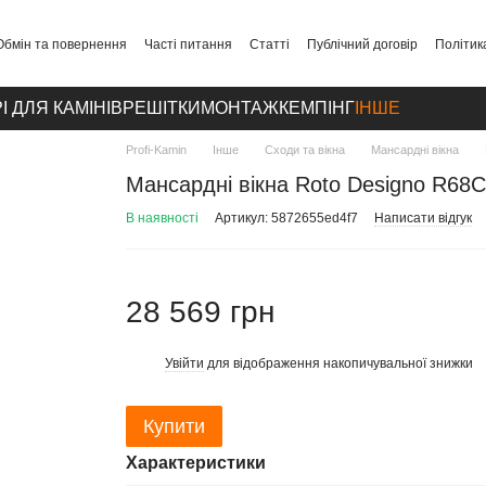
Обмін та повернення
Часті питання
Статті
Публічний договір
Політик
І ДЛЯ КАМІНІВ
РЕШІТКИ
МОНТАЖ
КЕМПІНГ
ІНШЕ
Profi-Kamin
Інше
Сходи та вікна
Мансардні вікна
Мансардні вікна Roto Designo R68
В наявності
Артикул: 5872655ed4f7
Написати відгук
28 569 грн
Увійти
для відображення накопичувальної знижки
%
Купити
Характеристики