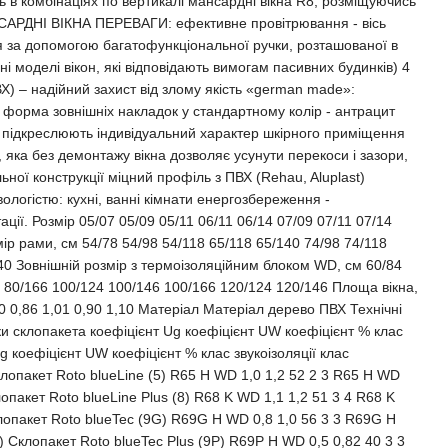
 в комбінаціях по вертикалі мансардні вікна R8, розміщуючись
АНСАРДНІ ВІКНА ПЕРЕВАГИ: ефективне провітрювання - вісь
ня за допомогою багатофункціональної ручки, розташованої в
ні моделі вікон, які відповідають вимогам пасивних будинків) 4
Х) – надійний захист від злому якість «german made»:
на форма зовнішніх накладок у стандартному колір - антрацит
і підкреслюють індивідуальний характер шкірного приміщення
яка без демонтажу вікна дозволяє усунути перекоси і зазори,
ьної конструкції міцний профіль з ПВХ (Rehau, Aluplast)
логістю: кухні, ванні кімнати енергозбереження -
ії. Розмір 05/07 05/09 05/11 06/11 06/14 07/09 07/11 07/14
мір рами, см 54/78 54/98 54/118 65/118 65/140 74/98 74/118
40 Зовнішній розмір з термоізоляційним блоком WD, см 60/84
6 80/166 100/124 100/146 100/166 120/124 120/146 Площа вікна,
,70 0,86 1,01 0,90 1,10 Матеріал Матеріал дерево ПВХ Технічні
ки склопакета коефіцієнт Ug коефіцієнт UW коефіцієнт % клас
Ug коефіцієнт UW коефіцієнт % клас звукоізоляції клас
клопакет Roto blueLine (5) R65 H WD 1,0 1,2 52 2 3 R65 H WD
лопакет Roto blueLine Plus (8) R68 K WD 1,1 1,2 51 3 4 R68 K
клопакет Roto blueTec (9G) R69G H WD 0,8 1,0 56 3 3 R69G H
) Склопакет Roto blueTec Plus (9P) R69P H WD 0,5 0,82 40 3 3