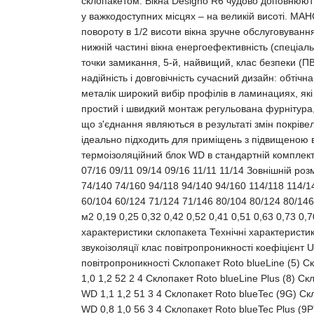
склопакетом. Вікна Designo R6 чудово доповнюють
у важкодоступних місцях – на великій висоті. М
повороту в 1/2 висоти вікна зручне обслуговуван
нижній частині вікна енергоефективність (спеціаль
точки замикання, 5-й, найвищий, клас безпеки (ПВ
надійність і довговічність сучасний дизайн: обтіч
металік широкий вибір профілів в ламинациях, як
простий і швидкий монтаж регульована фурнітура, 
що з'єднання являються в результаті змін покрівел
ідеально підходить для приміщень з підвищеною во
термоізоляційний блок WD в стандартній комплектац
07/16 09/11 09/14 09/16 11/11 11/14 Зовнішній роз
74/140 74/160 94/118 94/140 94/160 114/118 114/1
60/104 60/124 71/124 71/146 80/104 80/124 80/14
м2 0,19 0,25 0,32 0,42 0,52 0,41 0,51 0,63 0,73 0
характеристики склопакета Технічні характеристи
звукоізоляції клас повітропроникності коефіцієнт 
повітропроникності Склопакет Roto blueLine (5) С
1,0 1,2 52 2 4 Склопакет Roto blueLine Plus (8) Ск
WD 1,1 1,2 51 3 4 Склопакет Roto blueTec (9G) С
WD 0,8 1,0 56 3 4 Склопакет Roto blueTec Plus (9P