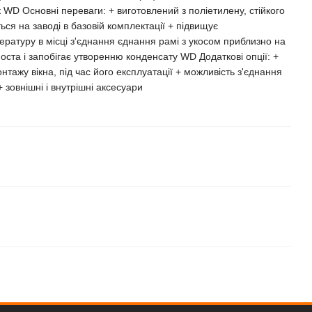
WD Основні переваги: + виготовлений з поліетилену, стійкого
ся на заводі в базовій комплектації + підвищує
ературу в місці з'єднання єднання рамі з укосом приблизно на
оста і запобігає утворенню конденсату WD Додаткові опції: +
тажу вікна, під час його експлуатації + можливість з'єднання
зовнішні і внутрішні аксесуари