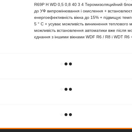
R69P H WD 0,5 0,8 40 3 4 Теромизоляцийний блок 
до УФ випромінювання і окислення + встановлюєть
енергоефективність вікна до 15% + підвищує темп
5 ° C + усуває можливість виникнення теплового м
можливість встановлення автоматики вже після мон
єднання з іншими вікнами WDF R6 / R8 i WDT R6 + 