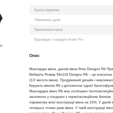
Країна виробник
Обмежувач дров
Призначення вікна
Відповідає стандарту Kratki Pro
бо
Опис
Мансардні вікна, дахові вікна Roto Designo R6 П
Виберіть Розмір 94х118 Designo R6 – це класична
(1/2 висоти вікна). Продуманий дизайн і максималь
Керують вікном R6 з допомогою однієї багатофункц
Мансардне вікно R6 має поліпшені теплоізоляційн
засклення у поєднані з термоізоляційним блоком. 
параметри всієї конструкції вікна на 15%. У дані
чотирьох точках рамі вікна. У такій конструкції в