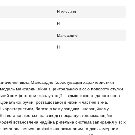
Німеччина
Ні
Мансардне
Ні
ризначення вікна Мансардне Користувацькі характеристики
 модель мансардні вікна з центральною віссю повороту стулки
ний комфорт при експлуатації – відмінні якості даного вікна.
іональної ручки, розташованої в нижній частині вікна.
і характеристики, багато в чому завдяки інноваційному
Він встановлюється на заводі і покращує теплоізоляційні
й моделі встановлена надійна ригельна система запирання у всіх
ікно встановлюється нарівні з однокамерним та двохкамерним