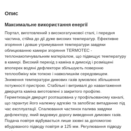
Опис
Максимальне використання енергії
Портал, виготовлений з високогатункової сталі, і передня
частина, стійка до дії дуже високих температур. Ефективне
згоряння і довше утримування температури завдяки
облицюванню камери згоряння TERMOTEC -
теплонакопичувальним матеріалом, що підвищує температуру
в камері. Високий перехід з каміна в димохід і розміщені
впоперек водяні дефлектори збільшують поверхню
теплообміну між топкою і навколишнім середовищем.
Зниження температури димових газів зумовлює збільшення
потужності пристрою. Стабільні і витривалі до навантаження
дверцята каміна виготовлені з закритого профілю.
Герметизація дверцят розташована у профільованому каналі,
що гарантує його належну адгезію та запобігає випаданню під
час експлуатації. Спалювання частинок палива завдяки
дефлектору, який видовжує дорогу виведення димових газів.
Подача повітря відбувається лише ззовні за допомогою
вбудованого підводу повітря ø 125 мм. Регулювання підводу