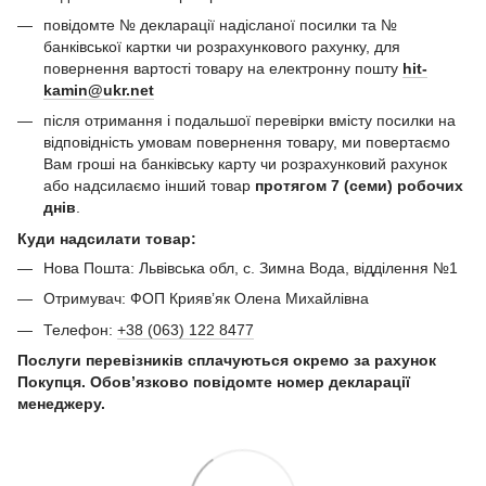
повідомте № декларації надісланої посилки та №
банківської картки чи розрахункового рахунку, для
повернення вартості товару на електронну пошту
hit-
kamin@ukr.net
після отримання і подальшої перевірки вмісту посилки на
відповідність умовам повернення товару, ми повертаємо
Вам гроші на банківську карту чи розрахунковий рахунок
або надсилаємо інший товар
протягом 7 (семи) робочих
днів
.
Куди надсилати товар:
Нова Пошта: Львівська обл, с. Зимна Вода, відділення №1
Отримувач: ФОП Криявʼяк Олена Михайлівна
Телефон:
+38 (063) 122 8477
Послуги перевізників сплачуються окремо за рахунок
Покупця. Обов’язково повідомте номер декларації
менеджеру.