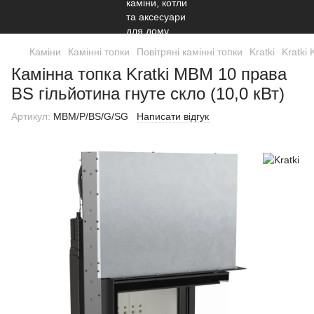
Каміни
Камінні топки
Повітряні камінні топки
Kratki
Kratki 
Камінна топка Kratki MBM 10 права
BS гільйотина гнуте скло (10,0 кВт)
Артикул:
MBM/P/BS/G/SG
Написати відгук