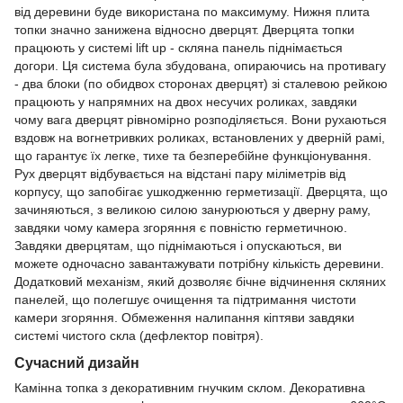
від деревини буде використана по максимуму. Нижня плита
топки значно занижена відносно дверцят. Дверцята топки
працюють у системі lift up - скляна панель піднімається
догори. Ця система була збудована, опираючись на противагу
- два блоки (по обидвох сторонах дверцят) зі сталевою рейкою
працюють у напрямних на двох несучих роликах, завдяки
чому вага дверцят рівномірно розподіляється. Вони рухаються
вздовж на вогнетривких роликах, встановлених у дверній рамі,
що гарантує їх легке, тихе та безперебійне функціонування.
Рух дверцят відбувається на відстані пару міліметрів від
корпусу, що запобігає ушкодженню герметизації. Дверцята, що
зачиняються, з великою силою занурюються у дверну раму,
завдяки чому камера згоряння є повністю герметичною.
Завдяки дверцятам, що піднімаються і опускаються, ви
можете одночасно завантажувати потрібну кількість деревини.
Додатковий механізм, який дозволяє бічне відчинення скляних
панелей, що полегшує очищення та підтримання чистоти
камери згоряння. Обмеження налипання кіптяви завдяки
системі чистого скла (дефлектор повітря).
Сучасний дизайн
Камінна топка з декоративним гнучким склом. Декоративна