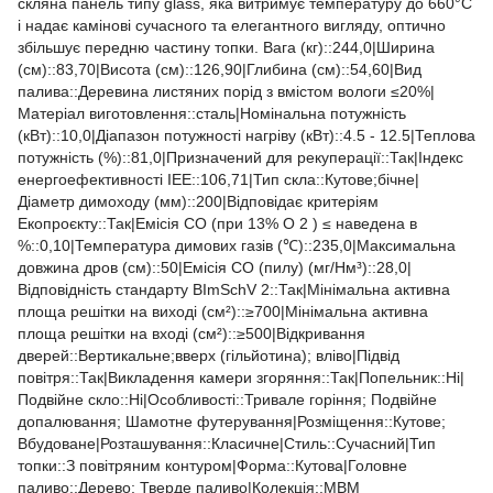
скляна панель типу glass, яка витримує температуру до 660°C
і надає камінові сучасного та елегантного вигляду, оптично
збільшує передню частину топки. Вага (кг)::244,0|Ширина
(см)::83,70|Висота (см)::126,90|Глибина (см)::54,60|Вид
палива::Деревина листяних порід з вмістом вологи ≤20%|
Матеріал виготовлення::сталь|Номінальна потужність
(кВт)::10,0|Діапазон потужності нагріву (кВт)::4.5 - 12.5|Теплова
потужність (%)::81,0|Призначений для рекуперації::Так|Індекс
енергоефективності ІЕЕ::106,71|Тип скла::Кутове;бічне|
Діаметр димоходу (мм)::200|Відповідає критеріям
Екопроєкту::Так|Емісія CO (при 13% O 2 ) ≤ наведена в
%::0,10|Температура димових газів (℃)::235,0|Максимальна
довжина дров (см)::50|Емісія CO (пилу) (мг/Нм³)::28,0|
Відповідність стандарту BImSchV 2::Так|Мінімальна активна
площа решітки на виході (см²)::≥700|Мінімальна активна
площа решітки на вході (см²)::≥500|Відкривання
дверей::Вертикальне;вверх (гільйотина); вліво|Підвід
повітря::Так|Викладення камери згоряння::Так|Попельник::Ні|
Подвійне скло::Ні|Особливості::Тривале горіння; Подвійне
допалювання; Шамотне футерування|Розміщення::Кутове;
Вбудоване|Розташування::Класичне|Стиль::Cучасний|Тип
топки::З повітряним контуром|Форма::Кутова|Головне
паливо::Дерево; Тверде паливо|Колекція::MBM