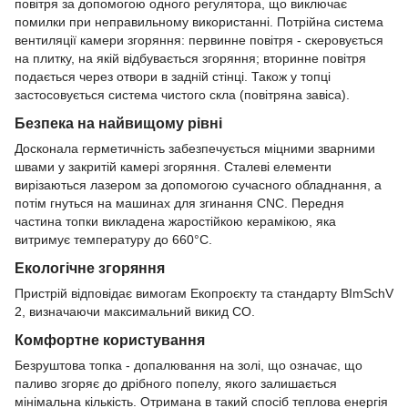
повітря за допомогою одного регулятора, що виключає
помилки при неправильному використанні. Потрійна система
вентиляції камери згоряння: первинне повітря - скеровується
на плитку, на якій відбувається згоряння; вторинне повітря
подається через отвори в задній стінці. Також у топці
застосовується система чистого скла (повітряна завіса).
Безпека на найвищому рівні
Досконала герметичність забезпечується міцними зварними
швами у закритій камері згоряння. Сталеві елементи
вирізаються лазером за допомогою сучасного обладнання, а
потім гнуться на машинах для згинання CNC. Передня
частина топки викладена жаростійкою керамікою, яка
витримує температуру до 660°C.
Екологічне згоряння
Пристрій відповідає вимогам Екопроєкту та стандарту BImSchV
2, визначаючи максимальний викид CO.
Комфортне користування
Безруштова топка - допалювання на золі, що означає, що
паливо згоряє до дрібного попелу, якого залишається
мінімальна кількість. Отримана в такий спосіб теплова енергія