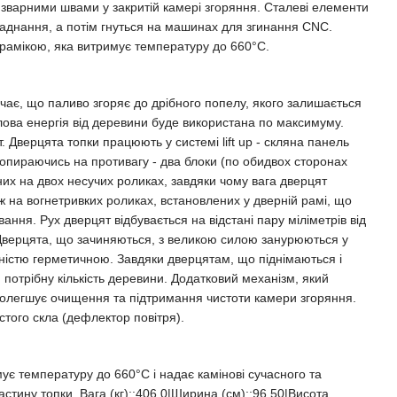
зварними швами у закритій камері згоряння. Сталеві елементи
аднання, а потім гнуться на машинах для згинання CNC.
рамікою, яка витримує температуру до 660°C.
чає, що паливо згоряє до дрібного попелу, якого залишається
плова енергія від деревини буде використана по максимуму.
 Дверцята топки працюють у системі lift up - скляна панель
 опираючись на противагу - два блоки (по обидвох сторонах
их на двох несучих роликах, завдяки чому вага дверцят
ж на вогнетривких роликах, встановлених у дверній рамі, що
вання. Рух дверцят відбувається на відстані пару міліметрів від
 Дверцята, що зачиняються, з великою силою занурюються у
ністю герметичною. Завдяки дверцятам, що піднімаються і
потрібну кількість деревини. Додатковий механізм, який
полегшує очищення та підтримання чистоти камери згоряння.
того скла (дефлектор повітря).
ує температуру до 660°C і надає камінові сучасного та
стину топки. Вага (кг)::406,0|Ширина (см)::96,50|Висота