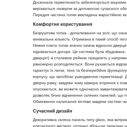
Досконала герметичність забезпечується міцними 
вирізаються лазером за допомогою сучасного обл
Передня частина топки викладена жаростійкою ке
Комфортне користування
Безруштова топка - допалювання на золі, що озна
мінімальна кількість. Отримана в такий спосіб те
Нижня плита топки значно нижча відносно дверцят.
піднімається догори. Ця система була збудована,
дверцят) зі сталевою рейкою працюють у напрямн
рівномірно розподіляється. Вони рухаються вздов
гарантує їх легке, тихе та безперебійне функціону
корпусу, що запобігає ушкодженню герметизації.
дверну раму, завдяки чому камера згоряння є пов
опускаються, ви можете одночасно завантажувати 
дозволяє бічне відчинення скляних панелей, що 
Обмеження налипання кіптяви завдяки системі чис
Сучасний дизайн
Декоративна скляна панель типу glass, яка витрим
елегантного вигляду, оптично збільшує передню ча