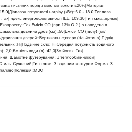
ревина листяних порід з вмістом вологи ≤20%|Матеріал
5,0|Діапазон потужності нагріву (кВт)::6.0 - 18.0|Теплова
::Так|Індекс енергоефективності ІЕЕ::109,30|Тип скла::пряме|
Екопроєкту::Так|Емісія CO (при 13% O 2 ) ≤ наведена в
симальна довжина дров (см)::50|Емісія CO (пилу) (мг/
Відкривання дверей::Вертикальне;вверх (гільйотина)|Підвід
ельник::Ні|Подвійне скло::Ні|Середня потужність водяного
::2,0|Ємність води (л)::42,0|Змійовик::Так|
ання; Шамотне футерування; З теплообмінником|
тиль::Cучасний|Тип топки::З водяним контуром|Форма::З
паливо|Колекція::MBO