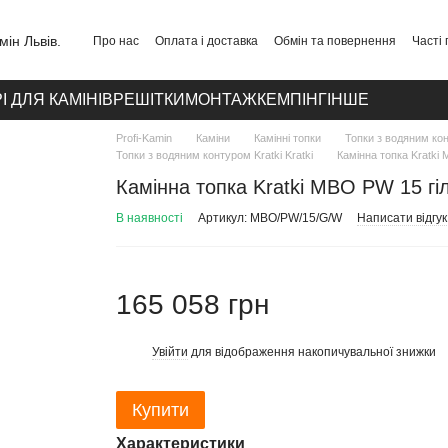
Про нас
Оплата і доставка
Обмін та повернення
Часті
Публічний договір
Політика конфіденційності
Контакти
І ДЛЯ КАМІНІВ
РЕШІТКИ
МОНТАЖ
КЕМПІНГ
ІНШЕ
Profi-Kamin
Каміни
Камінні топки
Топки з водяним ко
Топки з водяним контуром Kratki Kratki
Камінна топка Kratki 
Камінна топка Kratki MBO PW 15 гіл
В наявності
Артикул: MBO/PW/15/G/W
Написати відгук
165 058 грн
Увійти
для відображення накопичувальної знижки
%
Купити
Характеристики