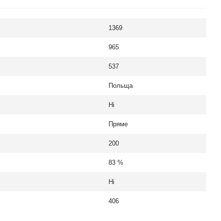
1369
965
537
Польща
Ні
Пряме
200
83 %
Ні
406