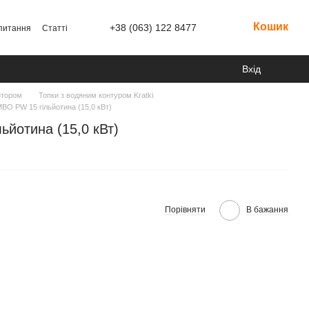
Кошик
+38 (063) 122 8477
 питання
Статті
Вхід
нтором
Топки з водяним контуром Kratki
MBO PW 15 гільйотина (15,0 кВт)
ьйотина (15,0 кВт)
Порівняти
В бажання