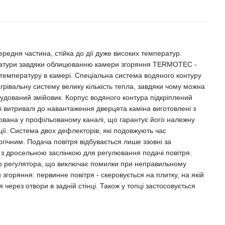
передня частина, стійка до дії дуже високих температур.
ратури завдяки облицюванню камери згоряння TERMOTEC -
емпературу в камері. Спеціальна система водяного контуру
агрівальну систему велику кількість тепла, завдяки чому можна
будований змійовик. Корпус водяного контура підкріплений
 і витривалі до навантаження дверцята каміна виготовлені з
ована у профільованому каналі, що гарантує його належну
ції. Система двох дефлекторів, які подовжують час
гічним. Подача повітря відбувається лише ззовні за
з дросельною заслінкою для регулювання подачі повітря.
го регулятора, що виключає помилки при неправильному
згоряння: первинне повітря - скеровується на плитку, на якій
 через отвори в задній стінці. Також у топці застосовується