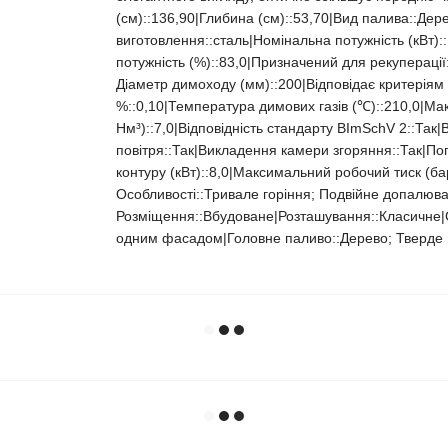
(см)::136,90|Глибина (см)::53,70|Вид палива::Де
виготовлення::сталь|Номінальна потужність (кВт)::1
потужність (%)::83,0|Призначений для рекуперації
Діаметр димоходу (мм)::200|Відповідає критеріям 
%::0,10|Температура димових газів (℃)::210,0|Мак
Нм³)::7,0|Відповідність стандарту BImSchV 2::Так|
повітря::Так|Викладення камери згоряння::Так|Поп
контуру (кВт)::8,0|Максимальний робочий тиск (бар)
Особливості::Тривале горіння; Подвійне допалюв
Розміщення::Вбудоване|Розташування::Класичне|С
одним фасадом|Головне паливо::Дерево; Тверде 