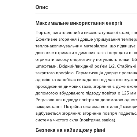
Опис
Максимальне використання енергії
Портал, виготовлений з високогатункової сталі, і 
Ефективне згоряння і довше утримування темпе
теплонакопичувальним матеріалом, що підвищує т
дозволяє отримати з димових газів і передати в н
отримати високу енергетичну потужність топки. В
штифтами. Вхідний/вихідний роз'єм 1/2. Стабільні
закритого профілю. Герметизація дверцят розташ
адгезію та запобігає випаданню під час експлуата
проходження димових газів, згоряння є дуже еколо
допомогою вбудованого підводу повітря ø 125 мм 
Регулювання підводу повітря за допомогою одно
використанні. Потрійна система вентиляції камери 
відбувається згоряння; вторинне повітря подається
система чистого скла (повітряна завіса).
Безпека на найвищому рівні