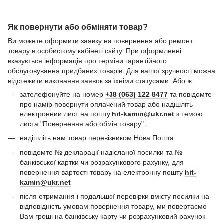
Як повернути або обміняти товар?
Ви можете оформити заявку на повернення або ремонт
товару в особистому кабінеті сайту. При оформленні
вказується інформація про терміни гарантійного
обслуговування придбаних товарів. Для вашої зручності можна
відстежити виконання заявок за їхніми статусами. Або ж:
зателефонуйте на номер
+38 (063) 122 8477
та повідомте
про намір повернути оплачений товар або надішліть
електронний лист на пошту
hit-kamin@ukr.net
з темою
листа "Повернення або обмін товару";
надішліть нам товар перевізником Нова Пошта.
повідомте № декларації надісланої посилки та №
банківської картки чи розрахункового рахунку, для
повернення вартості товару на електронну пошту
hit-
kamin@ukr.net
після отримання і подальшої перевірки вмісту посилки на
відповідність умовам повернення товару, ми повертаємо
Вам гроші на банківську карту чи розрахунковий рахунок