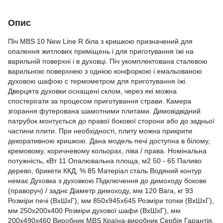
Опис
Піч MBS 10 New Line R біла з кришкою призначений для
опалення житлових приміщень і для приготування їжі на
варильній поверхні і в духовці. Піч укомплектована сталевою
варильною поверхнею з однією конфоркою і емальованою
духовою шафою c термометром для приготування їжі.
Дверцята духовки оснащені склом, через які можна
спостерігати за процесом приготування страви. Камера
згорання футерована шамотними плитами. Димовідвідний
патрубок монтується до правої бокової сторони або до задньої
частини плити. При необхідності, плиту можна прикрити
декоративною кришкою. Дана модель печі доступна в білому,
кремовому, коричневому кольорах, ліва / права. Номінальна
потужність, кВт 11 Опалювальна площа, м2 50 - 65 Паливо
дерево, брикети ККД, % 85 Матеріал сталь Водяний контур
немає Духовка з духовкою Підключення до димоходу бокове
(праворуч) / заднє Діаметр димоходу, мм 120 Вага, кг 93
Розміри печі (ВхШхГ), мм 850х945х645 Розміри топки (ВхШхГ),
мм 250х200х400 Розміри духової шафи (ВхШхГ), мм
200х490х460 Виробник MBS Країна-виробник Сербія Гарантія,