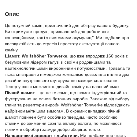
Опис
Це потужний камін, призначений для обігріву вашого будинку.
Ви отримуєте продукт, призначений для роботи як з
конвекційними, так і з системами акумуляції. Ми подбали про
високу стійкість до стресів і простоту експлуатації вашого
каміну.
Шамот.
Wolfshöher Tonwerke
, що вже впродовж 160 років є
безумовним лідером галузі зі своїми родовищами та
найтехнологічнішими виробничими потужностями. Тривала та
тісна співпраця з німецькою компанією дозволила втілити два
дизайни внутрішнього футерування камери спалювання.
Тепер у вас є можливість дизайн каміну на власний смак.
Пічний шамот
– це не те саме, що шамот індустріальний та
футерування на основі бетонних виробів. Залежно від вибору
глини та рецептури вироби Wolfshöher Tonwerke відповідають
найрізноманітнішим вимогам. В окремих випадках пічний
шамот повинен бути особливо твердим, часто особливо
стійким до займання сажі та впливу вологи, по можливості
легким в обробці і завжди добре зберігає тепло.
Направляючі дверцят гільйотини.
Ми подбали про якість