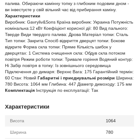
палива. Обираючи камінну топку з глибоким подовим дном -
ви інвестуєте у свій вільний час від прибирання каміну.
Характеристики
Виробник: Gavryliv&Sons Країна виробник: Украина Потужність
номінальна:12 кВт Коефіцієнт корисної дії: 80 Вид пального:
Тверде Види твердого палива: Дрова Матеріал топки: Сталь
Тип топки: Закрита Спосіб відкриття дверцят топки: Бокове
відкрите Форма скла топки: Пряме Кількість шибок у
дверцятах: 1 Система очищення скла: Обдув скла потоком
повітря Режим роботи топки: Тривале горіння Водяний контур:
Ні Забір повітря в топку: Із зовнішнього середовища
Підключення до димаря: Верхнє Вага: 175 Гарантійний термін:
60 Стан: Новий
Габаритні і приєднувальні розміри
Ширина:
780 Висота: 1064 мм Глибина: 447 Діаметр димоходу: 175 мм
Комплектація
Інструкція по експлуатації: Так
Характеристики
Висота
1064
Ширина
780