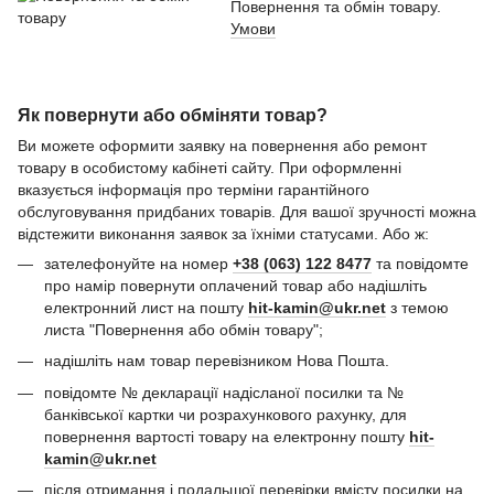
Повернення та обмін товару.
Умови
Як повернути або обміняти товар?
Ви можете оформити заявку на повернення або ремонт
товару в особистому кабінеті сайту. При оформленні
вказується інформація про терміни гарантійного
обслуговування придбаних товарів. Для вашої зручності можна
відстежити виконання заявок за їхніми статусами. Або ж:
зателефонуйте на номер
+38 (063) 122 8477
та повідомте
про намір повернути оплачений товар або надішліть
електронний лист на пошту
hit-kamin@ukr.net
з темою
листа "Повернення або обмін товару";
надішліть нам товар перевізником Нова Пошта.
повідомте № декларації надісланої посилки та №
банківської картки чи розрахункового рахунку, для
повернення вартості товару на електронну пошту
hit-
kamin@ukr.net
після отримання і подальшої перевірки вмісту посилки на