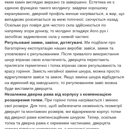
яким камін виглядає виразно та завершено. Естетика не є
єдиною функцією такого молдингу: завдяки хорошому
екрануванню, дверний профіль менше нагрівається, а жар, що
випадково розсипається за межі топочної, скочується назад.
Оскільки рух повіря для чистого скла здійснюється по
напрямку згори донизу, то молдинг згладжує його рух і
запобігає задимленню скла у нижній частині.
Регульовані замки, завіси, дотягувачі.
Ми подбали про
багаторічну експлуатацію наших виробів: завіси, замки та
уловлювачі є регульованими. Після тривалого використання
шнур втрачає свою еластичність, дверцята перестають
прилягати герметично і топка втрачає свою регульованість та
красу горіння. Замість негайної заміни шнура, можна просто
відрегулювати завіси та замок. Якщо заміна шнура відбудеться
на відмінний від заводського, то регулюванням завіс можна
буде виставити дверцята.
Незалежна дверна рама від корпусу з компенсацією
розширення топки.
При горінні топка нагрівається і змінює
свої розміри. Для того, щоб забезпечити незмінність геометрії
дверцят та монтажних розмірів, ми відокремили корпус топки
від дверної рами компенсаційним шнуром. Тепер, оскільки
топка та дверна рама є окремими частинами, дверцята
завжди відмінно закриваються, а монтажні зазори