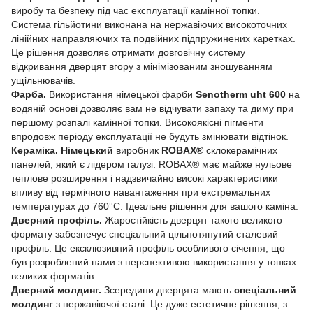
виробу та безпеку під час експлуатації камінної топки.
Система гільйотини виконана на нержавіючих високоточних
лінійних направляючих та подвійних підпружинених каретках.
Це рішення дозволяє отримати довговічну систему
відкривання дверцят вгору з мінімізованим зношуванням
ущільнювачів.
Фарба.
Використання німецької фарби
Senotherm uht 600
на
водяній основі дозволяє вам не відчувати запаху та диму при
першому розпалі камінної топки. Високоякісні пігменти
впродовж періоду експлуатації не будуть змінювати відтінок.
Кераміка.
Німецький
виробник
ROBAX®
склокерамічних
панелей, який є лідером галузі. ROBAX® має майже нульове
теплове розширення і надзвичайно високі характеристики
впливу від термічного навантаження при екстремальних
температурах до 760°C. Ідеальне рішення для вашого каміна.
Дверний профіль.
Жаростійкість дверцят такого великого
формату забезпечує спеціальний цільнотянутий сталевий
профіль. Це ексклюзивний профіль особливого січення, що
був розроблений нами з перспективою використання у топках
великих форматів.
Дверний молдинг.
Зсередини дверцята мають
спеціальний
молдинг
з нержавіючої сталі. Це дуже естетичне рішення, з