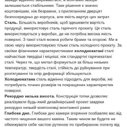
залишаються стабільними. Таке рішення є значно
коштовнішим, ніж безрамне, з приляганням дверцят
безпосередньо до корпуса, але якість вартує цих затрат.
Сталь.
Більшість виробників, щоб здешевити вартість
продукції, використовує сталь гарячого прокату. Ця сталь
використовується у виробах, де не потрібна висока якість
поверхні. З такої сталі можна робити брами та огорожі. Ми в
свою чергу використовуємо тільки сталь холодного прокату. За
своїми фізичними характеристиками
холоднокатані
сталі
найчастіше твердіші і міцніші, ніж стандартні гарячекатані
сталі. Через те, що метал формується за більш низьких
температур, твердість сталі, стійкість до руйнування при
розтягуванні та опір деформації збільшуються.
Холоднокатана
сталь відмінно підходить для виробів, які
потребують точних розмірів та покращених характеристик
поверхні.
Рекордно низька висота.
Конструкція топки дозволяє
реалізувати будь-який дизайнерський проект завдяки
рекордно низькій компоновці монтажної рами.
Глибоке дно.
Глибоке дно камери згоряння позбавляє вас від
частого чищення вашого каміна. Таким чином ви будете не
обмежувати себе частою рутиною по прибиранню попелу від