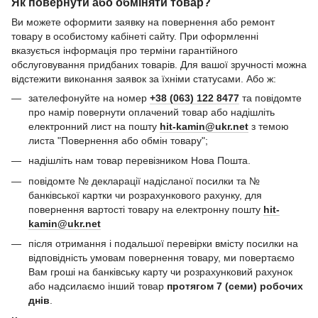
Як повернути або обміняти товар?
Ви можете оформити заявку на повернення або ремонт
товару в особистому кабінеті сайту. При оформленні
вказується інформація про терміни гарантійного
обслуговування придбаних товарів. Для вашої зручності можна
відстежити виконання заявок за їхніми статусами. Або ж:
зателефонуйте на номер
+38 (063) 122 8477
та повідомте
про намір повернути оплачений товар або надішліть
електронний лист на пошту
hit-kamin@ukr.net
з темою
листа "Повернення або обмін товару";
надішліть нам товар перевізником Нова Пошта.
повідомте № декларації надісланої посилки та №
банківської картки чи розрахункового рахунку, для
повернення вартості товару на електронну пошту
hit-
kamin@ukr.net
після отримання і подальшої перевірки вмісту посилки на
відповідність умовам повернення товару, ми повертаємо
Вам гроші на банківську карту чи розрахунковий рахунок
або надсилаємо інший товар
протягом 7 (семи) робочих
днів
.