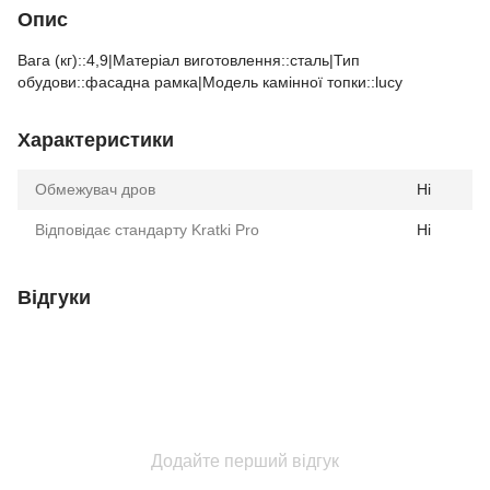
Опис
Вага (кг)::4,9|Матеріал виготовлення::сталь|Тип
обудови::фасадна рамка|Модель камінної топки::lucy
Характеристики
Обмежувач дров
Ні
Відповідає стандарту Kratki Pro
Ні
Відгуки
Додайте перший відгук