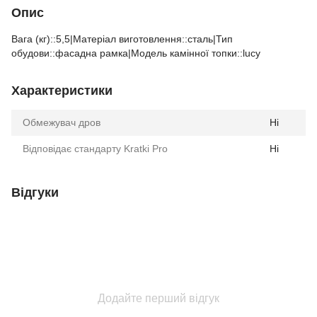
Опис
Вага (кг)::5,5|Матеріал виготовлення::сталь|Тип
обудови::фасадна рамка|Модель камінної топки::lucy
Характеристики
Обмежувач дров
Ні
Відповідає стандарту Kratki Pro
Ні
Відгуки
Додайте перший відгук