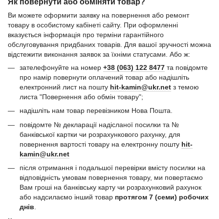
Як повернути або обміняти товар?
Ви можете оформити заявку на повернення або ремонт
товару в особистому кабінеті сайту. При оформленні
вказується інформація про терміни гарантійного
обслуговування придбаних товарів. Для вашої зручності можна
відстежити виконання заявок за їхніми статусами. Або ж:
зателефонуйте на номер
+38 (063) 122 8477
та повідомте
про намір повернути оплачений товар або надішліть
електронний лист на пошту
hit-kamin@ukr.net
з темою
листа "Повернення або обмін товару";
надішліть нам товар перевізником Нова Пошта.
повідомте № декларації надісланої посилки та №
банківської картки чи розрахункового рахунку, для
повернення вартості товару на електронну пошту
hit-
kamin@ukr.net
після отримання і подальшої перевірки вмісту посилки на
відповідність умовам повернення товару, ми повертаємо
Вам гроші на банківську карту чи розрахунковий рахунок
або надсилаємо інший товар
протягом 7 (семи) робочих
днів
.