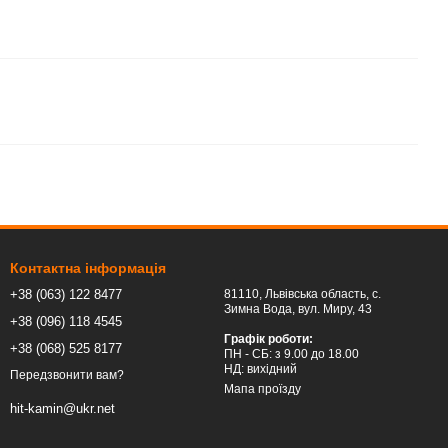
Контактна інформація
+38 (063) 122 8477
81110, Львівська область, c.
Зимна Вода, вул. Миру, 43
+38 (096) 118 4545
Графік роботи:
+38 (068) 525 8177
ПН - СБ: з 9.00 до 18.00
НД: вихідний
Передзвонити вам?
Мапа проїзду
hit-kamin@ukr.net