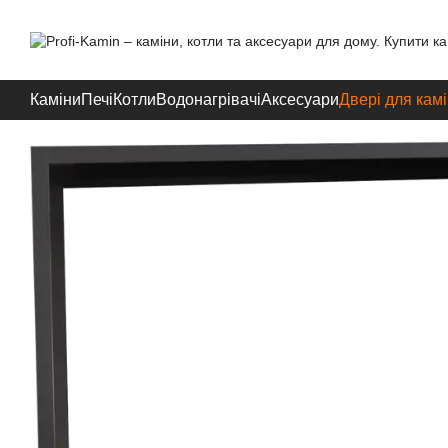
Перейти до основного контенту
Каміни
Печі
Котли
Водонагрівачі
Аксесуари
Двері для камі