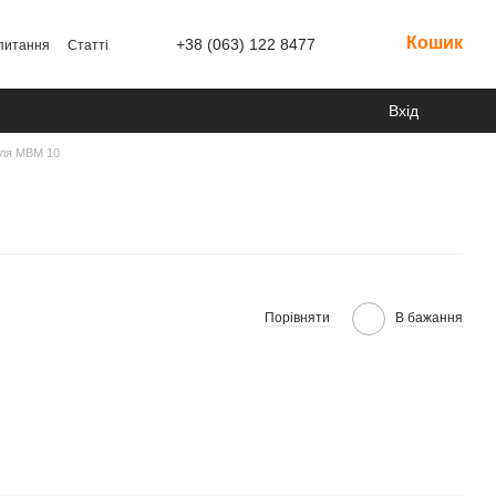
Кошик
+38 (063) 122 8477
 питання
Статті
Вхід
для MBM 10
Порівняти
В бажання