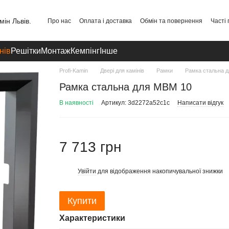
Про нас
Оплата і доставка
Обмін та повернення
Часті
Публічний договір
Політика конфіденційності
Контакти
нів
Решітки
Монтаж
Кемпінг
Інше
Profi-Kamin
Двері для камінів
Рамки
Рамка стальна 
Рамка стальна для MBM 10
В наявності
Артикул: 3d2272a52c1c
Написати відгук
7 713 грн
Увійти
для відображення накопичувальної знижки
%
Купити
Характеристики