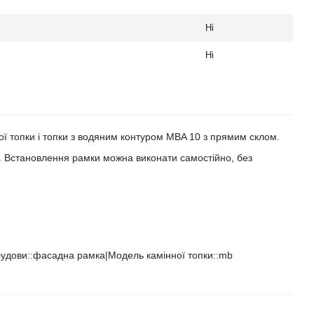
Ні
Ні
ї топки і топки з водяним контуром MBA 10 з прямим склом.
. Встановлення рамки можна виконати самостійно, без
обудови::фасадна рамка|Модель камінної топки::mb