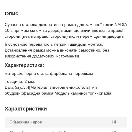
Опис
Сучасна сталева декоративна рамка для камінної топки NADIA
10 з прямим склом та дверцятами, що відчиняються з правої
сторони (петлі з правої сторони) після переміщення дверцят.
Її основною перевагою є легкий і швидкий монтаж.
Встановлення рамки можна виконати самостійно, без
використання додаткових інструментів.
Характеристика:
матеріал: чорна сталь, фарбована порошком
Товщина: 2 мм.
Вага (кг)::3,4|Матеріал виготовлення::сталь|Тип
обудови::фасадна рамка|Модель камінної топки::nadia
Характеристики
Обмежувач дров
Ні