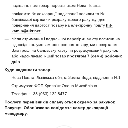
надішліть нам товар перевізником Нова Пошта.
повідомте № декларації надісланої посилки та №
банківської картки чи розрахункового рахунку, для
повернення вартості товару на електронну пошту
hit-
kamin@ukr.net
після отримання і подальшої перевірки вмісту посилки на
відповідність умовам повернення товару, ми повертаємо
Вам гроші на банківську карту чи розрахунковий рахунок
або надсилаємо інший товар
протягом 7 (семи) робочих
днів
.
Куди надсилати товар:
Нова Пошта: Львівська обл, с. Зимна Вода, відділення №1
Отримувач: ФОП Криявʼяк Олена Михайлівна
Телефон:
+38 (063) 122 8477
Послуги перевізників сплачуються окремо за рахунок
Покупця. Обов’язково повідомте номер декларації
менеджеру.