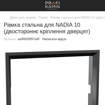
Двері для камінів
Рамки
Рамка стальна для NADIA 10 (двос
Рамка стальна для NADIA 10
(двостороннє кріплення дверцят)
Артикул:
aa9503997a9f
Написати відгук