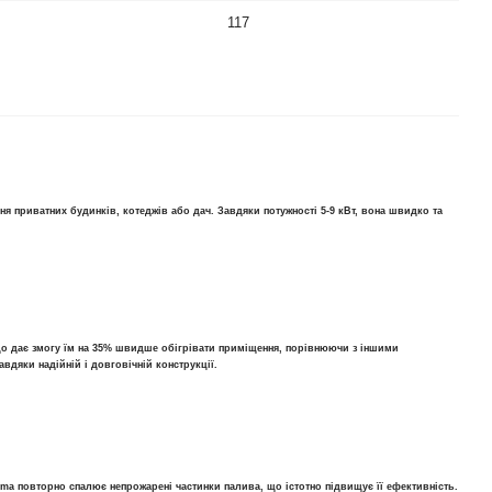
117
я приватних будинків, котеджів або дач. Завдяки потужності 5-9 кВт, вона швидко та
 що дає змогу їм на 35% швидше обігрівати приміщення, порівнюючи з іншими
авдяки надійній і довговічній конструкції.
ma повторно спалює непрожарені частинки палива, що істотно підвищує її ефективність.