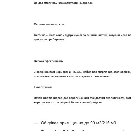
Це дає змогу вам заощаджувати на дровах.
Система чистого скла
Система «Чисте скло» підтримує скло печінки чистим, омуючи його п
про часте прибирання.
Висока ефективність
З коефіцієнтом корисної дії 82.4%, майже вся енергія від спалюванн
опалюванні, ефективно використовуючи кожне полено.
Екологічність
Ravan Onoma відповідає європейським стандартам екологічності, тому,
користь чистого повітря й безпеки вашої родини.
Обігріває приміщення до 90 м2/216 м3.