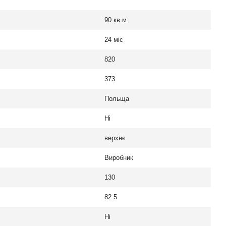
90 кв.м
24 міс
820
373
Польща
Ні
верхнє
Виробник
130
82.5
Ні