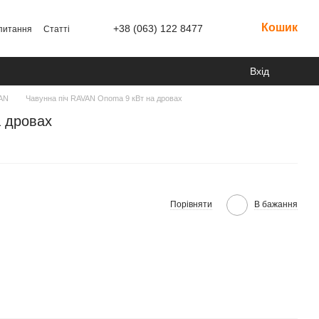
Кошик
+38 (063) 122 8477
 питання
Статті
Вхід
AN
Чавунна піч RAVAN Onoma 9 кВт на дровах
 дровах
Порівняти
В бажання