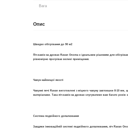
Вага
Опис
Швидке обігрівання до 90 м2
Піч-камін на дровах Ravan Onoma є ідеальним рішенням для обігріванн
рівномірно прогріває великі приміщення.
Чавун найвищої якості
Чавунні печі Ravan виготовлені з міцного чавуну завтовшки 8-10 мм,
матеріалами. Така піч-камін на дровах слугуватиме вам багато років з
Система подвійного допалювання
Завдяки інноваційній системі подвійного допалювання, піч Ravan Ono