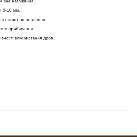
мірне нагрівання.
и 8-10 мм.
я витрат на опалення.
того прибирання.
вності використання дров.