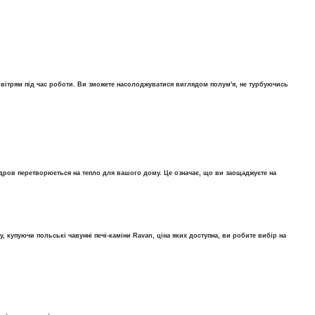
овітрям під час роботи. Ви зможете насолоджуватися виглядом полум'я, не турбуючись
я дров перетворюється на тепло для вашого дому. Це означає, що ви заощаджуєте на
 купуючи польські чавунні печі-каміни Ravan, ціна яких доступна, ви робите вибір на