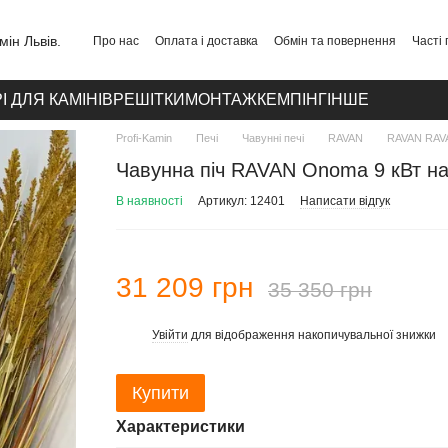
Про нас
Оплата і доставка
Обмін та повернення
Часті
Публічний договір
Політика конфіденційності
Контакти
І ДЛЯ КАМІНІВ
РЕШІТКИ
МОНТАЖ
КЕМПІНГ
ІНШЕ
Profi-Kamin
Печі
Чавунні печі
RAVAN
RAVAN RAV
Чавунна піч RAVAN Onoma 9 кВт на
В наявності
Артикул: 12401
Написати відгук
31 209 грн
35 350 грн
Увійти
для відображення накопичувальної знижки
%
Купити
Характеристики