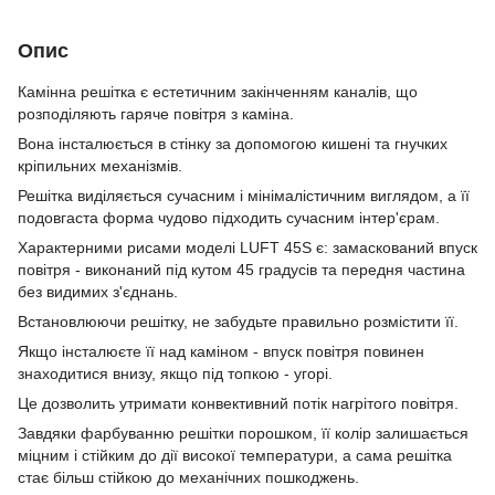
Опис
Камінна решітка є естетичним закінченням каналів, що
розподіляють гаряче повітря з каміна.
Вона інсталюється в стінку за допомогою кишені та гнучких
кріпильних механізмів.
Решітка виділяється сучасним і мінімалістичним виглядом, а її
подовгаста форма чудово підходить сучасним інтер'єрам.
Характерними рисами моделі LUFT 45S є: замаскований впуск
повітря - виконаний під кутом 45 градусів та передня частина
без видимих з'єднань.
Встановлюючи решітку, не забудьте правильно розмістити її.
Якщо інсталюєте її над каміном - впуск повітря повинен
знаходитися внизу, якщо під топкою - угорі.
Це дозволить утримати конвективний потік нагрітого повітря.
Завдяки фарбуванню решітки порошком, її колір залишається
міцним і стійким до дії високої температури, а сама решітка
стає більш стійкою до механічних пошкоджень.