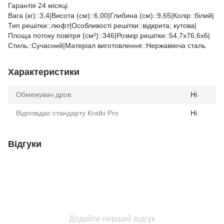
Гарантія 24 місяці.
Вага (кг)::3,4|Висота (см)::6,00|Глибина (см)::9,65|Колір::білий|
Тип решітки::люфт|Особливості решітки::відкрита; кутова|
Площа потоку повітря (см²)::346|Розмір решітки::54,7x76,6x6|
Стиль::Cучасний|Матеріал виготовлення::Нержавіюча сталь
Характеристики
Обмежувач дров
Ні
Відповідає стандарту Kratki Pro
Ні
Відгуки
Додайте перший відгук