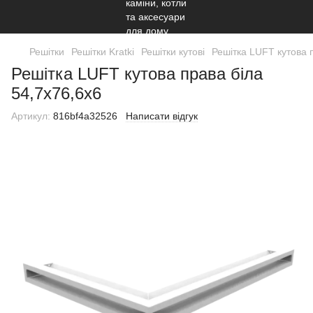
Решітки
Решітки Kratki
Решітки кутові
Решітка LUFT кутова 
Решітка LUFT кутова права біла
54,7x76,6x6
Артикул:
816bf4a32526
Написати відгук