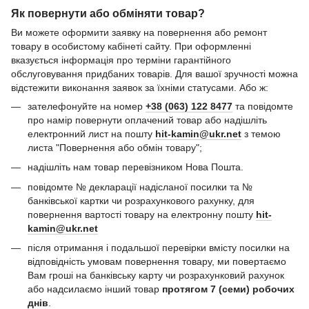
Як повернути або обміняти товар?
Ви можете оформити заявку на повернення або ремонт
товару в особистому кабінеті сайту. При оформленні
вказується інформація про терміни гарантійного
обслуговування придбаних товарів. Для вашої зручності можна
відстежити виконання заявок за їхніми статусами. Або ж:
зателефонуйте на номер
+38 (063) 122 8477
та повідомте
про намір повернути оплачений товар або надішліть
електронний лист на пошту
hit-kamin@ukr.net
з темою
листа "Повернення або обмін товару";
надішліть нам товар перевізником Нова Пошта.
повідомте № декларації надісланої посилки та №
банківської картки чи розрахункового рахунку, для
повернення вартості товару на електронну пошту
hit-
kamin@ukr.net
після отримання і подальшої перевірки вмісту посилки на
відповідність умовам повернення товару, ми повертаємо
Вам гроші на банківську карту чи розрахунковий рахунок
або надсилаємо інший товар
протягом 7 (семи) робочих
днів
.