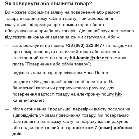
Як повернути або обміняти товар?
Ви можете оформити заявку на повернення або ремонт
товару в особистому кабінеті сайту. При оформленні
вказується інформація про терміни гарантійного
обслуговування придбаних товарів. Для вашої зручності можна
відстежити виконання заявок за їхніми статусами. Або ж:
зателефонуйте на номер
+38 (063) 122 8477
та повідомте
про намір повернути оплачений товар або надішліть
електронний лист на пошту
hit-kamin@ukr.net
з темою
листа "Повернення або обмін товару";
надішліть нам товар перевізником Нова Пошта.
повідомте № декларації надісланої посилки та №
банківської картки чи розрахункового рахунку, для
повернення вартості товару на електронну пошту
hit-
kamin@ukr.net
після отримання і подальшої перевірки вмісту посилки на
відповідність умовам повернення товару, ми повертаємо
Вам гроші на банківську карту чи розрахунковий рахунок
або надсилаємо інший товар
протягом 7 (семи) робочих
днів
.