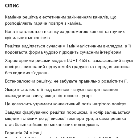
Опис
Камінна решітка є естетичним закінченням каналів, що
розподіляють гаряче повітря з каміна.
Вона інсталюється в стінку за допомогою кишені та гнучких
кріпильних механізмів.
Решітка виділяється сучасним і мінімалістичним виглядом, а її
подовгаста форма чудово підходить сучасним інтер'єрам.
Характерними рисами моделі LUFT 45S є: замаскований впуск
повітря - виконаний під кутом 45 градусів та передня частина
без видимих з'єднань.
Встановлюючи решітку, не забудьте правильно розмістити її.
Якщо інсталюєте її над каміном - впуск повітря повинен
знаходитися внизу, якщо під топкою - угорі.
Це дозволить утримати конвективний потік нагрітого повітря.
Завдяки фарбуванню решітки порошком, її колір залишається
міцним і стійким до дії високої температури, а сама решітка
стає більш стійкою до механічних пошкоджень.
Гарантія 24 місяці.