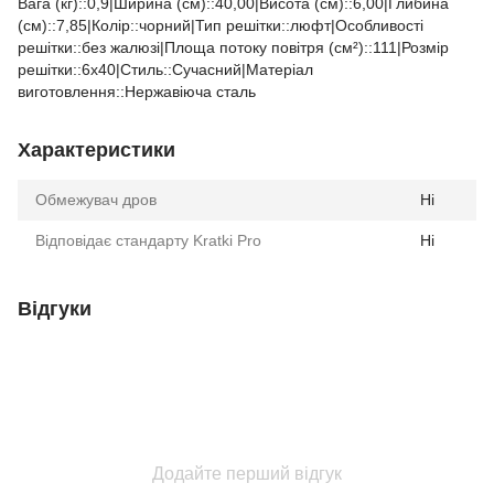
Вага (кг)::0,9|Ширина (см)::40,00|Висота (см)::6,00|Глибина
(см)::7,85|Колір::чорний|Тип решітки::люфт|Особливості
решітки::без жалюзі|Площа потоку повітря (см²)::111|Розмір
решітки::6x40|Стиль::Cучасний|Матеріал
виготовлення::Нержавіюча сталь
Характеристики
Обмежувач дров
Ні
Відповідає стандарту Kratki Pro
Ні
Відгуки
Додайте перший відгук