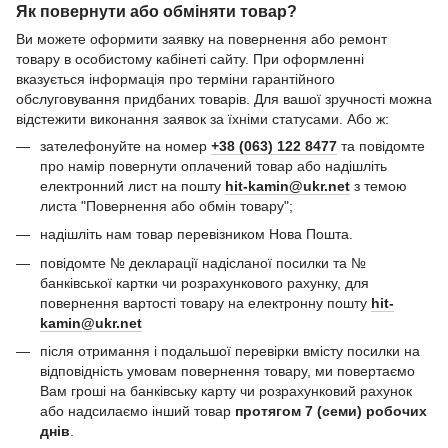
Як повернути або обміняти товар?
Ви можете оформити заявку на повернення або ремонт
товару в особистому кабінеті сайту. При оформленні
вказується інформація про терміни гарантійного
обслуговування придбаних товарів. Для вашої зручності можна
відстежити виконання заявок за їхніми статусами. Або ж:
зателефонуйте на номер
+38 (063) 122 8477
та повідомте
про намір повернути оплачений товар або надішліть
електронний лист на пошту
hit-kamin@ukr.net
з темою
листа "Повернення або обмін товару";
надішліть нам товар перевізником Нова Пошта.
повідомте № декларації надісланої посилки та №
банківської картки чи розрахункового рахунку, для
повернення вартості товару на електронну пошту
hit-
kamin@ukr.net
після отримання і подальшої перевірки вмісту посилки на
відповідність умовам повернення товару, ми повертаємо
Вам гроші на банківську карту чи розрахунковий рахунок
або надсилаємо інший товар
протягом 7 (семи) робочих
днів
.