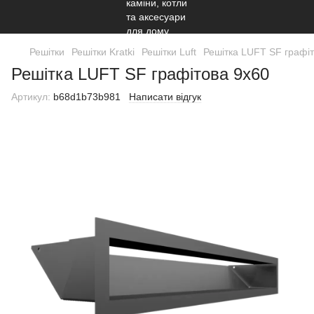
Решітки
Решітки Kratki
Решітки Luft
Решітка LUFT SF графі
Решітка LUFT SF графітова 9x60
Артикул:
b68d1b73b981
Написати відгук