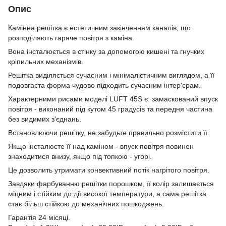
Опис
Камінна решітка є естетичним закінченням каналів, що
розподіляють гаряче повітря з каміна.
Вона інсталюється в стінку за допомогою кишені та гнучких
кріпильних механізмів.
Решітка виділяється сучасним і мінімалістичним виглядом, а її
подовгаста форма чудово підходить сучасним інтер'єрам.
Характерними рисами моделі LUFT 45S є: замаскований впуск
повітря - виконаний під кутом 45 градусів та передня частина
без видимих з'єднань.
Встановлюючи решітку, не забудьте правильно розмістити її.
Якщо інсталюєте її над каміном - впуск повітря повинен
знаходитися внизу, якщо під топкою - угорі.
Це дозволить утримати конвективний потік нагрітого повітря.
Завдяки фарбуванню решітки порошком, її колір залишається
міцним і стійким до дії високої температури, а сама решітка
стає більш стійкою до механічних пошкоджень.
Гарантія 24 місяці.