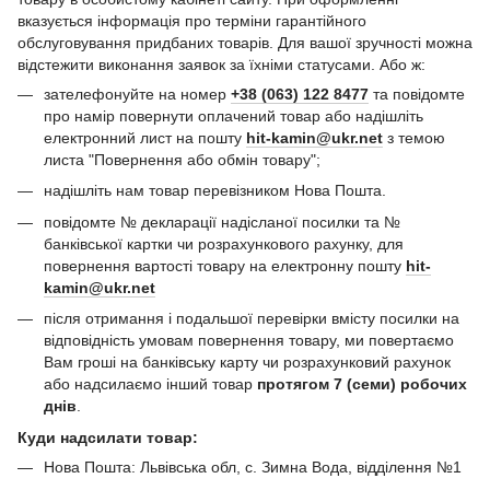
вказується інформація про терміни гарантійного
обслуговування придбаних товарів. Для вашої зручності можна
відстежити виконання заявок за їхніми статусами. Або ж:
зателефонуйте на номер
+38 (063) 122 8477
та повідомте
про намір повернути оплачений товар або надішліть
електронний лист на пошту
hit-kamin@ukr.net
з темою
листа "Повернення або обмін товару";
надішліть нам товар перевізником Нова Пошта.
повідомте № декларації надісланої посилки та №
банківської картки чи розрахункового рахунку, для
повернення вартості товару на електронну пошту
hit-
kamin@ukr.net
після отримання і подальшої перевірки вмісту посилки на
відповідність умовам повернення товару, ми повертаємо
Вам гроші на банківську карту чи розрахунковий рахунок
або надсилаємо інший товар
протягом 7 (семи) робочих
днів
.
Куди надсилати товар:
Нова Пошта: Львівська обл, с. Зимна Вода, відділення №1