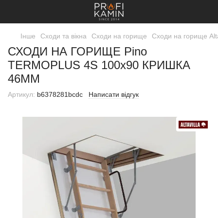
Інше
Сходи та вікна
Сходи на горище
Сходи на горище Alta
СХОДИ НА ГОРИЩЕ Pino
TERMOPLUS 4S 100x90 КРИШКА
46ММ
Артикул:
b6378281bcdc
Написати відгук