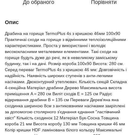
До обраного
Порівняти
Опис
Драбина на горище TermoPlus 4s з кришкою 46мм 100х90
Практичнаі сходи на горище з відмінними теплоізоляційними
характеристиками. Проста у використанні і володіє
висококласними металевими елементами. Такі сходи на
горище будуть дуже до речі, як в невеликому заміському
будинку, так і на дачі. Розмір короба:100x90 Висота: 280 см.
Серед переваг TermoPlus 4s з кришкою 46 мм: Довговічність і
надійність. Наявність широких ступенів з анти-легкими
насічками. Двоконтурний утеплювач. Кількість секцій Складна
4-секційна Матеріал драбини Дерево Максимальна висота
приміщення A = 280 см Виліт сходів E = 125 см Радіус
відкривання драбини B = 135 см Переваги Дерев'яна яна
сходинка шириною 8см з антиковзними насічками закріплені
за допомогою столярного з'єднання єднання "ластівчиний
хвіст" Кількість сходинок 12 Матеріал Бук-Сосна Товщина
короба 21 мм Висота коробу 130 мм Товщина кришки 46 мм
Колір кришки HDF ламінована білого кольору Максимальні