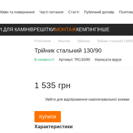
Обмін та повернення
Часті питання
Статті
Публічний договір
Політик
І ДЛЯ КАМІНІВ
РЕШІТКИ
МОНТАЖ
КЕМПІНГ
ІНШЕ
Profi-Kamin
Монтаж
Трійники
Трійник стальний 130/9
Трійник стальний 130/90
В наявності
Артикул: TR130/90
Написати відгук
1 535 грн
Увійти
для відображення накопичувальної знижки
%
Купити
Характеристики