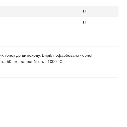
Ні
Ні
них топок до димоходу. Виріб пофарбовано чорної
а 50 см, жаростійкість - 1000 °C.