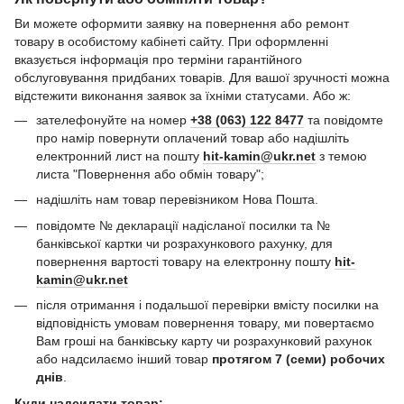
Ви можете оформити заявку на повернення або ремонт
товару в особистому кабінеті сайту. При оформленні
вказується інформація про терміни гарантійного
обслуговування придбаних товарів. Для вашої зручності можна
відстежити виконання заявок за їхніми статусами. Або ж:
зателефонуйте на номер
+38 (063) 122 8477
та повідомте
про намір повернути оплачений товар або надішліть
електронний лист на пошту
hit-kamin@ukr.net
з темою
листа "Повернення або обмін товару";
надішліть нам товар перевізником Нова Пошта.
повідомте № декларації надісланої посилки та №
банківської картки чи розрахункового рахунку, для
повернення вартості товару на електронну пошту
hit-
kamin@ukr.net
після отримання і подальшої перевірки вмісту посилки на
відповідність умовам повернення товару, ми повертаємо
Вам гроші на банківську карту чи розрахунковий рахунок
або надсилаємо інший товар
протягом 7 (семи) робочих
днів
.
Куди надсилати товар: