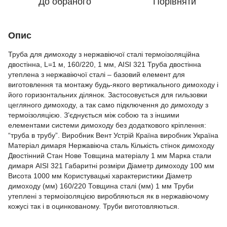
До обраного
Порівняти
Опис
Труба для димоходу з нержавіючої сталі термоізоляційна
двостінна, L=1 м, 160/220, 1 мм, AISI 321 Труба двостінна
утеплена з нержавіючої сталі – базовий елемент для
виготовлення та монтажу будь-якого вертикального димоходу і
його горизонтальних ділянок. Застосовується для гильзовки
цегляного димоходу, а так само підключення до димоходу з
термоізоляцією. З’єднується між собою та з іншими
елементами системи димоходу без додаткового кріплення:
“труба в трубу”. Виробник Вент Устрій Країна виробник Україна
Матеріал димаря Нержавіюча сталь Кількість стінок димоходу
Двостінний Стан Нове Товщина матеріалу 1 мм Марка стали
димаря AISI 321 Габаритні розміри Діаметр димоходу 100 мм
Висота 1000 мм Користувацькі характеристики Діаметр
димоходу (мм) 160/220 Товщина сталі (мм) 1 мм Труби
утеплені з термоізоляцією виробляються як в нержавіючому
кожусі так і в оцинкованому. Труби виготовляються.