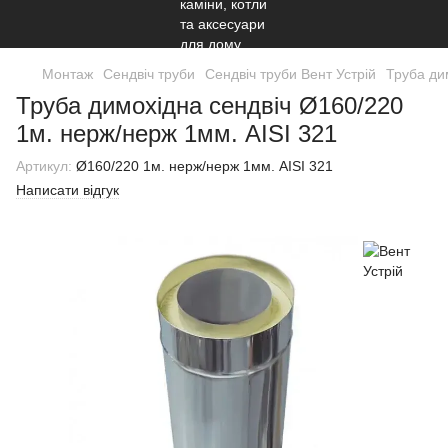
Монтаж
Сендвіч труби
Сендвіч труби Вент Устрiй
Труба ди
Труба димохідна сендвіч Ø160/220
1м. нерж/нерж 1мм. AISI 321
Артикул:
Ø160/220 1м. нерж/нерж 1мм. AISI 321
Написати відгук