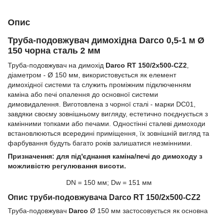
Опис
Труба-подовжувач димохідна Darco 0,5-1 м Ø
150 чорна сталь 2 мм
Труба-подовжувач на димохід
Darco RT 150/2x500-CZ2
,
діаметром - Ø 150 мм, використовується як елемент
димохідної системи та служить проміжним підключенням
каміна або печі опалення до основної системи
димовидалення. Виготовлена з чорної сталі - марки DC01,
завдяки своєму зовнішньому вигляду, естетично поєднується з
камінними топками або печами. Одностінні сталеві димоходи
встановлюються всередині приміщення, їх зовнішній вигляд та
фарбування будуть багато років залишатися незмінними.
Призначення: для під'єднання каміна/печі до димоходу з
можливістю регулювання висоти.
DN = 150 мм; Dw = 151 мм
Опис труби-подовжувача Darco RT 150/2x500-CZ2
Труба-подовжувач
Darco
Ø 150 мм застосовується як основна