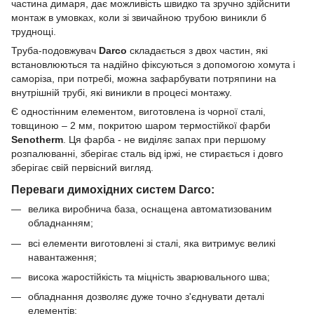
частина димаря, дає можливість швидко та зручно здійснити
монтаж в умовках, коли зі звичайною трубою виникли б
труднощі.
Труба-подовжувач
Darco
складається з двох частин, які
встановлюються та надійно фіксуються з допомогою хомута і
саморіза, при потребі, можна зафарбувати потряпини на
внутрішній трубі, які виникли в процесі монтажу.
Є одностінним елементом, виготовлена із чорної сталі,
товщиною – 2 мм, покритою шаром термостійкої фарби
Senotherm
. Ця фарба - не виділяє запах при першому
розпалюванні, зберігає сталь від іржі, не стирається і довго
зберігає свій первісний вигляд.
Переваги димохідних систем Darco:
велика виробнича база, оснащена автоматизованим
обладнанням;
всі елементи виготовлені зі сталі, яка витримує великі
навантаження;
висока жаростійкість та міцність зварювального шва;
обладнання дозволяє дуже точно з'єднувати деталі
елементів;