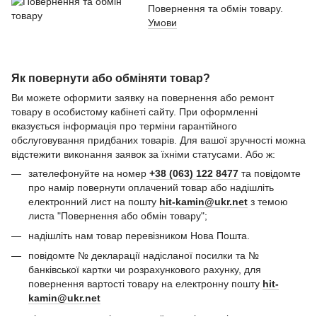
Повернення та обмін товару.
Умови
Як повернути або обміняти товар?
Ви можете оформити заявку на повернення або ремонт
товару в особистому кабінеті сайту. При оформленні
вказується інформація про терміни гарантійного
обслуговування придбаних товарів. Для вашої зручності можна
відстежити виконання заявок за їхніми статусами. Або ж:
зателефонуйте на номер
+38 (063) 122 8477
та повідомте
про намір повернути оплачений товар або надішліть
електронний лист на пошту
hit-kamin@ukr.net
з темою
листа "Повернення або обмін товару";
надішліть нам товар перевізником Нова Пошта.
повідомте № декларації надісланої посилки та №
банківської картки чи розрахункового рахунку, для
повернення вартості товару на електронну пошту
hit-
kamin@ukr.net