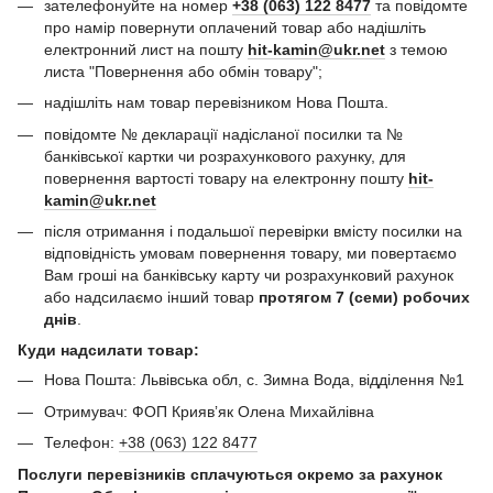
зателефонуйте на номер
+38 (063) 122 8477
та повідомте
про намір повернути оплачений товар або надішліть
електронний лист на пошту
hit-kamin@ukr.net
з темою
листа "Повернення або обмін товару";
надішліть нам товар перевізником Нова Пошта.
повідомте № декларації надісланої посилки та №
банківської картки чи розрахункового рахунку, для
повернення вартості товару на електронну пошту
hit-
kamin@ukr.net
після отримання і подальшої перевірки вмісту посилки на
відповідність умовам повернення товару, ми повертаємо
Вам гроші на банківську карту чи розрахунковий рахунок
або надсилаємо інший товар
протягом 7 (семи) робочих
днів
.
Куди надсилати товар:
Нова Пошта: Львівська обл, с. Зимна Вода, відділення №1
Отримувач: ФОП Криявʼяк Олена Михайлівна
Телефон:
+38 (063) 122 8477
Послуги перевізників сплачуються окремо за рахунок