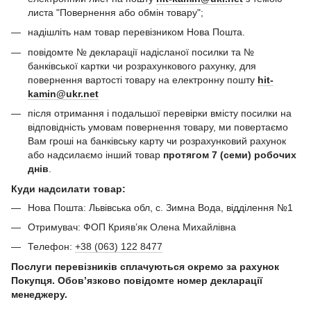
листа "Повернення або обмін товару";
надішліть нам товар перевізником Нова Пошта.
повідомте № декларації надісланої посилки та №
банківської картки чи розрахункового рахунку, для
повернення вартості товару на електронну пошту
hit-
kamin@ukr.net
після отримання і подальшої перевірки вмісту посилки на
відповідність умовам повернення товару, ми повертаємо
Вам гроші на банківську карту чи розрахунковий рахунок
або надсилаємо інший товар
протягом 7 (семи) робочих
днів
.
Куди надсилати товар:
Нова Пошта: Львівська обл, с. Зимна Вода, відділення №1
Отримувач: ФОП Криявʼяк Олена Михайлівна
Телефон:
+38 (063) 122 8477
Послуги перевізників сплачуються окремо за рахунок
Покупця. Обов’язково повідомте номер декларації
менеджеру.