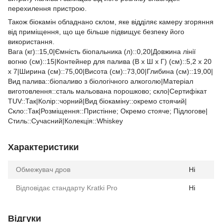
перехилення пристрою.
Також біокамін обладнано склом, яке відділяє камеру згоряння
від приміщення, що ще більше підвищує безпеку його
використання.
Вага (кг)::15,0|Ємність біопальника (л)::0,20|Довжина лінії
вогню (см)::15|Контейнер для палива (В x Ш x Г) (см)::5,2 x 20
x 7|Ширина (см)::75,00|Висота (см)::73,00|Глибина (см)::19,00|
Вид палива::біопаливо з біологічного алкоголю|Матеріал
виготовлення::сталь мальована порошково; скло|Сертифікат
TUV::Так|Колір::чорний|Вид біокаміну::окремо стоячий|
Скло::Так|Розміщення::Пристінне; Окремо стояче; Підлогове|
Стиль::Cучасний|Колекція::Whiskey
Характеристики
Обмежувач дров
Ні
Відповідає стандарту Kratki Pro
Ні
Відгуки