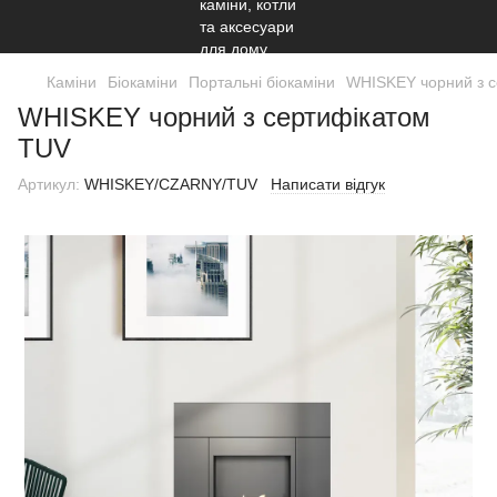
Каміни
Біокаміни
Портальні біокаміни
WHISKEY чорний з 
WHISKEY чорний з сертифікатом
TUV
Артикул:
WHISKEY/CZARNY/TUV
Написати відгук