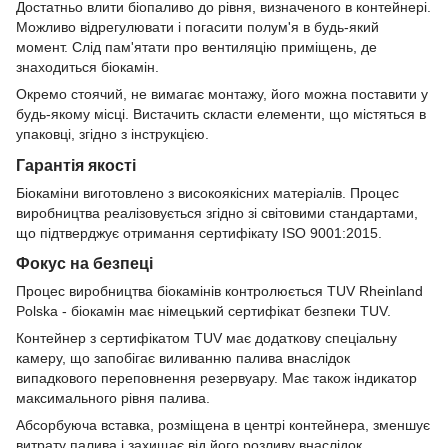
Достатньо влити біопаливо до рівня, визначеного в контейнері.
Можливо відрегулювати і погасити полум'я в будь-який
момент. Слід пам'ятати про вентиляцію приміщень, де
знаходиться біокамін.
Окремо стоячий, не вимагає монтажу, його можна поставити у
будь-якому місці. Вистачить скласти елементи, що містяться в
упаковці, згідно з інструкцією.
Гарантія якості
Біокаміни виготовлено з високоякісних матеріалів. Процес
виробництва реалізовується згідно зі світовими стандартами,
що підтверджує отримання сертифікату ISO 9001:2015.
Фокус на безпеці
Процес виробництва біокамінів контролюється TUV Rheinland
Polska - біокамін має німецький сертифікат безпеки TUV.
Контейнер з сертифікатом TUV має додаткову спеціальну
камеру, що запобігає виливанню палива внаслідок
випадкового переповнення резервуару. Має також індикатор
максимального рівня палива.
Абсорбуюча вставка, розміщена в центрі контейнера, зменшує
витрату палива і захищає від його розливу внаслідок