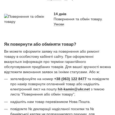
14 днів
Повернення та обмін товару.
Умови
Як повернути або обміняти товар?
Ви можете оформити заявку на повернення або ремонт
товару в особистому кабінеті сайту. При оформленні
вказується інформація про терміни гарантійного
обслуговування придбаних товарів. Для вашої зручності можна
відстежити виконання заявок за їхніми статусами. Або ж:
зателефонуйте на номер
+38 (063) 122 8477
та повідомте
про намір повернути оплачений товар або надішліть
електронний лист на пошту
hit-kamin@ukr.net
з темою
листа "Повернення або обмін товару";
надішліть нам товар перевізником Нова Пошта.
повідомте № декларації надісланої посилки та №
банківської картки чи розрахункового рахунку, для