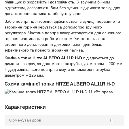
підвищує їх жорсткість і довговічність. Зі зручним бічним
відкриттям, дозволяють Вам без зусиль відкривати топку, для
довантаження палива та обслуговування.
Забір повітря для горіння здійснюється з вулиці, первинне та
вторинне горіння керується за допомогою зручного
регулятора. Частина повітря використовується для основного
горіння, частина для роботи систем “чистого скла” та
вторинного допалювання димових газів - для більш
ефективного та повного згоряння палива.
Камінна топка
Hitze ALBERO AL11R.H-D
під'єднується до
димаря - зверху, за допомогою патрубка, діаметром – 200 мм.
Підвід зовнішнього повітря знизу, з допомогою патрубка,
діаметром – 125 мм.
Схема камінної топки HITZE ALBERO AL11R.H-D
Характеристики
Обмежувач дров
Ні