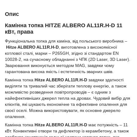
Опис
Камінна топка HITZE ALBERO AL11R.H-D 11
кВт, права
Функціональна топка для каміна, від польського виробника –
Hitze ALBERO AL11R.H-D
, виготовлена з високоякісної
котлової сталі, марки – P265GH, згідно зі стандартом EN
10028-2, на сучасному обладнанні з ЧПК (2D Laser, 3D Laser).
Зварювання виконується методом MAG, завдяки чому
гарантована висока якість і естетичність зварних швів.
Камінна топка
Hitze ALBERO AL11R.H-D
завдяки здатності
виділяти та тривалий час зберігати теплову енергію, а також
можливістю розведення повітропроводів – є одним з
найефективніших джерел тепла на дровах. Чудовий вибір для
клієнтів, які шукають економічне та ефективне опалення для
своєї оселі. Можна використовувати, як основне джерело
опалення.
Камінна топка
Hitze ALBERO AL11R.H-D
має потужність – 11
кВт. Конвективні отвори та дефлектор із керамбетону, а також
особлива конструкція задньої частини корпуса топки, яка