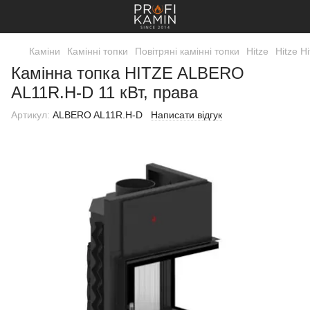
Каміни
Камінні топки
Повітряні камінні топки
Hitze
Hitze Hi
Камінна топка HITZE ALBERO
AL11R.H-D 11 кВт, права
Артикул:
ALBERO AL11R.H-D
Написати відгук