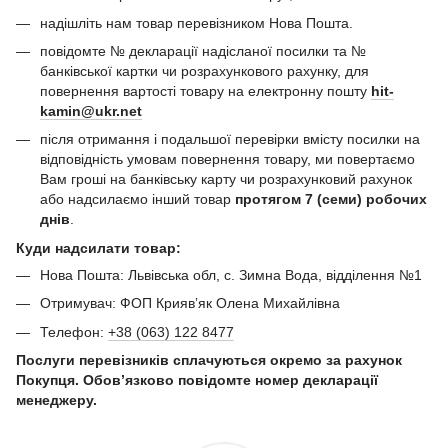
надішліть нам товар перевізником Нова Пошта.
повідомте № декларації надісланої посилки та №
банківської картки чи розрахункового рахунку, для
повернення вартості товару на електронну пошту
hit-
kamin@ukr.net
після отримання і подальшої перевірки вмісту посилки на
відповідність умовам повернення товару, ми повертаємо
Вам гроші на банківську карту чи розрахунковий рахунок
або надсилаємо інший товар
протягом 7 (семи) робочих
днів
.
Куди надсилати товар:
Нова Пошта: Львівська обл, с. Зимна Вода, відділення №1
Отримувач: ФОП Криявʼяк Олена Михайлівна
Телефон:
+38 (063) 122 8477
Послуги перевізників сплачуються окремо за рахунок
Покупця. Обов’язково повідомте номер декларації
менеджеру.