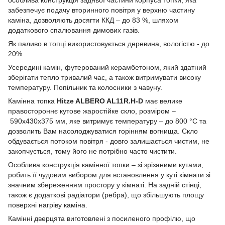
забезпечує подачу вторинного повітря у верхню частину
каміна, дозволяють досягти ККД – до 83 %, шляхом
додаткового спалювання димових газів.
Як паливо в топці використовується деревина, вологістю - до
20%.
Усередині камін, футерований керамбетоном, який здатний
зберігати тепло тривалий час, а також витримувати високу
температуру. Попільник та колосники з чавуну.
Камінна топка
Hitze ALBERO AL11R.H-D
має велике
правостороннє кутове жаростійке скло, розміром –
590x430х375 мм, яке витримує температуру – до 800 °C та
дозволить Вам насолоджуватися горінням вогнища. Скло
обдувається потоком повітря - довго залишається чистим, не
закопчується, тому його не потрібно часто чистити.
Особлива конструкція камінної топки – зі зрізаними кутами,
робить її чудовим вибором для встановлення у куті кімнати зі
значним збереженням простору у кімнаті. На задній стінці,
також є додаткові радіатори (ребра), що збільшують площу
поверхні нагріву каміна.
Камінні дверцята виготовлені з посиленого профілю, що