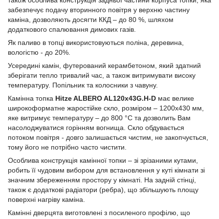
забезпечує подачу вторинного повітря у верхню частину
каміна, дозволяють досягти ККД – до 80 %, шляхом
додаткового спалювання димових газів.
Як паливо в топці використовуються поліна, деревина,
вологістю - до 20%.
Усередині камін, футерований керамбетоном, який здатний
зберігати тепло тривалий час, а також витримувати високу
температуру. Попільник та колосники з чавуну.
Камінна топка
Hitze ALBERO AL120х43G.H-D
має велике
широкоформатне жаростійке скло, розміром – 1200x430 мм,
яке витримує температуру – до 800 °C та дозволить Вам
насолоджуватися горінням вогнища. Скло обдувається
потоком повітря - довго залишається чистим, не закопчується,
тому його не потрібно часто чистити.
Особлива конструкція камінної топки – зі зрізаними кутами,
робить її чудовим вибором для встановлення у куті кімнати зі
значним збереженням простору у кімнаті. На задній стінці,
також є додаткові радіатори (ребра), що збільшують площу
поверхні нагріву каміна.
Камінні дверцята виготовлені з посиленого профілю, що