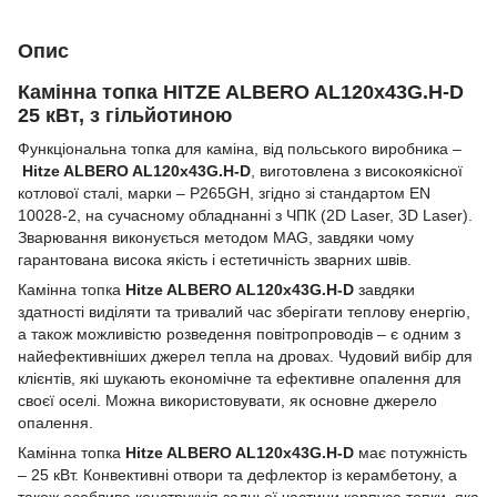
Опис
Камінна топка HITZE ALBERO AL120х43G.H-D
25 кВт, з гільйотиною
Функціональна топка для каміна, від польського виробника –
Hitze ALBERO AL120х43G.H-D
, виготовлена з високоякісної
котлової сталі, марки – P265GH, згідно зі стандартом EN
10028-2, на сучасному обладнанні з ЧПК (2D Laser, 3D Laser).
Зварювання виконується методом MAG, завдяки чому
гарантована висока якість і естетичність зварних швів.
Камінна топка
Hitze ALBERO AL120х43G.H-D
завдяки
здатності виділяти та тривалий час зберігати теплову енергію,
а також можливістю розведення повітропроводів – є одним з
найефективніших джерел тепла на дровах. Чудовий вибір для
клієнтів, які шукають економічне та ефективне опалення для
своєї оселі. Можна використовувати, як основне джерело
опалення.
Камінна топка
Hitze ALBERO AL120х43G.H-D
має потужність
– 25 кВт. Конвективні отвори та дефлектор із керамбетону, а
також особлива конструкція задньої частини корпуса топки, яка