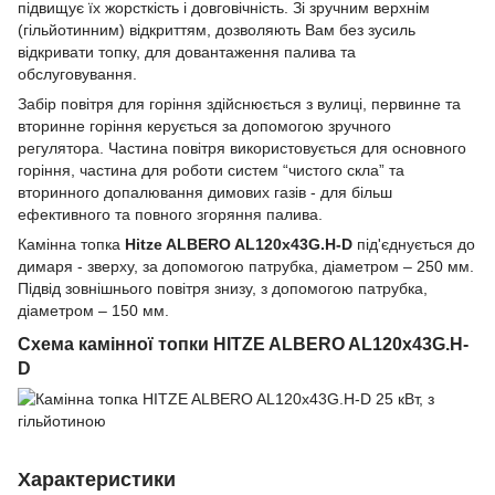
підвищує їх жорсткість і довговічність. Зі зручним верхнім
(гільйотинним) відкриттям, дозволяють Вам без зусиль
відкривати топку, для довантаження палива та
обслуговування.
Забір повітря для горіння здійснюється з вулиці, первинне та
вторинне горіння керується за допомогою зручного
регулятора. Частина повітря використовується для основного
горіння, частина для роботи систем “чистого скла” та
вторинного допалювання димових газів - для більш
ефективного та повного згоряння палива.
Камінна топка
Hitze ALBERO AL120х43G.H-D
під'єднується до
димаря - зверху, за допомогою патрубка, діаметром – 250 мм.
Підвід зовнішнього повітря знизу, з допомогою патрубка,
діаметром – 150 мм.
Схема камінної топки HITZE ALBERO AL120х43G.H-
D
Характеристики