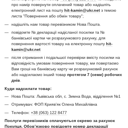
про намір повернути оплачений товар або надішліть
електронний лист на пошту
hit-kamin@ukr.net
з темою
листа "Повернення або обмін товару";
надішліть нам товар перевізником Нова Пошта.
повідомте № декларації надісланої посилки та №
банківської картки чи розрахункового рахунку, для
повернення вартості товару на електронну пошту
hit-
kamin@ukr.net
після отримання і подальшої перевірки вмісту посилки на
відповідність умовам повернення товару, ми повертаємо
Вам гроші на банківську карту чи розрахунковий рахунок
або надсилаємо інший товар
протягом 7 (семи) робочих
днів
.
Куди надсилати товар:
Нова Пошта: Львівська обл, с. Зимна Вода, відділення №1
Отримувач: ФОП Криявʼяк Олена Михайлівна
Телефон:
+38 (063) 122 8477
Послуги перевізників сплачуються окремо за рахунок
Покупця. Обов’язково повідомте номер декларації