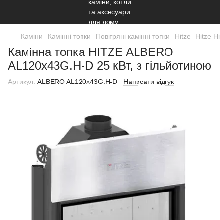
Каміни
Камінні топки
Повітряні камінні топки
Hitze
Hitze Hi
Камінна топка HITZE ALBERO
AL120х43G.H-D 25 кВт, з гільйотиною
Артикул:
ALBERO AL120х43G.H-D
Написати відгук