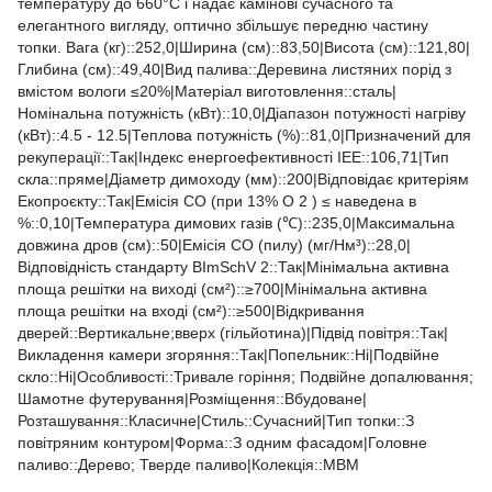
температуру до 660°C і надає камінові сучасного та
елегантного вигляду, оптично збільшує передню частину
топки. Вага (кг)::252,0|Ширина (см)::83,50|Висота (см)::121,80|
Глибина (см)::49,40|Вид палива::Деревина листяних порід з
вмістом вологи ≤20%|Матеріал виготовлення::сталь|
Номінальна потужність (кВт)::10,0|Діапазон потужності нагріву
(кВт)::4.5 - 12.5|Теплова потужність (%)::81,0|Призначений для
рекуперації::Так|Індекс енергоефективності ІЕЕ::106,71|Тип
скла::пряме|Діаметр димоходу (мм)::200|Відповідає критеріям
Екопроєкту::Так|Емісія CO (при 13% O 2 ) ≤ наведена в
%::0,10|Температура димових газів (℃)::235,0|Максимальна
довжина дров (см)::50|Емісія CO (пилу) (мг/Нм³)::28,0|
Відповідність стандарту BImSchV 2::Так|Мінімальна активна
площа решітки на виході (см²)::≥700|Мінімальна активна
площа решітки на вході (см²)::≥500|Відкривання
дверей::Вертикальне;вверх (гільйотина)|Підвід повітря::Так|
Викладення камери згоряння::Так|Попельник::Ні|Подвійне
скло::Ні|Особливості::Тривале горіння; Подвійне допалювання;
Шамотне футерування|Розміщення::Вбудоване|
Розташування::Класичне|Стиль::Cучасний|Тип топки::З
повітряним контуром|Форма::З одним фасадом|Головне
паливо::Дерево; Тверде паливо|Колекція::MBM