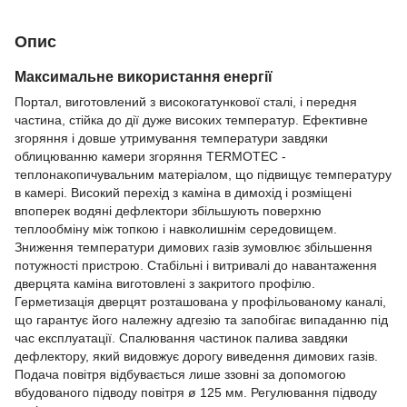
Опис
Максимальне використання енергії
Портал, виготовлений з високогатункової сталі, і передня
частина, стійка до дії дуже високих температур. Ефективне
згоряння і довше утримування температури завдяки
облицюванню камери згоряння TERMOTEC -
теплонакопичувальним матеріалом, що підвищує температуру
в камері. Високий перехід з каміна в димохід і розміщені
впоперек водяні дефлектори збільшують поверхню
теплообміну між топкою і навколишнім середовищем.
Зниження температури димових газів зумовлює збільшення
потужності пристрою. Стабільні і витривалі до навантаження
дверцята каміна виготовлені з закритого профілю.
Герметизація дверцят розташована у профільованому каналі,
що гарантує його належну адгезію та запобігає випаданню під
час експлуатації. Спалювання частинок палива завдяки
дефлектору, який видовжує дорогу виведення димових газів.
Подача повітря відбувається лише ззовні за допомогою
вбудованого підводу повітря ø 125 мм. Регулювання підводу