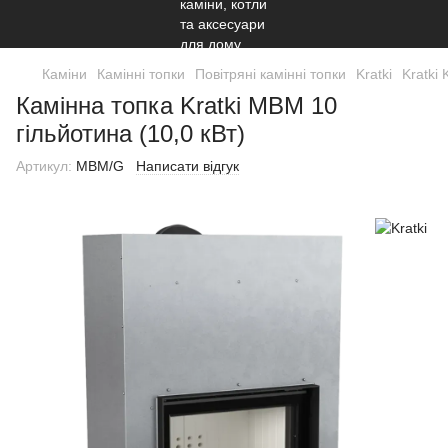
Каміни
Камінні топки
Повітряні камінні топки
Kratki
Kratki 
Камінна топка Kratki MBM 10
гільйотина (10,0 кВт)
Артикул:
MBM/G
Написати відгук