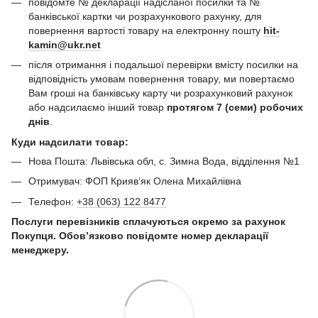
повідомте № декларації надісланої посилки та №
банківської картки чи розрахункового рахунку, для
повернення вартості товару на електронну пошту
hit-
kamin@ukr.net
після отримання і подальшої перевірки вмісту посилки на
відповідність умовам повернення товару, ми повертаємо
Вам гроші на банківську карту чи розрахунковий рахунок
або надсилаємо інший товар
протягом 7 (семи) робочих
днів
.
Куди надсилати товар:
Нова Пошта: Львівська обл, с. Зимна Вода, відділення №1
Отримувач: ФОП Криявʼяк Олена Михайлівна
Телефон:
+38 (063) 122 8477
Послуги перевізників сплачуються окремо за рахунок
Покупця. Обов’язково повідомте номер декларації
менеджеру.