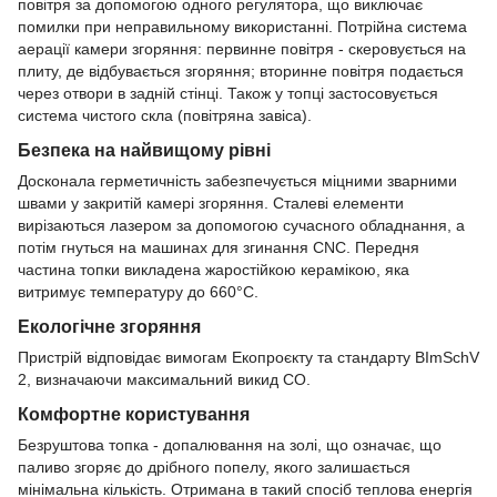
повітря за допомогою одного регулятора, що виключає
помилки при неправильному використанні. Потрійна система
аерації камери згоряння: первинне повітря - скеровується на
плиту, де відбувається згоряння; вторинне повітря подається
через отвори в задній стінці. Також у топці застосовується
система чистого скла (повітряна завіса).
Безпека на найвищому рівні
Досконала герметичність забезпечується міцними зварними
швами у закритій камері згоряння. Сталеві елементи
вирізаються лазером за допомогою сучасного обладнання, а
потім гнуться на машинах для згинання CNC. Передня
частина топки викладена жаростійкою керамікою, яка
витримує температуру до 660°C.
Екологічне згоряння
Пристрій відповідає вимогам Екопроєкту та стандарту BImSchV
2, визначаючи максимальний викид CO.
Комфортне користування
Безруштова топка - допалювання на золі, що означає, що
паливо згоряє до дрібного попелу, якого залишається
мінімальна кількість. Отримана в такий спосіб теплова енергія