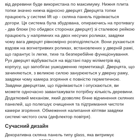
від деревини буде використана по максимуму. Нижня плита
топки значно нижча відносно дверцят. Дверцята топки
працюють у системі lift up - скляна панель піднімається
догори. Ця система була збудована, опираючись на противагу
- два блоки (по обидвох сторонах дверцят) зі сталевою рейкою
працюють у напрямних на двох несучих роликах, завдяки
чому вага дверцят рівномірно розподіляється. Вони рухаються
вздовж на вогнетривких роликах, встановлених у дверній рамі,
що гарантує їх легке, тихе та безперебійне функціонування.
Рух дверцят відбувається на відстані пару міліметрів від
корпусу, що запобігає ушкодженню герметизації. Дверцята, що
зачиняються, з великою силою занурюються у дверну раму,
завдяки чому камера згоряння є повністю герметичною.
Завдяки дверцятам, що піднімаються і опускаються, ви
можете одночасно завантажувати потрібну кількість деревини.
Додатковий механізм, який дозволяє бічне відчинення скляних
панелей, що полегшує очищення та підтримання чистоти
камери згоряння. Обмеження налипання кіптяви завдяки
системі чистого скла (дефлектор повітря).
Сучасний дизайн
Декоративна скляна панель типу glass, яка витримує