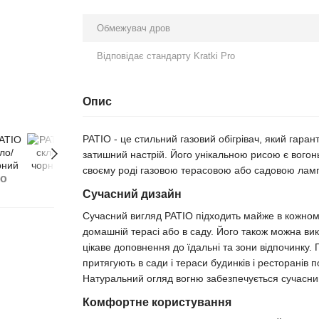
Обмежувач дров
Відповідає стандарту Kratki Pro
Опис
PATIO - це стильний газовий обігрівач, який гаран
затишний настрій. Його унікальною рисою є вогонь
своєму роді газовою терасовою або садовою лам
бо
Сучасний дизайн
Сучасний вигляд PATIO підходить майже в кожному
домашній терасі або в саду. Його також можна ви
цікаве доповнення до їдальні та зони відпочинку.
притягують в сади і тераси будинків і ресторанів пов
Натуральний огляд вогню забезпечується сучасн
Комфортне користування