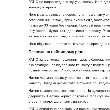
PATIO не видає жодного звуку чи запаху. Його дія
випадку алергіків.
Його можна з легкістю пересунути і помістити у 
встановленні на точці призначення слід заблокув
навіть до 30 годин без перерв. Пристрій призначе
газу пропан-бутан, так і для чистого пропану. Р
не вимагає чистки скла, оскільки вогонь його не 
Його підключення легке та інтуїтивне через одне 
Безпека на найвищому рівні
PATIO заповнюється рідинним газом з балона, який
яка захищає нас від прямого контакту з вогнем. 
повним контролем. У пристрої використано гарто
Нижня частина порталу пристрою виготовлена зі с
кольору. Завдяки цьому Patio витримує пошкодже
Нижня камера пристрою захищена від відчинення 
дверцятах. Верхній корпус обігрівача гарантує зах
сторони тепло, що в ньому виникає .
PATIO обладнано спеціальним нахильним зворотн