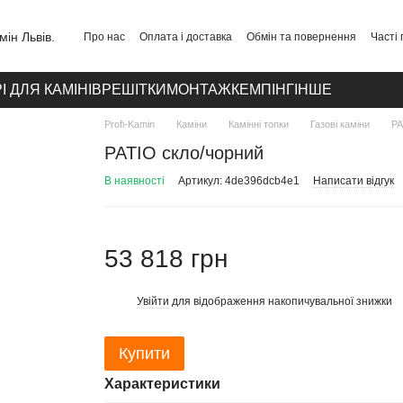
Про нас
Оплата і доставка
Обмін та повернення
Часті
Публічний договір
Політика конфіденційності
Контакти
І ДЛЯ КАМІНІВ
РЕШІТКИ
МОНТАЖ
КЕМПІНГ
ІНШЕ
Profi-Kamin
Каміни
Камінні топки
Газові каміни
PA
PATIO скло/чорний
В наявності
Артикул: 4de396dcb4e1
Написати відгук
53 818 грн
Увійти
для відображення накопичувальної знижки
%
Купити
Характеристики