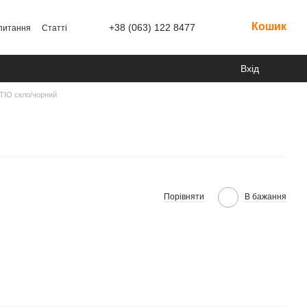
Кошик
+38 (063) 122 8477
 питання
Статті
Вхід
TIO скло/чорний
Порівняти
В бажання