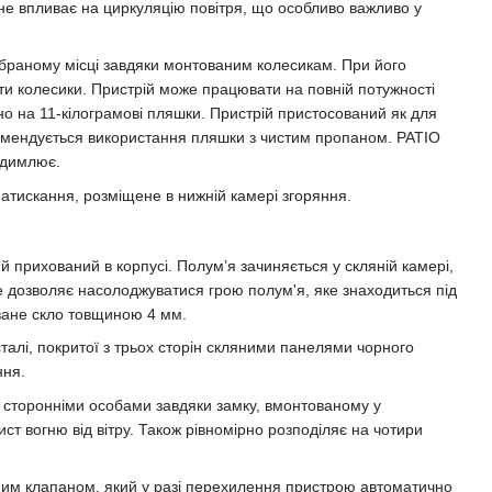
 не впливає на циркуляцію повітря, що особливо важливо у
вибраному місці завдяки монтованим колесикам. При його
ати колесики. Пристрій може працювати на повній потужності
но на 11-кілограмові пляшки. Пристрій пристосований як для
екомендується використання пляшки з чистим пропаном. PATIO
задимлює.
натискання, розміщене в нижній камері згоряння.
 прихований в корпусі. Полум’я зачиняється у скляній камері,
Це дозволяє насолоджуватися грою полум'я, яке знаходиться під
ване скло товщиною 4 мм.
талі, покритої з трьох сторін скляними панелями чорного
ння.
сторонніми особами завдяки замку, вмонтованому у
ист вогню від вітру. Також рівномірно розподіляє на чотири
им клапаном, який у разі перехилення пристрою автоматично