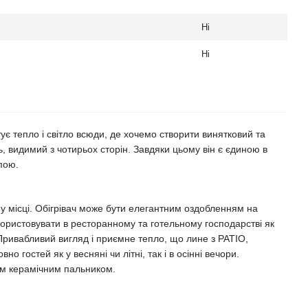
Ні
Ні
тує тепло і світло всюди, де хочемо створити винятковий та
, видимий з чотирьох сторін. Завдяки цьому він є єдиною в
пою.
 місці. Обігрівач може бути елегантним оздобленням на
користовувати в ресторанному та готельному господарстві як
 Привабливий вигляд і приємне тепло, що лине з PATIO,
но гостей як у весняні чи літні, так і в осінні вечори.
им керамічним пальником.