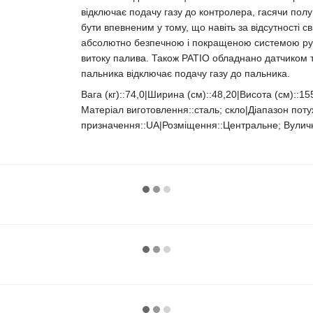
відключає подачу газу до контролера, гасячи полу
бути впевненим у тому, що навіть за відсутності с
абсолютно безпечною і покращеною системою ручн
витоку палива. Також PATIO обладнано датчиком 
пальника відключає подачу газу до пальника.
Вага (кг)::74,0|Ширина (см)::48,20|Висота (см)::1
Матеріал виготовлення::сталь; скло|Діапазон потужн
призначення::UA|Розміщення::Центральне; Вуличне