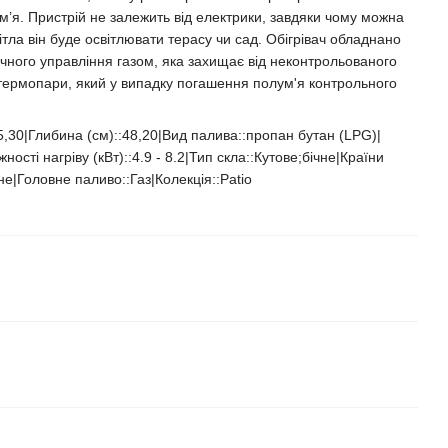
м’я. Пристрій не залежить від електрики, завдяки чому можна
вітла він буде освітлювати терасу чи сад. Обігрівач обладнано
ого управління газом, яка захищає від неконтрольованого
термопари, який у випадку погашення полум'я контрольного
55,30|Глибина (см)::48,20|Вид палива::пропан бутан (LPG)|
ості нагріву (кВт)::4.9 - 8.2|Тип скла::Кутове;бічне|Країни
|Головне паливо::Газ|Колекція::Patio