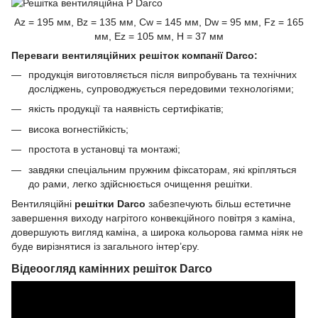
Az = 195 мм, Bz = 135 мм, Cw = 145 мм, Dw = 95 мм, Fz = 165
мм, Ez = 105 мм, H = 37 мм
Переваги вентиляційних решіток компанії Darco:
продукція виготовляється після випробувань та технічних
досліджень, супроводжується передовими технологіями;
якість продукції та наявність сертифікатів;
висока вогнестійкість;
простота в установці та монтажі;
завдяки спеціальним пружним фіксаторам, які кріпляться
до рами, легко здійснюється очищення решітки.
Вентиляційні
решітки Darco
забезпечують більш естетичне
завершення виходу нагрітого конвекційного повітря з каміна,
довершують вигляд каміна, а широка кольорова гамма ніяк не
буде вирізнятися із загального інтер’єру.
Відеоогляд камінних решіток Darco