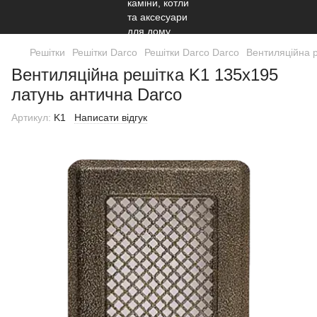
Решітки
Решітки Darco
Решітки Darco Darco
Вентиляційна р
Вентиляційна решітка K1 135х195
латунь антична Darco
Артикул:
K1
Написати відгук