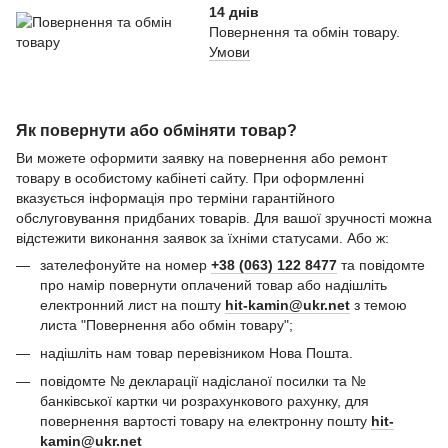
14 днів
Повернення та обмін товару.
Умови
Як повернути або обміняти товар?
Ви можете оформити заявку на повернення або ремонт
товару в особистому кабінеті сайту. При оформленні
вказується інформація про терміни гарантійного
обслуговування придбаних товарів. Для вашої зручності можна
відстежити виконання заявок за їхніми статусами. Або ж:
зателефонуйте на номер
+38 (063) 122 8477
та повідомте
про намір повернути оплачений товар або надішліть
електронний лист на пошту
hit-kamin@ukr.net
з темою
листа "Повернення або обмін товару";
надішліть нам товар перевізником Нова Пошта.
повідомте № декларації надісланої посилки та №
банківської картки чи розрахункового рахунку, для
повернення вартості товару на електронну пошту
hit-
kamin@ukr.net