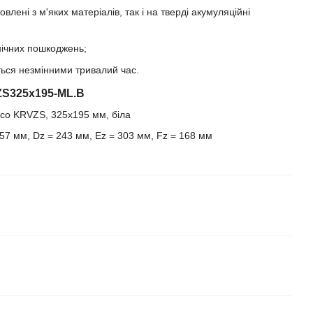
лені з м'яких матеріалів, так і на тверді акумуляційні
анічних пошкоджень;
ться незмінними тривалий час.
ZS325x195-ML.B
157 мм, Dz = 243 мм, Ez = 303 мм, Fz = 168 мм