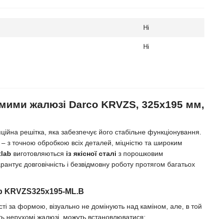
Ні
Ні
омими жалюзі Darco KRVZS, 325х195 мм,
ійна решітка, яка забезпечує його стабільне функціонування.
– з точною обробкою всіх деталей, міцністю та широким
tlab
виготовляються
із якісної сталі
з порошковим
антує довговічність і безвідмовну роботу протягом багатьох
ab KRVZS325x195-ML.B
ті за формою, візуально не домінують над каміном, але, в той
ть нерухомі жалюзі, можуть встановлюватися: