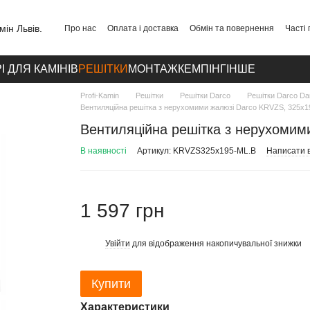
Про нас
Оплата і доставка
Обмін та повернення
Часті
Публічний договір
Політика конфіденційності
Контакти
І ДЛЯ КАМІНІВ
РЕШІТКИ
МОНТАЖ
КЕМПІНГ
ІНШЕ
Profi-Kamin
Решітки
Решітки Darco
Решітки Darco Da
Вентиляційна решітка з нерухомими жалюзі Darco KRVZS, 325х19
Вентиляційна решітка з нерухомим
В наявності
Артикул: KRVZS325x195-ML.B
Написати в
1 597 грн
Увійти
для відображення накопичувальної знижки
%
Купити
Характеристики