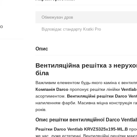
Обмежувач дров
бо
Відповідає стандарту Kratki Pro
Опис
Вентиляційна решітка з нерух
біла
Важливим елементом будь-якого каміна є вентиляц
Компанія Darco
пропонує решітки лінійки
Ventlab
асортиментом.
Вентиляційні решітки Darco Ven
напиленням фарби. Масивна міцна конструкція гар
років.
Опис решітки вентиляційної Darco Ventl
Решітки Darco Ventlab KRVZS325x195-ML.B
прос
же час, дуже естетичні. Вентиляційні решітки маю