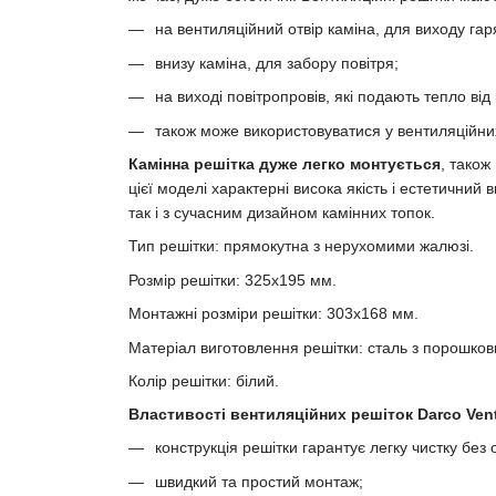
на вентиляційний отвір каміна, для виходу гаря
внизу каміна, для забору повітря;
на виході повітропровів, які подають тепло від 
також може використовуватися у вентиляційни
Камінна решітка дуже легко монтується
, також
цієї моделі характерні висока якість і естетичний 
так і з сучасним дизайном камінних топок.
Тип решітки: прямокутна з нерухомими жалюзі.
Розмір решітки: 325х195 мм.
Монтажні розміри решітки: 303х168 мм.
Матеріал виготовлення решітки: сталь з порошко
Колір решітки: білий.
Властивості вентиляційних решіток Darco Vent
конструкція решітки гарантує легку чистку без 
швидкий та простий монтаж;