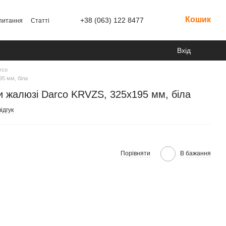
Кошик
+38 (063) 122 8477
 питання
Статті
Вхід
rco
5 мм, біла
и жалюзі Darco KRVZS, 325х195 мм, біла
ідгук
Порівняти
В бажання