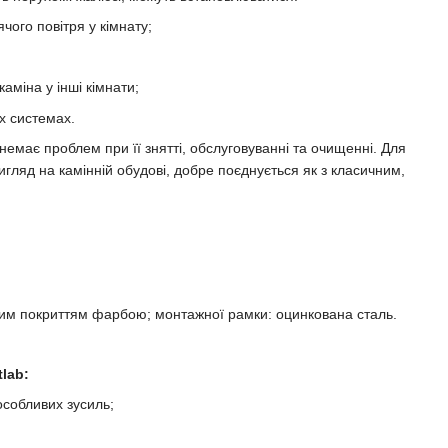
чого повітря у кімнату;
каміна у інші кімнати;
х системах.
 немає проблем при її знятті, обслуговуванні та очищенні. Для
вигляд на камінній обудові, добре поєднується як з класичним,
вим покриттям фарбою; монтажної рамки: оцинкована сталь.
lab:
особливих зусиль;