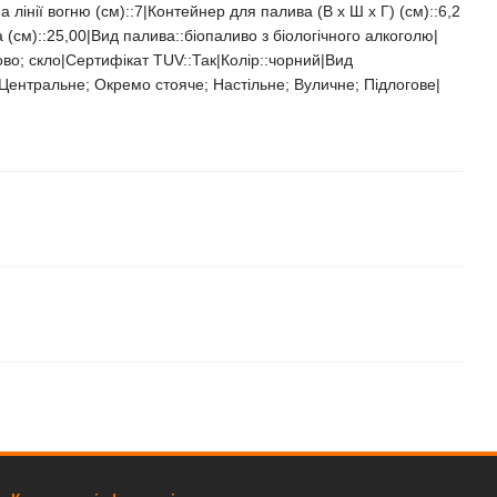
а лінії вогню (см)::7|Контейнер для палива (В x Ш x Г) (см)::6,2
 (см)::25,00|Вид палива::біопаливо з біологічного алкоголю|
о; скло|Сертифікат TUV::Так|Колір::чорний|Вид
:Центральне; Окремо стояче; Настільне; Вуличне; Підлогове|