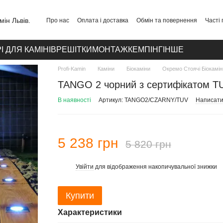
Про нас
Оплата і доставка
Обмін та повернення
Часті
Публічний договір
Політика конфіденційності
Контакти
І ДЛЯ КАМІНІВ
РЕШІТКИ
МОНТАЖ
КЕМПІНГ
ІНШЕ
Profi-Kamin
Каміни
Біокаміни
Окремо Стоячі Біокамін
TANGO 2 чорний з сертифікатом T
В наявності
Артикул: TANGO2/CZARNY/TUV
Написати 
5 238 грн
5 820 грн
Увійти
для відображення накопичувальної знижки
%
Купити
Характеристики