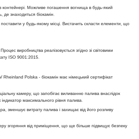
 в контейнері. Можливе погашення вогнища в будь-який
, де знаходиться біокамін.
поставити у будь-якому місці. Вистачить скласти елементи, що
 Процес виробництва реалізовується згідно зі світовими
ату ISO 9001:2015.
 Rheinland Polska - біокамін має німецький сертифікат
ціальну камеру, що запобігає виливанню палива внаслідок
 індикатор максимального рівня палива.
ра, зменшує витрату палива і захищає від його розливу
меру згоряння від приміщення, що ще більше підвищує безпеку