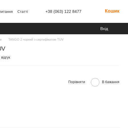
Кошик
+38 (063) 122 8477
 питання
Статті
Вхід
и
TANGO 2 чорний з сертифікатом TUV
UV
відгук
Порівняти
В бажання