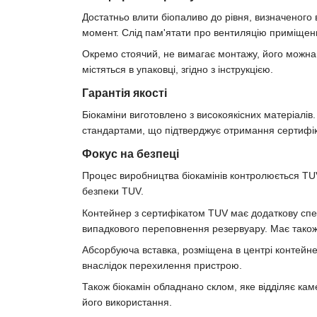
Достатньо влити біопаливо до рівня, визначеного
момент. Слід пам'ятати про вентиляцію приміщень
Окремо стоячий, не вимагає монтажу, його можна 
містяться в упаковці, згідно з інструкцією.
Гарантія якості
Біокаміни виготовлено з високоякісних матеріалів.
стандартами, що підтверджує отримання сертифік
Фокус на безпеці
Процес виробництва біокамінів контролюється TUV
безпеки TUV.
Контейнер з сертифікатом TUV має додаткову спе
випадкового переповнення резервуару. Має також
Абсорбуюча вставка, розміщена в центрі контейне
внаслідок перехилення пристрою.
Також біокамін обладнано склом, яке відділяє ка
його використання.