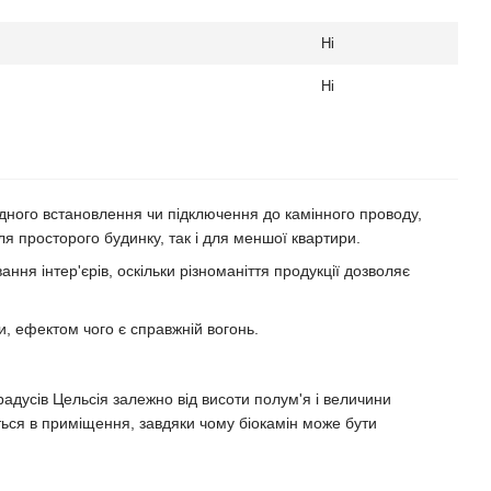
Ні
Ні
дного встановлення чи підключення до камінного проводу,
для просторого будинку, так і для меншої квартири.
ння інтер'єрів, оскільки різноманіття продукції дозволяє
, ефектом чого є справжній вогонь.
радусів Цельсія залежно від висоти полум'я і величини
ся в приміщення, завдяки чому біокамін може бути