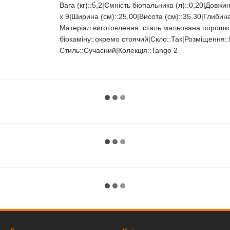
Вага (кг)::5,2|Ємність біопальника (л)::0,20|Довжин
x 9|Ширина (см)::25,00|Висота (см)::35,30|Глибина
Матеріал виготовлення::сталь мальована порошков
біокаміну::окремо стоячий|Скло::Так|Розміщення:
Стиль::Cучасний|Колекція::Tango 2