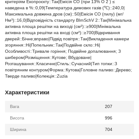
критеріям Екопроєкту::Так|Емісія CO (при 13% O 2 ) ≤
наведена в %::0,09|Температура димових газів (℃)::240,0|
Максимальна довжина дров (см)::50|Емісія CO (пилу) (мг/
Нм³)::16,0|Відповідність стандарту BImSchV 2::Так|Мінімальна
активна площа решітки на виході (см²)::≥900|Мінімальна
активна площа решітки на вході (см²)::≥700|Відкривання
дверей::Бічне;вправо|Підвід повітря::Так|Викладення камери
згоряння::Ні|Попельник::Так|Подвійне скло::Ні|
Особливості::Тривале горіння; Подвійне допалювання; З
шибером|Розміщення::Кутове; Вбудоване|
Розташування::Класичне|Стиль::Cучасний|Тип топки::З
повітряним контуром|Форма::Кутова|Головне паливо::Дерево;
Тверде паливо|Колекція::Zuzia
Характеристики
Вага
207
Висота
996
Ширина
704