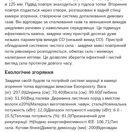
ø 125 мм. Підвід повітря знаходиться у підлозі топки. Вторинне
повітря подається через отвори, розташовані в задній стінці
камери згоряння, створюючи систему допалювання димових
газів. Він відповідає за спалювання газів та зменшення викидів
шкідливих речовин у навколишнє середовище. Це підвищує
ефективність каміна, завдяки чому пристрій досягає дуже
низьких параметрів викидів CO (низький викид CO). Пристрій
обладнаний системою чистого скла - завдяки завісі повітряний
потік рівномірно розподіляється, обмітає скло і мінімізує
налипання кіптяви. Це дозволяє зберегти ефектний і чистий
вигляд скла протягом довгого часу.
Екологічне згоряння
Завдяки своїй будові та потрійній системі аерації в камері
згоряння топка відповідає вимогам Екопроєкту. Вага
(кг)::207,0|Ширина (см)::70,40|Висота (см)::99,60|Глибина
(см)::51,60|Вид палива::Деревина листяних порід з вмістом
вологи ≤20%|Матеріал виготовлення::чавун; сталь|Номінальна
потужність (кВт)::12,0|Діапазон потужності нагріву (кВт)::6.0 -
15.5|Теплова потужність (%)::81,0|Призначений для
рекуперації::Ні|Індекс енергоефективності ІЕЕ::106,71|Тип
скла::Кутове;бічне|Діаметр димоходу (мм)::200|Відповідає