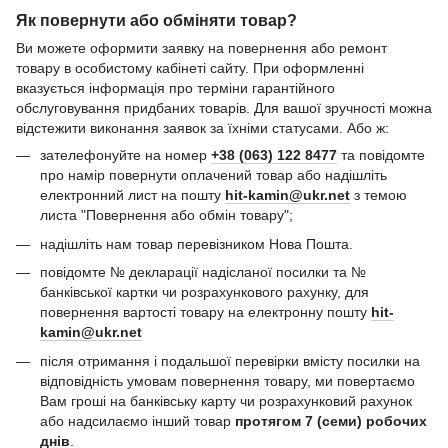
Як повернути або обміняти товар?
Ви можете оформити заявку на повернення або ремонт
товару в особистому кабінеті сайту. При оформленні
вказується інформація про терміни гарантійного
обслуговування придбаних товарів. Для вашої зручності можна
відстежити виконання заявок за їхніми статусами. Або ж:
зателефонуйте на номер
+38 (063) 122 8477
та повідомте
про намір повернути оплачений товар або надішліть
електронний лист на пошту
hit-kamin@ukr.net
з темою
листа "Повернення або обмін товару";
надішліть нам товар перевізником Нова Пошта.
повідомте № декларації надісланої посилки та №
банківської картки чи розрахункового рахунку, для
повернення вартості товару на електронну пошту
hit-
kamin@ukr.net
після отримання і подальшої перевірки вмісту посилки на
відповідність умовам повернення товару, ми повертаємо
Вам гроші на банківську карту чи розрахунковий рахунок
або надсилаємо інший товар
протягом 7 (семи) робочих
днів
.