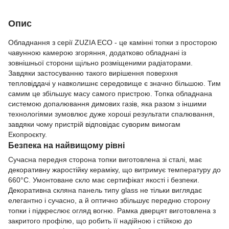
Опис
Обладнання з серії ZUZIA ECO - це камінні топки з просторою
чавунною камерою згоряння, додатково обладнані із
зовнішньої сторони щільно розміщеними радіаторами.
Завдяки застосуванню такого вирішення поверхня
тепловіддачі у навколишнє середовище є значно більшою. Тим
самим це збільшує масу самого пристрою. Топка обладнана
системою допалювання димових газів, яка разом з іншими
технологіями зумовлює дуже хороші результати спалювання,
завдяки чому пристрій відповідає суворим вимогам
Екопроєкту.
Безпека на найвищому рівні
Сучасна передня сторона топки виготовлена зі сталі, має
декоративну жаростійку кераміку, що витримує температуру до
660°C. Умонтоване скло має сертифікат якості і безпеки.
Декоративна скляна панель типу glass не тільки виглядає
елегантно і сучасно, а й оптично збільшує передню сторону
топки і підкреслює огляд вогню. Рамка дверцят виготовлена з
закритого профілю, що робить її надійною і стійкою до