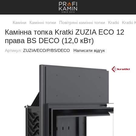
Каміни
Камінні топки
Повітряні камінні топки
Kratki
Kratki 
Камінна топка Kratki ZUZIA ECO 12
права BS DECO (12,0 кВт)
Артикул:
ZUZIA/ECO/P/BS/DECO
Написати відгук