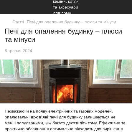
Статті
Печі для опалення будинку – плюси та мінуси
Печі для опалення будинку – плюси
та мінуси
8 травня 2024
Незважаючи на появу електричних та газових моделей,
опалювальні
дров’яні печі
для будинку залишаються не
менш популярними, ніж багато десятиліть тому. Ефективне та
практичне обладнання оптимально підходить для вирішення