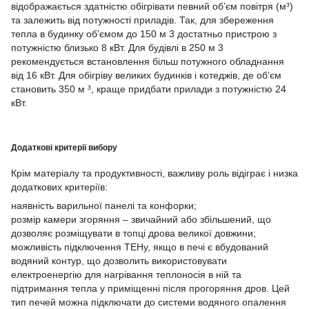
відображається здатністю обігрівати певний об’єм повітря (м³)
та залежить від потужності приладів. Так, для збереження
тепла в будинку об’ємом до 150 м 3 достатньо пристрою з
потужністю близько 8 кВт. Для будівлі в 250 м 3
рекомендується встановлення більш потужного обладнання
від 16 кВт. Для обігріву великих будинків і котеджів, де об’єм
становить 350 м ³, краще придбати прилади з потужністю 24
кВт.
Додаткові критерії вибору
Крім матеріалу та продуктивності, важливу роль відіграє і низка
додаткових критеріїв:
наявність варильної панелі та конфорки;
розмір камери згоряння – звичайний або збільшений, що
дозволяє розміщувати в топці дрова великої довжини;
можливість підключення ТЕНу, якщо в печі є вбудований
водяний контур, що дозволить використовувати
електроенергію для нагрівання теплоносія в ній та
підтримання тепла у приміщенні після прогоряння дров. Цей
тип печей можна підключати до системи водяного опалення