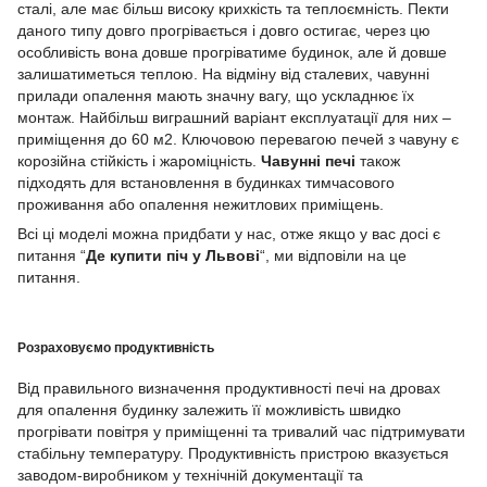
сталі, але має більш високу крихкість та теплоємність. Пекти
даного типу довго прогрівається і довго остигає, через цю
особливість вона довше прогріватиме будинок, але й довше
залишатиметься теплою. На відміну від сталевих, чавунні
прилади опалення мають значну вагу, що ускладнює їх
монтаж. Найбільш виграшний варіант експлуатації для них –
приміщення до 60 м2. Ключовою перевагою печей з чавуну є
корозійна стійкість і жароміцність.
Чавунні печі
також
підходять для встановлення в будинках тимчасового
проживання або опалення нежитлових приміщень.
Всі ці моделі можна придбати у нас, отже якщо у вас досі є
питання “
Де
купити піч у Львові
“, ми відповіли на це
питання.
Розраховуємо продуктивність
Від правильного визначення продуктивності печі на дровах
для опалення будинку залежить її можливість швидко
прогрівати повітря у приміщенні та тривалий час підтримувати
стабільну температуру. Продуктивність пристрою вказується
заводом-виробником у технічній документації та