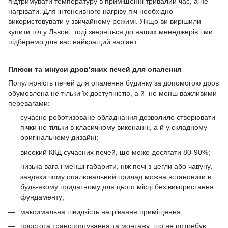
підтримувати температуру в приміщенні тривалий час, а не
нагрівати. Для інтенсивного нагріву піч необхідно
використовувати у звичайному режимі. Якщо ви вирішили
купити піч у Львові, тоді зверніться до наших менеджерів і ми
підберемо для вас найкращий варіант.
Плюси та мінуси дров’яних печей для опалення
Популярність печей для опалення будинку за допомогою дров
обумовлена ​​не тільки їх доступністю, а й не менш важливими
перевагами:
сучасне роботизоване обладнання дозволило створювати
пічки не тільки в класичному виконанні, а й у складному
оригінальному дизайні;
високий ККД сучасних печей, що може досягати 80-90%;
низька вага і менші габарити, ніж печі з цегли або чавуну,
завдяки чому опалювальний прилад можна встановити в
будь-якому придатному для цього місці без використання
фундаменту;
максимальна швидкість нагрівання приміщення;
простота транспортування та монтажу, що не потребує