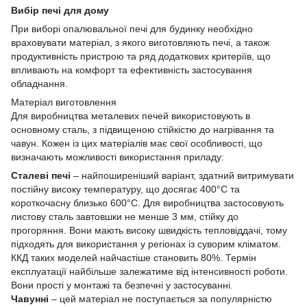
Вибір печі для дому
При виборі опалювальної печі для будинку необхідно
враховувати матеріал, з якого виготовляють печі, а також
продуктивність пристрою та ряд додаткових критеріїв, що
впливають на комфорт та ефективність застосування
обладнання.
Матеріал виготовлення
Для виробництва металевих печей використовують в
основному сталь, з підвищеною стійкістю до нагрівання та
чавун. Кожен із цих матеріалів має свої особливості, що
визначають можливості використання приладу:
Сталеві печі
– найпоширеніший варіант, здатний витримувати
постійну високу температуру, що досягає 400°С та
короткочасну близько 600°С. Для виробництва застосовують
листову сталь завтовшки не менше 3 мм, стійку до
прогоряння. Вони мають високу швидкість тепловіддачі, тому
підходять для використання у регіонах із суворим кліматом.
ККД таких моделей найчастіше становить 80%. Термін
експлуатації найбільше залежатиме від інтенсивності роботи.
Вони прості у монтажі та безпечні у застосуванні.
Чавунні
– цей матеріал не поступається за популярністю