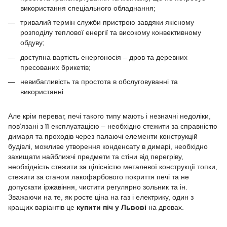
використання спеціального обладнання;
тривалий термін служби пристрою завдяки якісному
розподілу теплової енергії та високому конвективному
обдуву;
доступна вартість енергоносія – дров та деревних
пресованих брикетів;
невибагливість та простота в обслуговуванні та
використанні.
Але крім переваг, печі такого типу мають і незначні недоліки,
пов’язані з її експлуатацією – необхідно стежити за справністю
димаря та проходів через палаючі елементи конструкцій
будівлі, можливе утворення конденсату в димарі, необхідно
захищати найближчі предмети та стіни від перегріву,
необхідність стежити за цілісністю металевої конструкції топки,
стежити за станом лакофарбового покриття печі та не
допускати іржавіння, чистити регулярно зольник та ін.
Зважаючи на те, як росте ціна на газ і електрику, один з
кращих варіантів це
купити піч у Львові
на дровах.