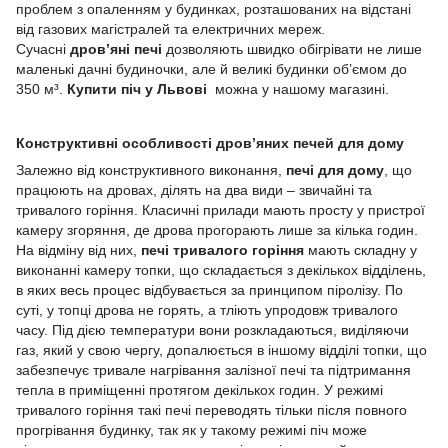
проблем з опаленням у будинках, розташованих на відстані
від газових магістралей та електричних мереж.
Сучасні
дров’яні печі
дозволяють швидко обігрівати не лише
маленькі дачні будиночки, але й великі будинки об’ємом до
350 м³.
Купити піч у Львові
можна у нашому магазині.
Конструктивні особливості дров’яних печей для дому
Залежно від конструктивного виконання,
печі для дому
, що
працюють на дровах, ділять на два види – звичайні та
тривалого горіння. Класичні прилади мають просту у пристрої
камеру згоряння, де дрова прогорають лише за кілька годин.
На відміну від них,
печі тривалого горіння
мають складну у
виконанні камеру топки, що складається з декількох відділень,
в яких весь процес відбувається за принципом піролізу. По
суті, у топці дрова не горять, а тліють упродовж тривалого
часу. Під дією температури вони розкладаються, виділяючи
газ, який у свою чергу, допалюється в іншому відділі топки, що
забезпечує тривале нагрівання залізної печі та підтримання
тепла в приміщенні протягом декількох годин. У режимі
тривалого горіння такі печі переводять тільки після повного
прогрівання будинку, так як у такому режимі піч може