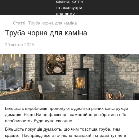
Статті
Труба чорна для каміна
Труба чорна для каміна
29 квітня 2025
Більшість виробників пропонують десятки різних конструкцій
димарів. Якщо Ви не фахівець, самостійно розібратися в їх
особливостях буде дуже складно
Більшість покупців думають, що чим товстіша труба, тим
краще. Насправді все з точністю навпаки! І справа тут не в