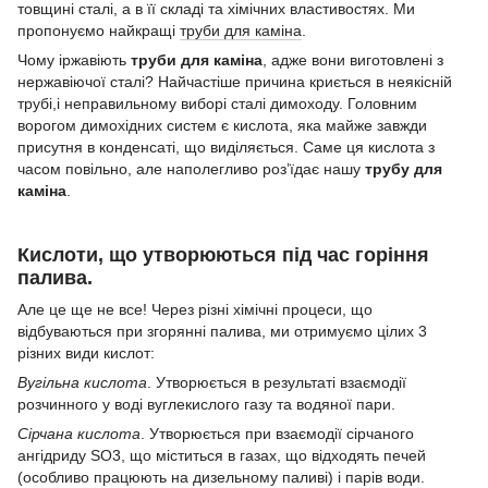
товщині сталі, а в її складі та хімічних властивостях. Ми
пропонуємо найкращі
труби для каміна
.
Чому іржавіють
труби для каміна
, адже вони виготовлені з
нержавіючої сталі? Найчастіше причина криється в неякісній
трубі,і неправильному виборі сталі димоходу. Головним
ворогом димохідних систем є кислота, яка майже завжди
присутня в конденсаті, що виділяється. Саме ця кислота з
часом повільно, але наполегливо роз’їдає нашу
трубу для
каміна
.
Кислоти, що утворюються під час горіння
палива.
Але це ще не все! Через різні хімічні процеси, що
відбуваються при згорянні палива, ми отримуємо цілих 3
різних види кислот:
Вугільна кислота
. Утворюється в результаті взаємодії
розчинного у воді вуглекислого газу та водяної пари.
Сірчана кислота
. Утворюється при взаємодії сірчаного
ангідриду SO3, що міститься в газах, що відходять печей
(особливо працюють на дизельному паливі) і парів води.