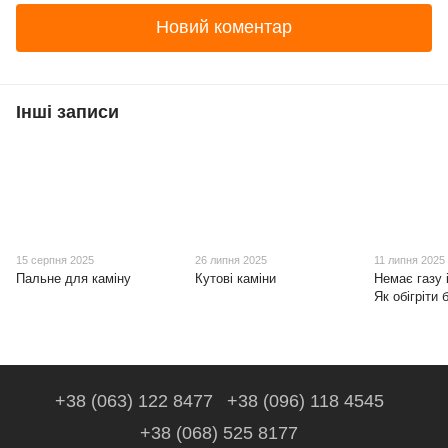
Новий коментар
Інші записи
15 серпня 2025
26 липня 2025
11 липня 2025
Пальне для каміну
Кутові каміни
Немає газу 
Як обігріти
+38 (063) 122 8477
+38 (096) 118 4545
+38 (068) 525 8177