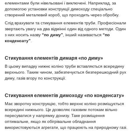
елементами були нівельовані і виключені. Наприклад, за
допомогою установки конструкції димоходу спеціально
створений металевий короб, що проходить через обробку.
Слід врахувати та стикування елементів труби. Професіонали
звертають увагу на два відмінні один від одного методи. Один
з них носить назву
“по диму”
, інший називається
“по
конденсату”
.
Стикування елементів димаря «по диму»
В цьому випадку нижнє коліно труби вставляється всередину
верхнього. Таким чином, забезпечується безперешкодний рух
диму, газів вгору по конструкції.
Стикування елементів димоходу «по конденсату»
Має зворотну конструкцію, тобто верхнє коліно розміщується
всередині нижнього. Це дозволяє газовим потокам вільно
пересуватися у напрямку донизу. Таке розміщення
оптимальне, якщо як обігрівальне обладнання
використовуються агрегати, що працюють на природному газі.