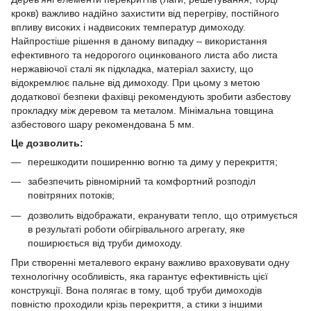
крокв) важливо надійно захистити від перегріву, постійного
впливу високих і надвисоких температур димоходу.
Найпростіше рішення в даному випадку – використання
ефективного та недорогого оцинкованого листа або листа
нержавіючої сталі як підкладка, матеріал захисту, що
відокремлює пальне від димоходу. При цьому з метою
додаткової безпеки фахівці рекомендують зробити азбестову
прокладку між деревом та металом. Мінімальна товщина
азбестового шару рекомендована 5 мм.
Це дозволить:
перешкодити поширенню вогню та диму у перекриття;
забезпечить рівномірний та комфортний розподіл
повітряних потоків;
дозволить відображати, екранувати тепло, що отримується
в результаті роботи обігрівального агрегату, яке
поширюється від труби димоходу.
При створенні металевого екрану важливо враховувати одну
технологічну особливість, яка гарантує ефективність цієї
конструкції. Вона полягає в тому, щоб труби димоходів
повністю проходили крізь перекриття, а стики з іншими