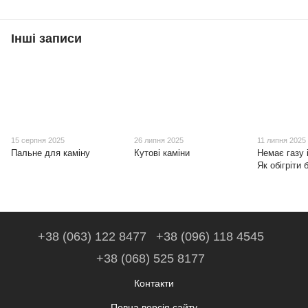
Інші записи
15 серпня 2025
26 липня 2025
11 липня 2025
Пальне для каміну
Кутові каміни
Немає газу 
Як обігріти
+38 (063) 122 8477
+38 (096) 118 4545
+38 (068) 525 8177
Контакти
Повна версія сайту