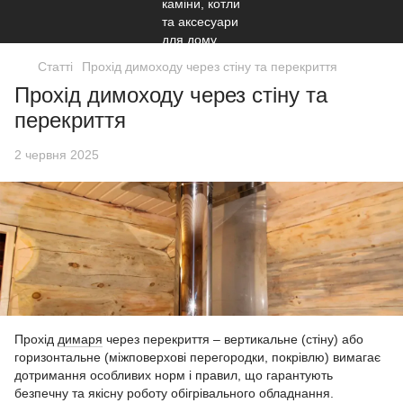
Статті
Прохід димоходу через стіну та перекриття
Прохід димоходу через стіну та
перекриття
2 червня 2025
Прохід
димаря
через перекриття – вертикальне (стіну) або
горизонтальне (міжповерхові перегородки, покрівлю) вимагає
дотримання особливих норм і правил, що гарантують
безпечну та якісну роботу обігрівального обладнання.