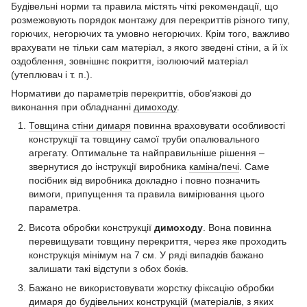
Будівельні норми та правила містять чіткі рекомендації, що
розмежовують порядок монтажу для перекриттів різного типу,
горючих, негорючих та умовно негорючих. Крім того, важливо
врахувати не тільки сам матеріал, з якого зведені стіни, а й їх
оздоблення, зовнішнє покриття, ізолюючий матеріал
(утеплювач і т. п.).
Нормативи до параметрів перекриттів, обов’язкові до
виконання при обладнанні
димоходу
.
Товщина стіни димаря
повинна враховувати особливості
конструкції та товщину самої труби опалювального
агрегату. Оптимальне та найправильніше рішення –
звернутися до інструкції виробника
каміна/печі
. Саме
посібник від виробника докладно і повно позначить
вимоги, припущення та правила вимірювання цього
параметра.
Висота обробки конструкції
димоходу
. Вона повинна
перевищувати товщину перекриття, через яке проходить
конструкція мінімум на 7 см. У ряді випадків бажано
залишати такі відступи з обох боків.
Бажано не використовувати жорстку фіксацію обробки
димаря до будівельних конструкцій (матеріалів, з яких