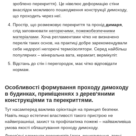
зроблено перекриття). Це нівелює деформацію стіни
внаслідок можливого пошкодження конструкції димоходу,
що проходить через неї.
Простір, що розмежовує перекриття та прохід
димаря
,
слід заповнювати
негорючими, пожежобезпечними
матеріалами
. Хоча регламентами чітко не визначено
перелік таких основ, на практиці добре зарекомендували
себе недорогі негорючі термоізолятори. Серед найбільш
популярних – мінеральна вата, керамзит, вермікуліт.
Відстань до стін і перегородок, має чітко відповідати
нормам.
Особливості формування проходу димоходу
в будинках, приміщеннях з дерев’яними
конструкціями та перекриттями.
Тут насамперед важлива орієнтація на принцип безпеки.
Навіть якщо естетичні властивості такого пристрою не
найвиграшніші, захист та профілактика пожежі – найважливіша
умова якості облаштування проходу димоходу.
Дерев’яні елементи перекриттів (лаги, решетування, торці